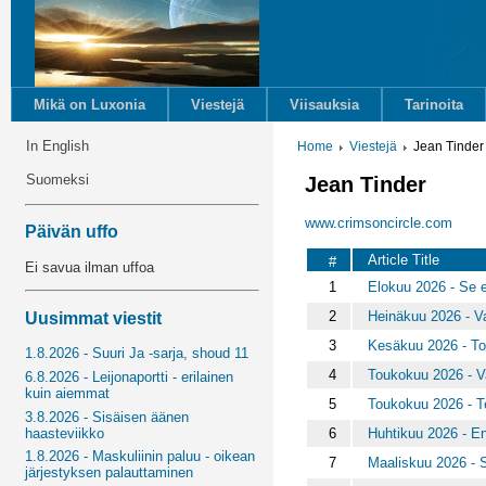
Mikä on Luxonia
Viestejä
Viisauksia
Tarinoita
In English
Home
Viestejä
Jean Tinder
Suomeksi
Jean Tinder
www.crimsoncircle.com
Päivän uffo
Article Title
#
Ei savua ilman uffoa
1
Elokuu 2026 - Se ei
2
Heinäkuu 2026 - Va
Uusimmat viestit
3
Kesäkuu 2026 - To
1.8.2026 - Suuri Ja -sarja, shoud 11
4
Toukokuu 2026 - V
6.8.2026 - Leijonaportti - erilainen
kuin aiemmat
5
Toukokuu 2026 - Te
3.8.2026 - Sisäisen äänen
6
Huhtikuu 2026 - En
haasteviikko
1.8.2026 - Maskuliinin paluu - oikean
7
Maaliskuu 2026 - 
järjestyksen palauttaminen