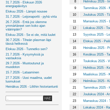
8
Helmikuu 2026 - Im
31.7.2026 - Elokuun 2026
energiapäivitys
9
Tammikuu 2026 - M
Elokuu 2026 - Lämpö nousee
10
Joulukuu 2025 - Tä
31.7.2026 - Leijonaportti - pyhä virta
11
Marraskuu 2025 - 
26.7.2026 - Entä jos olemme
ymmärtäneet sen koko ajan
12
Lokakuu 2025 - Tod
väärinpäin?
13
Syyskuu 2025 - L
Elokuu 2026 - Se ei ole, mitä luulet
30.7.2026 - Tiheän plasman läpi
14
Elokuu 2025 - Peili
tässä hetkessä
15
Heinäkuu 2025 - Pu
Elokuu 2026 - Tunnetko sen?
16
Kesäkuu 2025 - Tar
21.7.2026 - Kysymyksiä ja
vastauksia
17
Toukokuu 2025 - Va
29.7.2026 - Muotoutunut ja
muodoton
18
Huhtikuu 2025 - Ke
15.7.2026 - Lataaminen
19
Maaliskuu 2025 - K
27.7.2026 - Uusi maailma, uudet
20
Helmikuu 2025 - K
luomukset
Heinäkuu 2026 - Lilithin historiantunti
21
Tammikuu 2025 - 
22
Joulukuu 2024 - An
HAE
23
Marraskuu 2024 - 
24
Lokakuu 2024 - Ra