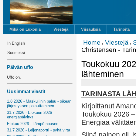
Mikä on Luxonia
Viestejä
Viisauksia
Tarinoita
Home
Viestejä
In English
Christensen - Tari
Suomeksi
Toukokuu 2026
Päivän uffo
lähteminen
Uffo on.
Uusimmat viestit
TARINASTA LÄ
1.8.2026 - Maskuliinin paluu - oikean
Kirjoittanut Aman
järjestyksen palauttaminen
31.7.2026 - Elokuun 2026
Toukokuu 2026 –
energiapäivitys
Energiaa välittäe
Elokuu 2026 - Lämpö nousee
31.7.2026 - Leijonaportti - pyhä virta
Siinä nainen oli,