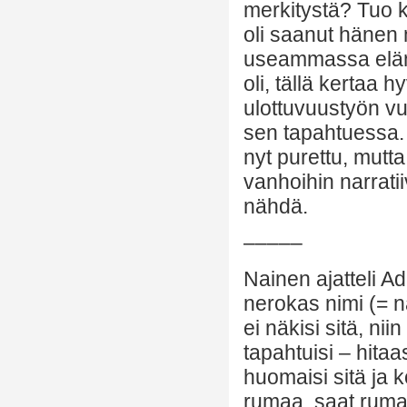
merkitystä? Tuo ki
oli saanut hänen 
useammassa eläm
oli, tällä kertaa 
ulottuvuustyön vuo
sen tapahtuessa. 
nyt purettu, mutt
vanhoihin narratii
nähdä.
–––––
Nainen ajatteli 
nerokas nimi (= nä
ei näkisi sitä, ni
tapahtuisi – hita
huomaisi sitä ja k
rumaa, saat rumaa