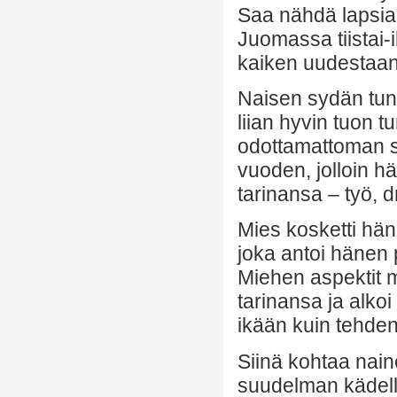
Saa nähdä lapsiaa
Juomassa tiistai-
kaiken uudestaan.
Naisen sydän tun
liian hyvin tuon 
odottamattoman s
vuoden, jolloin h
tarinansa – työ, d
Mies kosketti hän
joka antoi hänen 
Miehen aspektit m
tarinansa ja alkoi
ikään kuin tehden 
Siinä kohtaa naine
suudelman kädellee