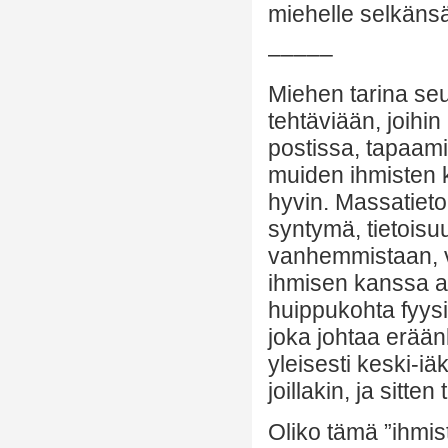
miehelle selkänsä 
–––––
Miehen tarina seur
tehtäviään, joihin
postissa, tapaami
muiden ihmisten kä
hyvin. Massatieto
syntymä, tietois
vanhemmistaan, v
ihmisen kanssa a
huippukohta fyysis
joka johtaa erään
yleisesti keski-iä
joillakin, ja sit
Oliko tämä ”ihmist