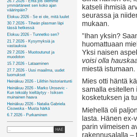
26.7.2026 - Entä jos olemme
katseli ihmisiä ar
ymmärtäneet sen koko ajan
väärinpäin?
seurassa ja niiden
Elokuu 2026 - Se ei ole, mitä luulet
mukaan.
30.7.2026 - Tiheän plasman läpi
tässä hetkessä
”Ihan yksin? Saan
Elokuu 2026 - Tunnetko sen?
21.7.2026 - Kysymyksiä ja
huomattuaan mieh
vastauksia
Yksi naisen aspek
29.7.2026 - Muotoutunut ja
muodoton
voisi olla hauska
15.7.2026 - Lataaminen
miestä istumaan.
27.7.2026 - Uusi maailma, uudet
luomukset
Mies otti häntä käd
Heinäkuu 2026 - Lilithin historiantunti
samalla esitellen
Heinäkuu 2026 - Marko Urosevic -
Kun tekoäly kieltäytyy - Isiksen
kosketuksen ja tu
muinainen haava
Heinäkuu 2026 - Natalia Gabriela
Cisowska - Musta härkä
Miehellä oli paljo
6.7.2026 - Purkaminen
lasta. Hänen ex-
parin viimeisen a
HAE
rakennusalalla – t