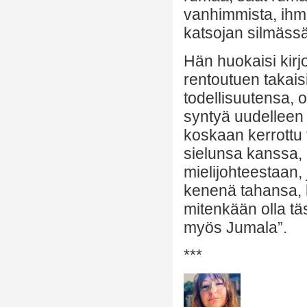
vanhimmista, ihm
katsojan silmässä
Hän huokaisi kirjo
rentoutuen taka
todellisuutensa, o
syntyä uudelleen 
koskaan kerrottu t
sielunsa kanssa, 
mielijohteestaan, 
kenenä tahansa, k
mitenkään olla tä
myös Jumala”.
***