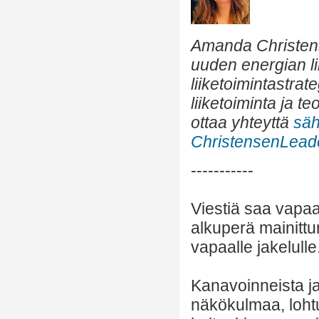
Amanda Christens
uuden energian lii
liiketoimintastra
liiketoiminta ja t
ottaa yhteyttä
säh
ChristensenLead
-----------
Viestiä saa vapaa
alkuperä mainittu
vapaalle jakelulle
Kanavoinneista ja 
näkökulmaa, lohtu