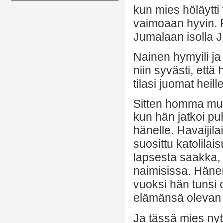
kun mies höläytti 
vaimoaan hyvin. 
Jumalaan isolla J:
Nainen hymyili ja
niin syvästi, että
tilasi juomat heil
Sitten homma muut
kun hän jatkoi pu
hänelle. Havaijila
suosittu katolila
lapsesta saakka,
naimisissa. Hänen
vuoksi hän tunsi 
elämänsä olevan o
Ja tässä mies nyt