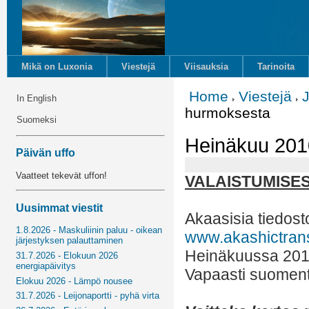
Mikä on Luxonia
Viestejä
Viisauksia
Tarinoita
Home
Viestejä
In English
hurmoksesta
Suomeksi
Heinäkuu 2010
Päivän uffo
Vaatteet tekevät uffon!
VALAISTUMISE
Uusimmat viestit
Akaasisia tiedost
1.8.2026 - Maskuliinin paluu - oikean
www.akashictran
järjestyksen palauttaminen
Heinäkuussa 20
31.7.2026 - Elokuun 2026
energiapäivitys
Vapaasti suoment
Elokuu 2026 - Lämpö nousee
31.7.2026 - Leijonaportti - pyhä virta