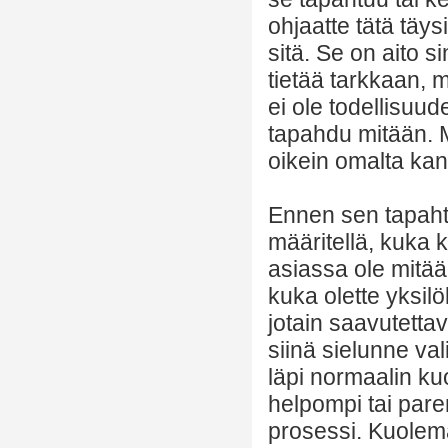
ohjaatte tätä täy
sitä. Se on aito 
tietää tarkkaan, mi
ei ole todellisuud
tapahdu mitään. M
oikein omalta kann
Ennen sen tapahtu
määritellä, kuka k
asiassa ole mitää
kuka olette yksilö
jotain saavutetta
siinä sielunne v
läpi normaalin ku
helpompi tai pare
prosessi. Kuolema