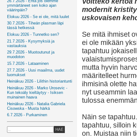
Voitteko kertoa 
26.7.2026 - Entä jos olemme
ymmärtäneet sen koko ajan
modernit kristit
väärinpäin?
uskovaisen keh
Elokuu 2026 - Se ei ole, mitä luulet
30.7.2026 - Tiheän plasman läpi
tässä hetkessä
Se mitä ihmiset o
Elokuu 2026 - Tunnetko sen?
ei ole mikään yks
21.7.2026 - Kysymyksiä ja
vastauksia
tapahtuu jokaisel
29.7.2026 - Muotoutunut ja
muodoton
valaistumisprosess
15.7.2026 - Lataaminen
mutta hyvin harvo
27.7.2026 - Uusi maailma, uudet
määritelleet hurm
luomukset
Heinäkuu 2026 - Lilithin historiantunti
ihmisinä olette h
Heinäkuu 2026 - Marko Urosevic -
nyt useammin laa
Kun tekoäly kieltäytyy - Isiksen
muinainen haava
tulossa enemmän t
Heinäkuu 2026 - Natalia Gabriela
Cisowska - Musta härkä
6.7.2026 - Purkaminen
Näin se tapahtuu
tapahtuu, silloin
HAE
on. Muistaa niin t