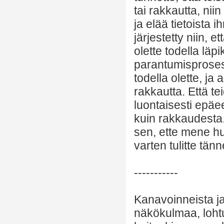
tai rakkautta, nii
ja elää tietoista
järjestetty niin, 
olette todella läpi
parantumisproses
todella olette, ja 
rakkautta. Että te
luontaisesti epäee
kuin rakkaudesta.
sen, ette mene hu
varten tulitte tänn
-----------
Kanavoinneista ja 
näkökulmaa, lohtu