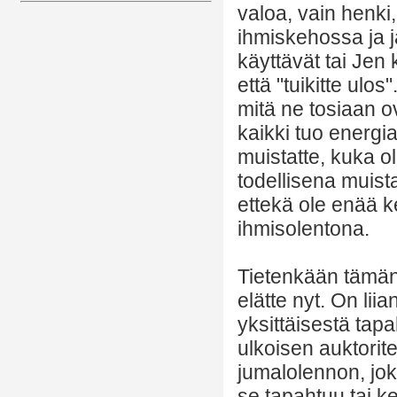
valoa, vain henki
ihmiskehossa ja jä
käyttävät tai Jen
että "tuikitte ulo
mitä ne tosiaan ov
kaikki tuo energi
muistatte, kuka ol
todellisena muist
ettekä ole enää 
ihmisolentona.
Tietenkään tämän 
elätte nyt. On lii
yksittäisestä tapa
ulkoisen auktorite
jumalolennon, jok
se tapahtuu tai ke