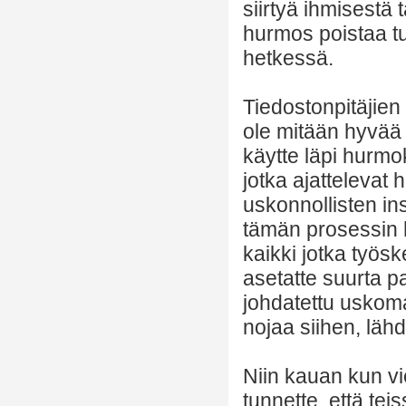
siirtyä ihmisestä
hurmos poistaa tuo
hetkessä.
Tiedostonpitäjien
ole mitään hyvää t
käytte läpi hurmo
jotka ajattelevat
uskonnollisten in
tämän prosessin h
kaikki jotka työ
asetatte suurta p
johdatettu uskom
nojaa siihen, läh
Niin kauan kun vi
tunnette, että tei