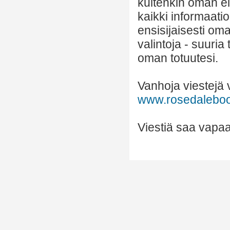
kuitenkin oman el
kaikki informaatio
ensisijaisesti om
valintoja - suuria
oman totuutesi.
Vanhoja viestejä v
www.rosedalebook
Viestiä saa vapaas