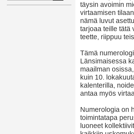
täysin avoimin mie
virtaamisen tilaa
nämä luvut asett
tarjoaa teille tätä
teette, riippuu teis
Tämä numerologia 
Länsimaisessa ka
maailman osissa, 
kuin 10. lokakuuta
kalenterilla, noi
antaa myös virtaa
Numerologia on he
toimintatapa perus
luoneet kollektiiv
kaikkiin uskomuksii