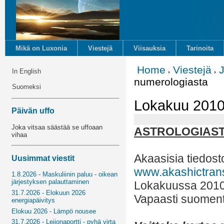
Mikä on Luxonia
Viestejä
Viisauksia
Tarinoita
Home
Viestejä
In English
numerologiasta
Suomeksi
Lokakuu 2010 
Päivän uffo
Joka vitsaa säästää se uffoaan
ASTROLOGIAST
vihaa
Akaasisia tiedost
Uusimmat viestit
www.akashictran
1.8.2026 - Maskuliinin paluu - oikean
järjestyksen palauttaminen
Lokakuussa 201
31.7.2026 - Elokuun 2026
Vapaasti suoment
energiapäivitys
Elokuu 2026 - Lämpö nousee
31.7.2026 - Leijonaportti - pyhä virta