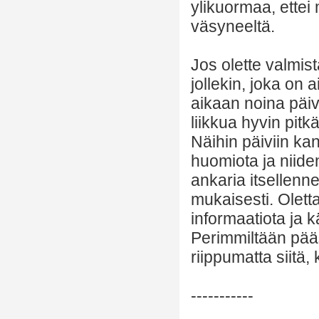
ylikuormaa, ettei
väsyneeltä.
Jos olette valmis
jollekin, joka on
aikaan noina päivi
liikkua hyvin pit
Näihin päiviin kan
huomiota ja niide
ankaria itsellenn
mukaisesti. Oletta
informaatiota ja 
Perimmiltään pääs
riippumatta siitä,
-----------