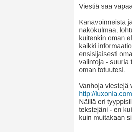
Viestiä saa vapaas
Kanavoinneista ja 
näkökulmaa, lohtu
kuitenkin oman el
kaikki informaatio
ensisijaisesti om
valintoja - suuria
oman totuutesi.
Vanhoja viestejä v
http://luxonia.com/
Näillä eri tyyppis
tekstejäni - en k
kuin muitakaan si