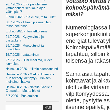
Voitteko kertoa 
26.7.2026 - Entä jos olemme
kolmoispäivämää
ymmärtäneet sen koko ajan
väärinpäin?
miksi?
Elokuu 2026 - Se ei ole, mitä luulet
30.7.2026 - Tiheän plasman läpi
tässä hetkessä
Numerologiassa k
Elokuu 2026 - Tunnetko sen?
superkonjunktiot a
21.7.2026 - Kysymyksiä ja
energiat tulevat 
vastauksia
29.7.2026 - Muotoutunut ja
Kolmoispäivämäär
muodoton
tapahtuu, silloin 
15.7.2026 - Lataaminen
toisensa ja rakas
27.7.2026 - Uusi maailma, uudet
luomukset
Heinäkuu 2026 - Lilithin historiantunti
Sama asia tapahtu
Heinäkuu 2026 - Marko Urosevic -
Kun tekoäly kieltäytyy - Isiksen
kohtaavat ja alka
muinainen haava
ulottuville virtaam
Heinäkuu 2026 - Natalia Gabriela
Cisowska - Musta härkä
vilpittömyydessä. 
6.7.2026 - Purkaminen
olette, pystytte a
itsenne epäilyä, j
HAE