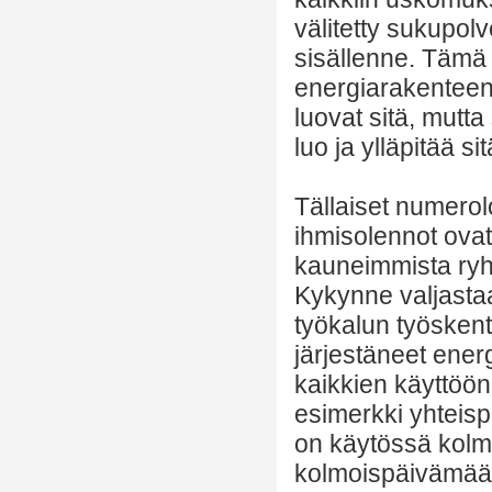
välitetty sukupolv
sisällenne. Tämä 
energiarakenteen 
luovat sitä, mutta 
luo ja ylläpitää sit
Tällaiset numerolo
ihmisolennot ovat
kauneimmista ryhm
Kykynne valjastaa
työkalun työsken
järjestäneet ene
kaikkien käyttöön
esimerkki yhteis
on käytössä kolm
kolmoispäivämäärä