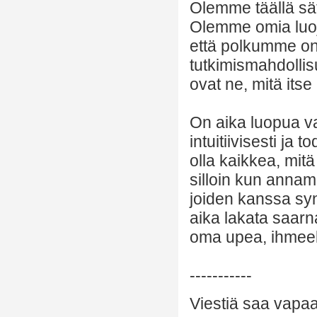
Olemme täällä sä
Olemme omia luoji
että polkumme on 
tutkimismahdollisu
ovat ne, mitä its
On aika luopua va
intuitiivisesti j
olla kaikkea, mitä
silloin kun annam
joiden kanssa syn
aika lakata saarn
oma upea, ihmeel
-----------
Viestiä saa vapaas