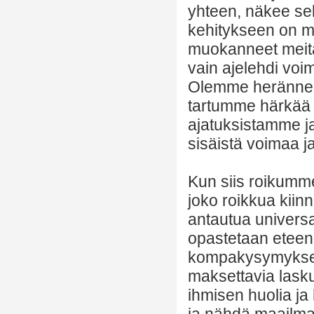
yhteen, näkee sel
kehitykseen on mu
muokanneet meitä
vain ajelehdi voi
Olemme heränneit
tartumme härkää 
ajatuksistamme j
sisäistä voimaa j
Kun siis roikumme
joko roikkua kiin
antautua universaa
opastetaan eteenp
kompakysymyksen:
maksettavia laskuj
ihmisen huolia ja
ja nähdä maailm