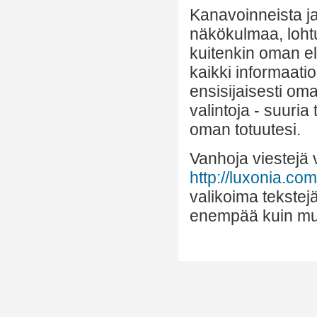
Kanavoinneista ja 
näkökulmaa, lohtu
kuitenkin oman el
kaikki informaatio
ensisijaisesti om
valintoja - suuria
oman totuutesi.
Vanhoja viestejä v
http://luxonia.com/
valikoima tekstejä
enempää kuin mui