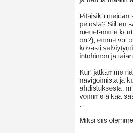
Pitäisikö meidän 
pelosta? Siihen
menetämme kontroll
on?), emme voi o
kovasti selviytym
intohimon ja taian
Kun jatkamme nä
navigoimista ja k
ahdistuksesta, mi
voimme alkaa saad
…
Miksi siis olemme