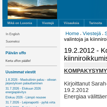
Mikä on Luxonia
Viestejä
Viisauksia
Tarinoita
Home
Viestejä
In English
valintoja ja kiinnir
Suomeksi
19.2.2012 - K
Päivän uffo
kiinniroikkumi
Kerta uffon päälle!
KOMPAKYSYMYKS
Uusimmat viestit
1.8.2026 - Maskuliinin paluu - oikean
Kirjoittanut Sara
järjestyksen palauttaminen
31.7.2026 - Elokuun 2026
19.2.2012
energiapäivitys
Energiaa välittäe
Elokuu 2026 - Lämpö nousee
31.7.2026 - Leijonaportti - pyhä virta