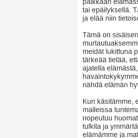
paikkaan elämässä
tai epäilyksellä. 
ja elää niin tietoi
Tämä on sisäise
murtautuaksemme 
meidät lukittuna 
tärkeää tietää, 
ajatella elämästä
havaintokykymme 
nähdä elämän hyvi
Kun käsitämme, et
malleissa tuntem
nopeutuu huomatta
tulkita ja ymmär
elämämme ja mat