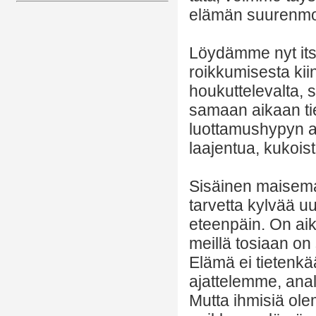
elämän suurenmo
Löydämme nyt its
roikkumisesta kii
houkuttelevalta, 
samaan aikaan tie
luottamushypyn a
laajentua, kukois
Sisäinen maisema
tarvetta kylvää u
eteenpäin. On aik
meillä tosiaan on
Elämä ei tietenkää
ajattelemme, ana
Mutta ihmisiä ol