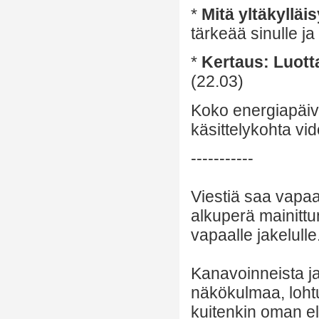
*
Mitä yltäkylläi
tärkeää sinulle ja
*
Kertaus: Luotta
(22.03)
Koko energiapäiv
käsittelykohta vid
-----------
Viestiä saa vapaa
alkuperä mainittu
vapaalle jakelulle
Kanavoinneista ja 
näkökulmaa, lohtu
kuitenkin oman el