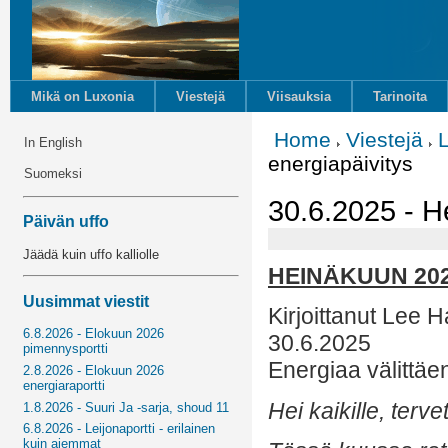
Mikä on Luxonia
Viestejä
Viisauksia
Tarinoita
Home
Viestejä
L
In English
energiapäivitys
Suomeksi
30.6.2025 - H
Päivän uffo
Jäädä kuin uffo kalliolle
HEINÄKUUN 202
Uusimmat viestit
Kirjoittanut Lee Ha
6.8.2026 - Elokuun 2026
30.6.2025
pimennysportti
Energiaa välittäe
2.8.2026 - Elokuun 2026
energiaraportti
Hei kaikille, terv
1.8.2026 - Suuri Ja -sarja, shoud 11
6.8.2026 - Leijonaportti - erilainen
kuin aiemmat