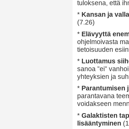
tuloksena, että ih
*
Kansan ja vall
(7.26)
*
Elävyyttä ene
ohjelmoivasta matr
tietoisuuden esiin
*
Luottamus siihe
sanoa ”ei” vanhoil
yhteyksien ja suh
*
Parantumisen j
parantavana teema
voidakseen mennä
*
Galaktisten ta
lisääntyminen
(1