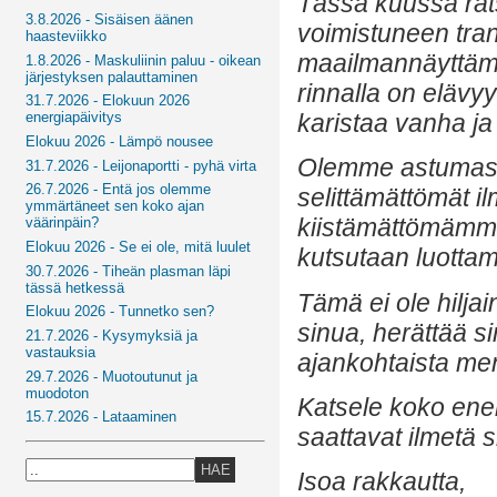
Tässä kuussa rat
3.8.2026 - Sisäisen äänen
voimistuneen trans
haasteviikko
maailmannäyttämö
1.8.2026 - Maskuliinin paluu - oikean
järjestyksen palauttaminen
rinnalla on eläv
31.7.2026 - Elokuun 2026
karistaa vanha j
energiapäivitys
Elokuu 2026 - Lämpö nousee
Olemme astumassa 
31.7.2026 - Leijonaportti - pyhä virta
26.7.2026 - Entä jos olemme
selittämättömät il
ymmärtäneet sen koko ajan
kiistämättömämmäl
väärinpäin?
Elokuu 2026 - Se ei ole, mitä luulet
kutsutaan luottam
30.7.2026 - Tiheän plasman läpi
tässä hetkessä
Tämä ei ole hilja
Elokuu 2026 - Tunnetko sen?
sinua, herättää s
21.7.2026 - Kysymyksiä ja
vastauksia
ajankohtaista men
29.7.2026 - Muotoutunut ja
muodoton
Katsele koko ener
15.7.2026 - Lataaminen
saattavat ilmetä s
HAE
Isoa rakkautta,