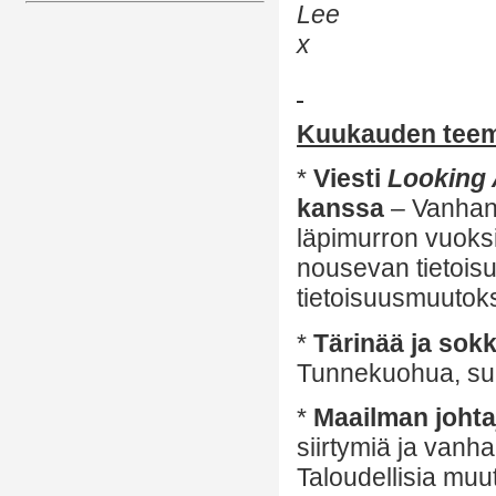
Lee
x
Kuukauden tee
*
Viesti
Looking
kanssa
– Vanhan
läpimurron vuoksi
nousevan tietoi
tietoisuusmuutok
*
Tärinää ja sok
Tunnekuohua, sur
*
Maailman johtaj
siirtymiä ja vanh
Taloudellisia mu