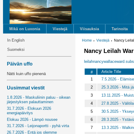
Mikä on Luxonia
Viestejä
Viisauksia
Tarinoita
In English
Home
Viestejä
Nancy Leil
Suomeksi
Nancy Leilah Wa
leilahnancywallaceward.sub
Päivän uffo
Article Title
#
Nätti kuin uffo pienenä
1
7.5.2026 - Elämise
2
25.3.2026 - Mitä j
Uusimmat viestit
3
13.11.2025 - Muis
1.8.2026 - Maskuliinin paluu - oikean
järjestyksen palauttaminen
4
27.8.2025 - Välitil
31.7.2026 - Elokuun 2026
5
30.5.2025 - Yksey
energiapäivitys
6
28.3.2025 - Ystävi
Elokuu 2026 - Lämpö nousee
31.7.2026 - Leijonaportti - pyhä virta
7
13.3.2025 - Walki
26.7.2026 - Entä jos olemme