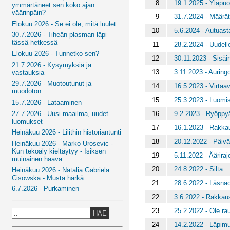
8
19.1.2025 - Yläpuol
ymmärtäneet sen koko ajan
väärinpäin?
9
31.7.2024 - Määrät
Elokuu 2026 - Se ei ole, mitä luulet
10
5.6.2024 - Autuast
30.7.2026 - Tiheän plasman läpi
tässä hetkessä
11
28.2.2024 - Uudel
Elokuu 2026 - Tunnetko sen?
12
30.11.2023 - Sisä
21.7.2026 - Kysymyksiä ja
13
3.11.2023 - Auring
vastauksia
29.7.2026 - Muotoutunut ja
14
16.5.2023 - Virtaa
muodoton
15
25.3.2023 - Luomi
15.7.2026 - Lataaminen
16
9.2.2023 - Ryöppy
27.7.2026 - Uusi maailma, uudet
luomukset
17
16.1.2023 - Rakkau
Heinäkuu 2026 - Lilithin historiantunti
18
20.12.2022 - Päiv
Heinäkuu 2026 - Marko Urosevic -
Kun tekoäly kieltäytyy - Isiksen
19
5.11.2022 - Ääriraj
muinainen haava
20
24.8.2022 - Silta
Heinäkuu 2026 - Natalia Gabriela
Cisowska - Musta härkä
21
28.6.2022 - Läsnäo
6.7.2026 - Purkaminen
22
3.6.2022 - Rakkaus
23
25.2.2022 - Ole ra
HAE
24
14.2.2022 - Läpim