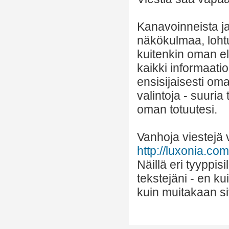
Kanavoinneista ja 
näkökulmaa, lohtu
kuitenkin oman el
kaikki informaatio
ensisijaisesti om
valintoja - suuria
oman totuutesi.
Vanhoja viestejä v
http://luxonia.com/
Näillä eri tyyppis
tekstejäni - en k
kuin muitakaan si