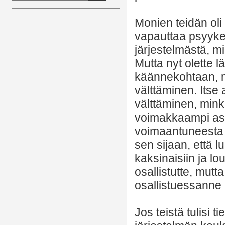
Monien teidän oli
vapauttaa psyyken
järjestelmästä, m
Mutta nyt olette 
käännekohtaan, mi
välttäminen. Itse
välttäminen, mink
voimakkaampi ase
voimaantuneesta 
sen sijaan, että l
kaksinaisiin ja lou
osallistutte, mutt
osallistuessanne
Jos teistä tulisi t