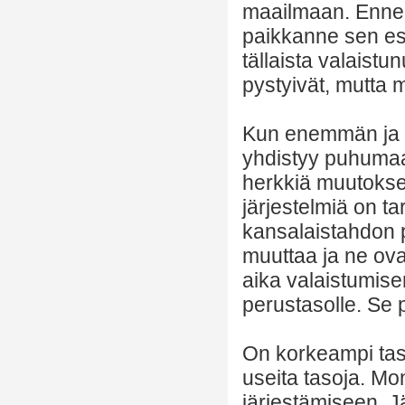
maailmaan. Ennen p
paikkanne sen esi
tällaista valaistu
pystyivät, mutta m
Kun enemmän ja 
yhdistyy puhumaan
herkkiä muutoksel
järjestelmiä on t
kansalaistahdon pe
muuttaa ja ne ovat
aika valaistumise
perustasolle. Se p
On korkeampi taso
useita tasoja. Mo
järjestämiseen. J