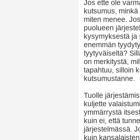
Jos ette ole varm
kutsumus, minkä t
miten menee. Jos 
puolueen järjeste
kysymyksestä ja s
enemmän tyydytys
tyytyväiseltä? Sil
on merkitystä, mi
tapahtuu, silloin 
kutsumustanne.
Tuolle järjestämi
kuljette valaistu
ymmärrystä itses
kuin ei, että tunne
järjestelmässä. J
kuin kansalaisten