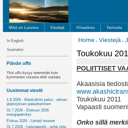
Mikä on Luxonia
Viestejä
Viisauksia
Tarinoita
Home
Viestejä
In English
Suomeksi
Toukokuu 2011 
Päivän uffo
POLIITTISET VA
Yksi uffo kysyy enemmän kuin
kymmenen viisasta ehtii vastata
Akaasisia tiedost
www.akashictran
Uusimmat viestit
Toukokuu 2011
1.8.2026 - Maskuliinin paluu - oikean
järjestyksen palauttaminen
Vapaasti suoment
31.7.2026 - Elokuun 2026
energiapäivitys
Onko sillä merki
Elokuu 2026 - Lämpö nousee
31.7.2026 - Leijonaportti - pyhä virta