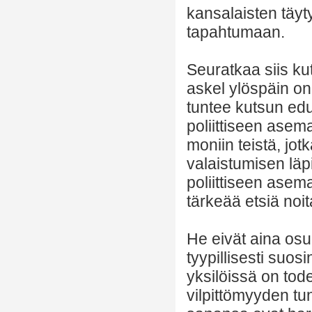
kansalaisten täyt
tapahtumaan.
Seuratkaa siis k
askel ylöspäin on
tuntee kutsun ed
poliittiseen ase
moniin teistä, jot
valaistumisen läpi
poliittiseen asema
tärkeää etsiä noit
He eivät aina osu 
tyypillisesti suos
yksilöissä on tode
vilpittömyyden tu