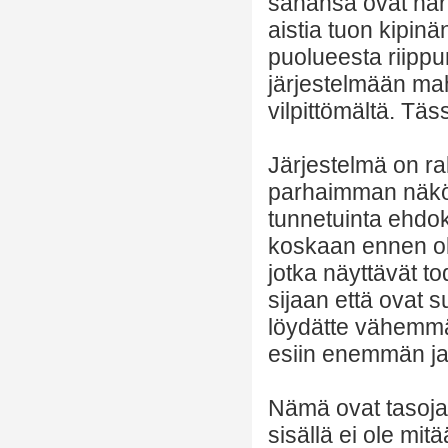
sanansa ovat har
aistia tuon kipinä
puolueesta riippu
järjestelmään mah
vilpittömältä. Täss
Järjestelmä on ra
parhaimman näköis
tunnetuinta ehdoka
koskaan ennen oll
jotka näyttävät t
sijaan että ovat su
löydätte vähemmäs
esiin enemmän j
Nämä ovat tasoja,
sisällä ei ole mit