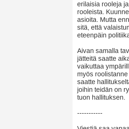
erilaisia rooleja 
rooleista. Kuunn
asioita. Mutta enne
sitä, että valais
eteenpäin politiik
Aivan samalla tava
jätteitä saatte a
vaikuttaa ympärill
myös roolistanne 
saatte hallitukse
joihin teidän on 
tuon hallituksen.
-----------
Viestiä saa vapaas