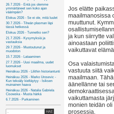
26.7.2026 - Entä jos olemme
Jos elätte paikass
ymmärtäneet sen koko ajan
väärinpäin?
maailmanosissa on
Elokuu 2026 - Se ei ole, mitä luulet
muuttunut. Kymme
30.7.2026 - Tiheän plasman läpi
tässä hetkessä
osallistumisellan
Elokuu 2026 - Tunnetko sen?
ja kun siirrytte v
21.7.2026 - Kysymyksiä ja
ainoastaan poliitti
vastauksia
29.7.2026 - Muotoutunut ja
vaikuttavat eläm
muodoton
15.7.2026 - Lataaminen
27.7.2026 - Uusi maailma, uudet
Osa valaistumista 
luomukset
vastuuta siitä vai
Heinäkuu 2026 - Lilithin historiantunti
maailmaan. Tähän 
Heinäkuu 2026 - Marko Urosevic -
Kun tekoäly kieltäytyy - Isiksen
äänellänne tai se
muinainen haava
demokraattisessa 
Heinäkuu 2026 - Natalia Gabriela
Cisowska - Musta härkä
vaikuttamasta jär
6.7.2026 - Purkaminen
monien teidän oli i
prosessia.
HAE