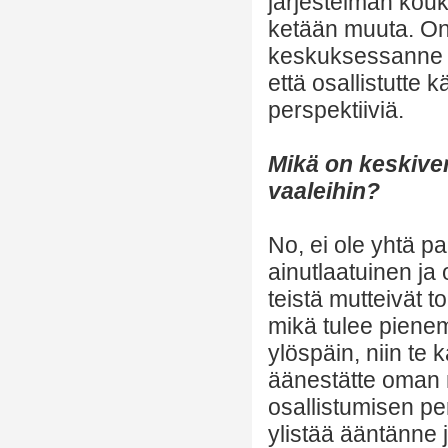
järjestelmän koukk
ketään muuta. On 
keskuksessanne j
että osallistutte 
perspektiiviä.
Mikä on keskivert
vaaleihin?
No, ei ole yhtä p
ainutlaatuinen ja 
teistä mutteivät t
mikä tulee piene
ylöspäin, niin te k
äänestätte oman m
osallistumisen pe
ylistää ääntänne j