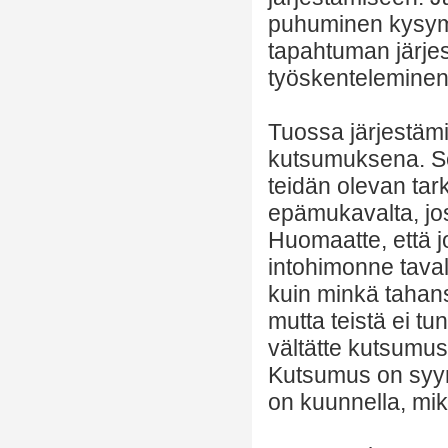
puhuminen kysymyks
tapahtuman järjes
työskenteleminen
Tuossa järjestäm
kutsumuksena. Se
teidän olevan tark
epämukavalta, jos
Huomaatte, että 
intohimonne taval
kuin minkä tahans
mutta teistä ei tu
vältätte kutsumus
Kutsumus on syynä
on kuunnella, m