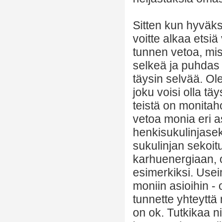
Sitten kun hyväksy
voitte alkaa etsiä
tunnen vetoa, mist
selkeä ja puhdas 
täysin selvää. Ol
joku voisi olla tä
teistä on monitah
vetoa monia eri a
henkisukulinjasek
sukulinjan sekoit
karhuenergiaan, o
esimerkiksi. Use
moniin asioihin - 
tunnette yhteyttä
on ok. Tutkikaa ni