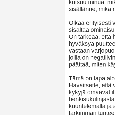
kutsuu minua, mikä
sisällänne, mikä r
Olkaa erityisesti
sisältää ominaisuuk
On tärkeää, että
hyväksyä puutteen
vastaan varjopuo
joilla on negatiiv
päättää, miten käy
Tämä on tapa aloi
Havaitsette, että v
kykyjä omaavat ihm
henkisukulinjast
kuuntelemalla ja a
tarkimman tunteen 