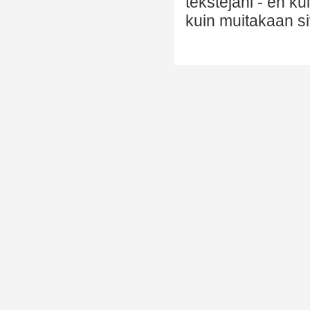
tekstejäni - en k
kuin muitakaan si