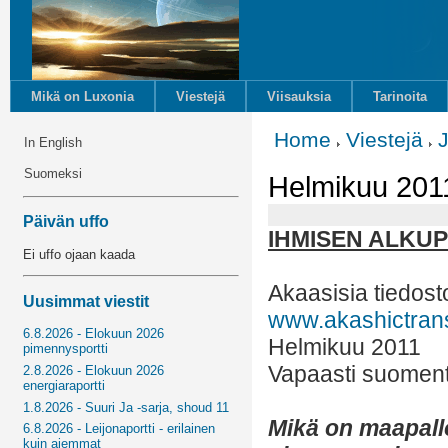
Mikä on Luxonia
Viestejä
Viisauksia
Tarinoita
Home
Viestejä
In English
Suomeksi
Helmikuu 2011
Päivän uffo
IHMISEN ALKU
Ei uffo ojaan kaada
Akaasisia tiedost
Uusimmat viestit
www.akashictran
6.8.2026 - Elokuun 2026
Helmikuu 2011
pimennysportti
Vapaasti suoment
2.8.2026 - Elokuun 2026
energiaraportti
1.8.2026 - Suuri Ja -sarja, shoud 11
Mikä on maapal
6.8.2026 - Leijonaportti - erilainen
kuin aiemmat