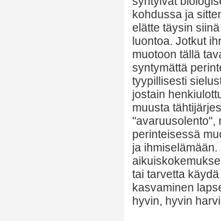
syntyivät biologise
kohdussa ja sitten
elätte täysin siin
luontoa. Jotkut ih
muotoon tällä tav
syntymättä perint
tyypillisesti siel
jostain henkiulot
muusta tähtijärje
"avaruusolento",
perinteisessä mu
ja ihmiselämään. J
aikuiskokemuksen
tai tarvetta käyd
kasvaminen lapse
hyvin, hyvin harvi