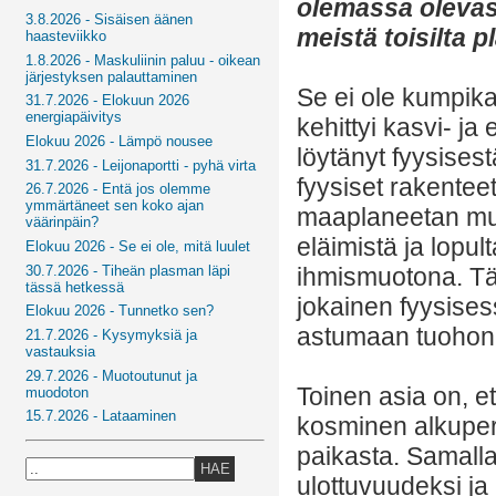
olemassa olevast
3.8.2026 - Sisäisen äänen
meistä toisilta p
haasteviikko
1.8.2026 - Maskuliinin paluu - oikean
järjestyksen palauttaminen
Se ei ole kumpik
31.7.2026 - Elokuun 2026
energiapäivitys
kehittyi kasvi- ja
Elokuu 2026 - Lämpö nousee
löytänyt fyysises
31.7.2026 - Leijonaportti - pyhä virta
fyysiset rakenteet
26.7.2026 - Entä jos olemme
ymmärtäneet sen koko ajan
maaplaneetan mui
väärinpäin?
eläimistä ja lopul
Elokuu 2026 - Se ei ole, mitä luulet
30.7.2026 - Tiheän plasman läpi
ihmismuotona. Tä
tässä hetkessä
jokainen fyysise
Elokuu 2026 - Tunnetko sen?
astumaan tuohon 
21.7.2026 - Kysymyksiä ja
vastauksia
29.7.2026 - Muotoutunut ja
Toinen asia on, ett
muodoton
15.7.2026 - Lataaminen
kosminen alkuperä
paikasta. Samalla
HAE
ulottuvuudeksi ja 