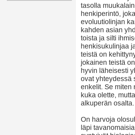
tasolla muukalaine
henkiperintö, jok
evoluutiolinjan k
kahden asian yhdi
toista ja silti ih
henkisukulinjaa ja
teistä on kehitty
jokainen teistä on 
hyvin läheisesti 
ovat yhteydessä 
enkelit. Se miten 
kuka olette, mutta
alkuperän osalta.
On harvoja olosuh
läpi tavanomaisia