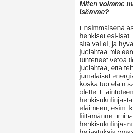
Miten voimme määr
isämme?
Ensimmäisenä aske
henkiset esi-isät.
sitä vai ei, ja hy
juolahtaa mieleen
tunteneet vetoa ti
juolahtaa, että te
jumalaiset energia
koska tuo eläin s
olette. Eläintote
henkisukulinjasta
eläimeen, esim. ka
liittämänne omina
henkisukulinjaan
heijastuksia omas