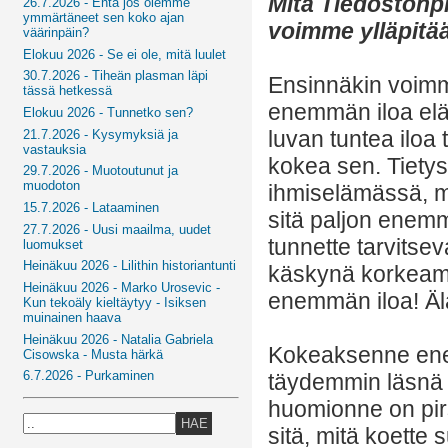
Mitä Tiedostonpi
26.7.2026 - Entä jos olemme
ymmärtäneet sen koko ajan
voimme ylläpitä
väärinpäin?
Elokuu 2026 - Se ei ole, mitä luulet
30.7.2026 - Tiheän plasman läpi
Ensinnäkin voimme
tässä hetkessä
enemmän iloa eläm
Elokuu 2026 - Tunnetko sen?
luvan tuntea iloa 
21.7.2026 - Kysymyksiä ja
vastauksia
kokea sen. Tietyst
29.7.2026 - Muotoutunut ja
muodoton
ihmiselämässä, mu
15.7.2026 - Lataaminen
sitä paljon enemm
27.7.2026 - Uusi maailma, uudet
tunnette tarvitse
luomukset
Heinäkuu 2026 - Lilithin historiantunti
käskynä korkeamm
Heinäkuu 2026 - Marko Urosevic -
enemmän iloa! Älä 
Kun tekoäly kieltäytyy - Isiksen
muinainen haava
Heinäkuu 2026 - Natalia Gabriela
Kokeaksenne ene
Cisowska - Musta härkä
6.7.2026 - Purkaminen
täydemmin läsnä o
huomionne on pirs
HAE
sitä, mitä koette