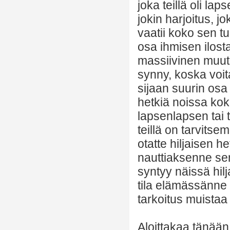
joka teillä oli la
jokin harjoitus, 
vaatii koko sen t
osa ihmisen ilost
massiivinen muuto
synny, koska voita
sijaan suurin osa i
hetkiä noissa ko
lapsenlapsen tai 
teillä on tarvitse
otatte hiljaisen h
nauttiaksenne sen
syntyy näissä hil
tila elämässänne 
tarkoitus muistaa
Aloittakaa tänään,