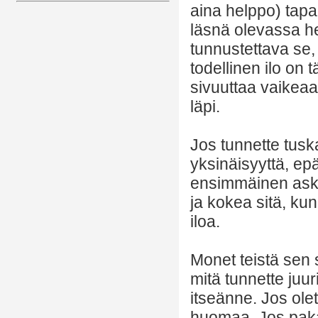
aina helppo) tapa 
läsnä olevassa h
tunnustettava se,
todellinen ilo on 
sivuuttaa vaikeaa
läpi.
Jos tunnette tusk
yksinäisyyttä, epä
ensimmäinen askel
ja kokea sitä, ku
iloa.
Monet teistä sen si
mitä tunnette juur
itseänne. Jos olet
huomaa. Jos pakah