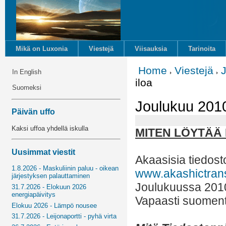
Mikä on Luxonia
Viestejä
Viisauksia
Tarinoita
Home
Viestejä
In English
iloa
Suomeksi
Joulukuu 2010
Päivän uffo
Kaksi uffoa yhdellä iskulla
MITEN LÖYTÄÄ
Uusimmat viestit
Akaasisia tiedost
1.8.2026 - Maskuliinin paluu - oikean
www.akashictran
järjestyksen palauttaminen
Joulukuussa 201
31.7.2026 - Elokuun 2026
energiapäivitys
Vapaasti suoment
Elokuu 2026 - Lämpö nousee
31.7.2026 - Leijonaportti - pyhä virta