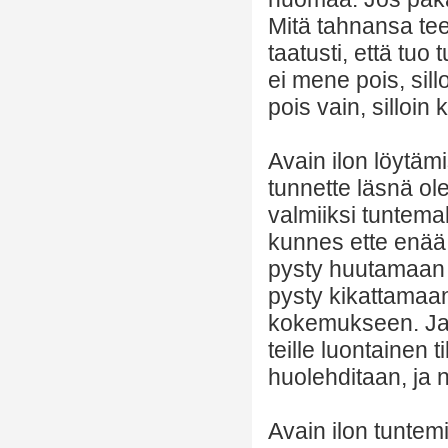
Mitä tahnansa tee
taatusti, että tu
ei mene pois, sil
pois vain, silloin
Avain ilon löytämi
tunnette läsnä ol
valmiiksi tuntema
kunnes ette enää
pysty huutamaan 
pysty kikattamaan
kokemukseen. Ja t
teille luontainen 
huolehditaan, ja n
Avain ilon tuntem