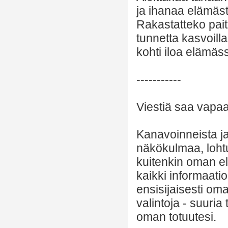
ja ihanaa elämästä
Rakastatteko pai
tunnetta kasvoil
kohti iloa elämäs
-----------
Viestiä saa vapaas
Kanavoinneista ja 
näkökulmaa, lohtu
kuitenkin oman el
kaikki informaatio
ensisijaisesti om
valintoja - suuria
oman totuutesi.