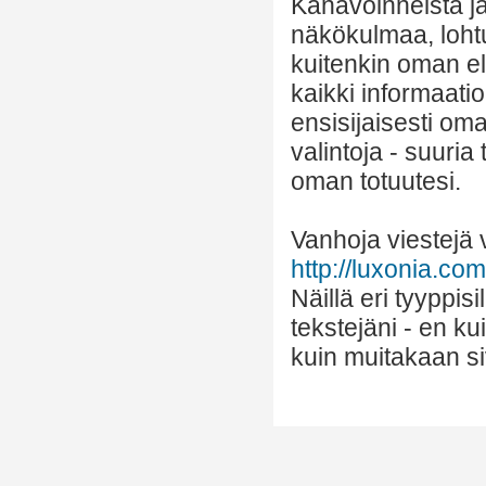
Kanavoinneista ja 
näkökulmaa, lohtu
kuitenkin oman el
kaikki informaatio
ensisijaisesti om
valintoja - suuria
oman totuutesi.
Vanhoja viestejä v
http://luxonia.com/
Näillä eri tyyppis
tekstejäni - en k
kuin muitakaan si