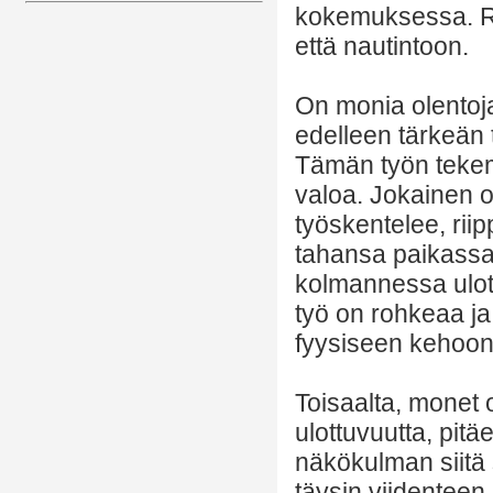
kokemuksessa. Raj
että nautintoon.
On monia olentoja,
edelleen tärkeän
Tämän työn tekemis
valoa. Jokainen o
työskentelee, rii
tahansa paikassa.
kolmannessa ulott
työ on rohkeaa ja 
fyysiseen kehoon
Toisaalta, monet 
ulottuvuutta, pi
näkökulman siitä 
täysin viidenteen