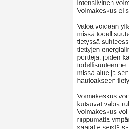
intensiivinen voi
Voimakeskus ei si
Valoa voidaan yl
missä todellisuut
tietyssä suhteessa
tiettyjen energia
portteja, joiden 
todellisuuteenne. 
missä alue ja sen
hautoakseen tiet
Voimakeskus voida
kutsuvat valoa ru
Voimakeskus voi s
riippumatta ympär
saatatte seistä sa