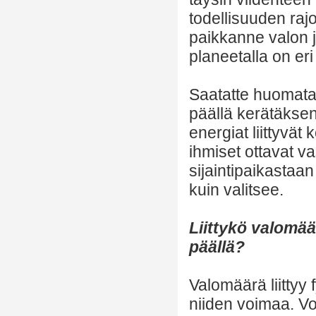
todellisuuden rajo
paikkanne valon 
planeetalla on eri
Saatatte huomata 
päällä kerätäksen
energiat liittyvät
ihmiset ottavat v
sijaintipaikastaa
kuin valitsee.
Liittykö valomää
päällä?
Valomäärä liittyy 
niiden voimaa. V