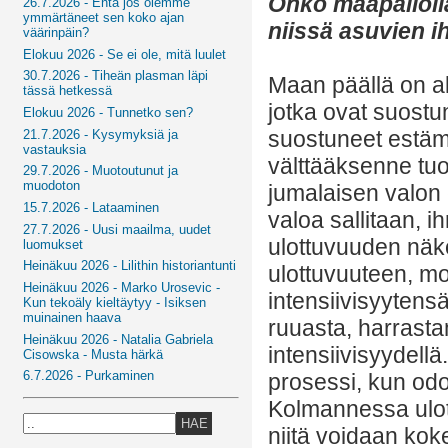
Onko maapallolla
26.7.2026 - Entä jos olemme
ymmärtäneet sen koko ajan
niissä asuvien i
väärinpäin?
Elokuu 2026 - Se ei ole, mitä luulet
30.7.2026 - Tiheän plasman läpi
Maan päällä on al
tässä hetkessä
jotka ovat suostun
Elokuu 2026 - Tunnetko sen?
suostuneet estäm
21.7.2026 - Kysymyksiä ja
vastauksia
välttääksenne tuo
29.7.2026 - Muotoutunut ja
muodoton
jumalaisen valon 
15.7.2026 - Lataaminen
valoa sallitaan, i
27.7.2026 - Uusi maailma, uudet
ulottuvuuden nä
luomukset
Heinäkuu 2026 - Lilithin historiantunti
ulottuvuuteen, m
Heinäkuu 2026 - Marko Urosevic -
intensiivisyytensä
Kun tekoäly kieltäytyy - Isiksen
muinainen haava
ruuasta, harrast
Heinäkuu 2026 - Natalia Gabriela
intensiivisyydellä
Cisowska - Musta härkä
6.7.2026 - Purkaminen
prosessi, kun odo
Kolmannessa ulott
HAE
niitä voidaan kok