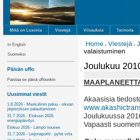
Mikä on Luxonia
Viestejä
Viisauksia
Tarinoita
Home
Viestejä
In English
valaistuminen
Suomeksi
Joulukuu 2010
Päivän uffo
Paistaa se päivä uffoonkin
MAAPLANEETTA
Uusimmat viestit
Akaasisia tiedost
1.8.2026 - Maskuliinin paluu - oikean
www.akashictran
järjestyksen palauttaminen
Joulukuussa 201
31.7.2026 - Elokuun 2026
energiapäivitys
Vapaasti suoment
Elokuu 2026 - Lämpö nousee
31.7.2026 - Leijonaportti - pyhä virta