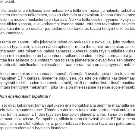
imukset.
illa teistä ei ole tällaisia sopimuksia eikä teillä ole mitään jumalaista tarkoitu
sisten olentojen näkeminen, vaikka olettekin vuorovaikutuksessa niiden kan
elien ja muiden henkiolentojen kanssa. Vaikka teillä olisikin fyysinen kyky nä
taa niiden kanssa, ellei korkeampi itsenne päätä, että sen tekeminen palvele
alla kuin ihmisten osalta - jos teidän ei ole tarkoitus tavata tiettyä henkilöä
en kanssaan.
 tämä on sanottu, niin jokaisella teistä on mekaanisia työkaluja, joita tarvi
massa fyysisesti, voidaan nähdä optisesti, mutta ihmismieli on nerokas asio
ittamaan, että toinen voi nähdä samassa kuvassa jotain täysin erilaista kuin 
tte ja miten mielenne on harjaantunut sulkemaan ulos tiettyä informaatiota ja p
ttaa itse asiassa olla kohtaaminen toiselta planeetalta olevan fyysisen olenn
isteröi sitä todelliseksi mielessänne. Taas kerran, sille on aina syynsä, mitä
lenne on nerokas suojaamaan itsensä näkemästä asioita, joita ette ole valmis
taaminen ET:n kanssa, mielenne torjuu sen, jos ette ole valmis käsittelemä
ymyksiä todellisuuden luonteesta ja siitä, mikä on mahdollista tässä maailm
erittäin kehittynyt mekanismi, joka teillä on mielessänne itsenne suojelemiseks
loin ensikontakti tapahtuu?
iset ovat keksineet tämän ajatuksen ensikontaktista ja aiomme määritellä sen
lektiivitietoisuudessanne. Tämän vastauksen tarkoitusta varten ensikontakti 
evat tunnistamaan ET:iden fyysisen läsnäolon planeetallanne. Tämä on sellai
attavan elokuvissa. Se tapahtuu, silloin kun on riittävästi läsnä ET:itä ja ne nä
isiä, joilla on ollut kohtaamisia, ja on riittävästi todisteita tavallaan pak
opuolisten olentojen fyysisen läsnäolon.