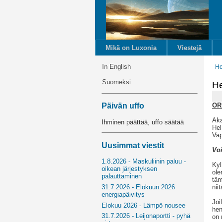
Mikä on Luxonia
Viestejä
In English
H
Suomeksi
He
OR
Päivän uffo
Aka
Ihminen päättää, uffo säätää
He
Vap
Uusimmat viestit
Voi
1.8.2026 - Maskuliinin paluu -
Kyl
oikean järjestyksen
ole
palauttaminen
täm
niit
31.7.2026 - Elokuun 2026
energiapäivitys
Joi
Elokuu 2026 - Lämpö nousee
hen
31.7.2026 - Leijonaportti - pyhä
on 