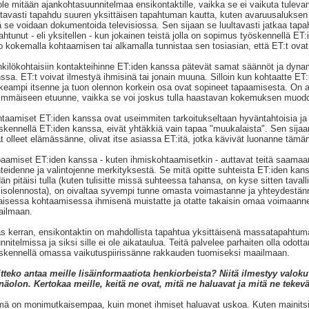
ole mitään ajankohtasuunnitelmaa ensikontaktille, vaikka se ei vaikuta tulevan
ltavasti tapahdu suuren yksittäisen tapahtuman kautta, kuten avaruusaluksen 
ä se voidaan dokumentoida televisiossa. Sen sijaan se luultavasti jatkaa tapah
ahtunut - eli yksitellen - kun jokainen teistä jolla on sopimus työskennellä ET
o kokemalla kohtaamisen tai alkamalla tunnistaa sen tosiasian, että ET:t ovat
kilökohtaisiin kontakteihinne ET:iden kanssa pätevät samat säännöt ja dynam
ssa. ET:t voivat ilmestyä ihmisinä tai jonain muuna. Silloin kun kohtaatte ET:n
keampi itsenne ja tuon olennon korkein osa ovat sopineet tapaamisesta. On 
immäiseen etuunne, vaikka se voi joskus tulla haastavan kokemuksen muod
taamiset ET:iden kanssa ovat useimmiten tarkoitukseltaan hyväntahtoisia ja m
skennellä ET:iden kanssa, eivät yhtäkkiä vain tapaa "muukalaista". Sen sijaan 
t olleet elämässänne, olivat itse asiassa ET:itä, jotka kävivät luonanne tämä
aamiset ET:iden kanssa - kuten ihmiskohtaamisetkin - auttavat teitä saama
teidenne ja valintojenne merkityksestä. Se mitä opitte suhteista ET:iden kan
dän pitäisi tulla (kuten tulisitte missä suhteessa tahansa, on kyse sitten taval
isolennosta), on oivaltaa syvempi tunne omasta voimastanne ja yhteydestän
aisessa kohtaamisessa ihmisenä muistatte ja otatte takaisin omaa voimaanne
ailmaan.
s kerran, ensikontaktin on mahdollista tapahtua yksittäisenä massatapahtuman
nnitelmissa ja siksi sille ei ole aikataulua. Teitä palvelee parhaiten olla odott
skennellä omassa vaikutuspiirissänne rakkauden tuomiseksi maailmaan.
tteko antaa meille lisäinformaatiota henkiorbeista? Niitä ilmestyy valokuv
näolon. Kertokaa meille, keitä ne ovat, mitä ne haluavat ja mitä ne tekevät
ä on monimutkaisempaa, kuin monet ihmiset haluavat uskoa. Kuten mainitsi