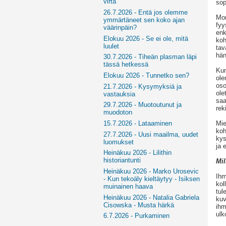
virta
sop
26.7.2026 - Entä jos olemme
Mon
ymmärtäneet sen koko ajan
fyy
väärinpäin?
enk
Elokuu 2026 - Se ei ole, mitä
koh
luulet
tav
hän
30.7.2026 - Tiheän plasman läpi
tässä hetkessä
Kun
Elokuu 2026 - Tunnetko sen?
ole
oso
21.7.2026 - Kysymyksiä ja
ole
vastauksia
saa
29.7.2026 - Muotoutunut ja
rek
muodoton
Mie
15.7.2026 - Lataaminen
koh
27.7.2026 - Uusi maailma, uudet
kys
luomukset
ja 
Heinäkuu 2026 - Lilithin
historiantunti
Mil
Heinäkuu 2026 - Marko Urosevic
Ihm
- Kun tekoäly kieltäytyy - Isiksen
kol
muinainen haava
tul
Heinäkuu 2026 - Natalia Gabriela
kuv
Cisowska - Musta härkä
ihm
ulk
6.7.2026 - Purkaminen