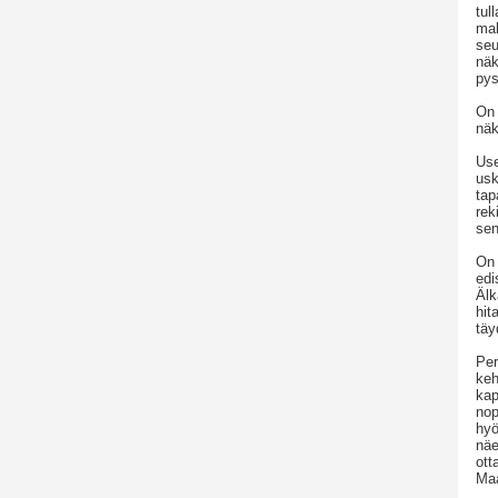
tul
mah
seu
näk
pys
On 
näk
Use
usk
tap
rek
sen
On 
edi
Älk
hit
täy
Per
keh
kap
nop
hyö
näe
ott
Maa