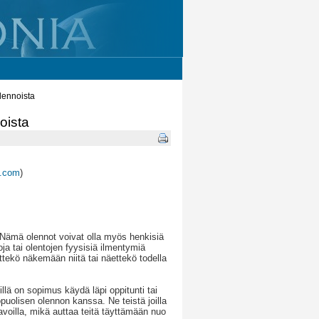
lennoista
oista
s.com
)
 Nämä olennot voivat olla myös henkisiä
a tai olentojen fyysisiä ilmentymiä
ttekö näkemään niitä tai näettekö todella
llä on sopimus käydä läpi oppitunti tai
olisen olennon kanssa. Ne teistä joilla
voilla, mikä auttaa teitä täyttämään nuo