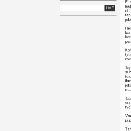
Ei 
luu
HAE
ett
tap
jok
Hen
kan
kor
per
Koh
työ
ova
Tap
suh
tei
ihm
jok
ma
Taa
suu
työ
Voi
läs
Täm