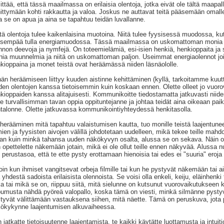
ittää, että tässä maailmassa on erilaisia olentoja, jotka eivät ole tältä maapa
ittymään kohti rakkautta ja valoa. Joskus ne auttavat teitä pääsemään omalle 
a se on apua ja aina se tapahtuu teidän luvallanne.
tä olentoja tulee kaikenlaisina muotoina. Niitä tulee fyysisessä muodossa, kute
isempää tulla energiamuodossa. Tässä maailmassa on uskomattoman monia ol
nnon deevoja ja nymfejä. On toteemielämiä, esi-isien henkiä, henkioppaita ja su
ia muunnelmia ja niitä on uskomattoman paljon. Useimmat energiaolennot joit
kioppaina ja monet teistä ovat heräämässä niiden läsnäololle.
än heräämiseen liittyy kuuden aistinne kehittäminen (kyllä, tarkoitamme kuutta
den olentojen kanssa tietoisemmin kuin koskaan ennen. Olette olleet jo vuor
kioppaiden kanssa alitajuisesti. Kommunikoitte tiedostamatta jatkuvasti nii
lle turvallisimman tavan oppia oppituntejanne ja johtaa teidät aina oikeaan p
talonne. Olette jatkuvassa kommunikointiyhteydessä henkitasolla.
herääminen mitä tapahtuu valaistumisen kautta, tuo monille teistä laajentun
mien ja fyysisten aivojen välillä johdotetaan uudelleen, mikä tekee teille ma
an kuin minkä tahansa uuden näkökyvyn osalta, alussa se on sekava. Näin on 
 opettelette näkemään jotain, mikä ei ole ollut teille ennen näkyvää. Alussa nu
n perustasoa, että te ette pysty erottamaan hienoisia tai edes ei "suuria" eroja o
loin kun ihmiset vangitsevat orbeja filmille tai kun he pystyvät näkemään tai 
a yhdestä sadoista erilaisista olennoista. Se voisi olla enkeli, keiju, eläinhenk
a tai mikä se on, riippuu siitä, mitä sielunne on kutsunut vuorovaikutukseen k
pumusta nähdä pyöreä valopallo, koska tämä on viesti, minkä silmänne pystyv
tyvät välittämään vastauksena siihen, mitä näette. Tämä on peruskuva, jota 
ökykynne laajentumisen alkuvaiheessa.
 jatkatte tietoisuutenne laajentamista, te kaikki käytätte luottamusta ja intuit