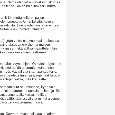
llolta. Nämä olennot auttavat ihmiskuntaa
tiellenne - aivan kuin ihmiset - mutta
n ET:t, mutta niille on paljon
entomuotoja. On enkeleitä, keijuja,
ojelijoita. Energiaolennoista on erittäin
a täällä on, toimivat ihmisten
!), jotta voitte olla vuorovaikutuksessa
ovaikutuksessa enkelien ja muiden
den kanssa, mikä auttaa määrittelemään
aikkaan oikeaan aikaan täyttämään
een näkökyvyn lahjan. Yhteyksiä fyysisten
hdolliseksi nähdä enemmän kuin ennen.
myös vauvalla ja sitä tapahtuu teille,
o yhteydet silmien ja aivojen välillä ovat
lentojen välillä, joita kohtaatte.
aistimaan niitä seurassanne, kyse voisi
i tai lukemattomia muunlaisia olentoja. Se
anssanne tuolla kertaa. Teillä on
ät välittämään aivoille ja minkä aivonne
pystytte käsittelemään tässä
iota. Käytätte myös logiikkaa ja järkeä