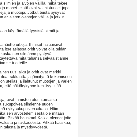
ä silmien ja aivojen välillä, mikä tekee
ja monet teistä ovat valmistuneet jopa
jä ja muotoja. Jotkut teistä pysyvät
rilaisten olentojen välillä ja jotkut
aan käyttämällä fyysisiä silmiä ja
näette orbeja. Ihmiset haluaisivat
a itse asiassa orbit voivat olla teidän
n, koska sen silmänne pystyvät
käytettävä mitä tahansa selväaistianne
aa se tuo teille.
ainen uusi alku ja orbit ovat merkki
iloa, rakkautta ja jännitystä kokemiseen.
n utelias ja ilahtunut muotojen ja värien
kaa, että näkökykynne kehittyy lisää
beja, ovat ihmisten eturintamassa
ta sukupolvea silmienne uuden
 tämä nykysukupolven aikana. Näin
 eikä sen arvostelemisesta ole mitään
ään. Pitkää hauskaa! Kaikki olennot joita
 valosta ja rakkaudesta. Pitkää hauskaa,
en taiasta ja mystisyydestä.