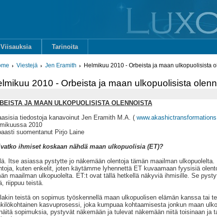
Viisauksia
Tarinoita
ome
Viestejä
Jen Eramith
Helmikuu 2010 - Orbeista ja maan ulkopuolisista o
lmikuu 2010 - Orbeista ja maan ulkopuolisista olenn
BEISTA JA MAAN ULKOPUOLISISTA OLENNOISTA
asisia tiedostoja kanavoinut Jen Eramith M.A. (
www.akashictransformation
lmikuussa 2010
aasti suomentanut Pirjo Laine
vatko ihmiset koskaan nähdä maan ulkopuolisia (ET)?
lä. Itse asiassa pystytte jo näkemään olentoja tämän maailman ulkopuolelta.
ntoja, kuten enkelit, joten käytämme lyhennettä ET kuvaamaan fyysisiä olentoj
än maailman ulkopuolelta. ET:t ovat tällä hetkellä näkyviä ihmisille. Se pysty
ä, riippuu teistä.
llakin teistä on sopimus työskennellä maan ulkopuolisen elämän kanssa tai tei
kilökohtainen kasvuprosessi, joka kumpuaa kohtaamisesta jonkun maan ulkopu
näitä sopimuksia, pystyvät näkemään ja tulevat näkemään niitä toisinaan ja ta