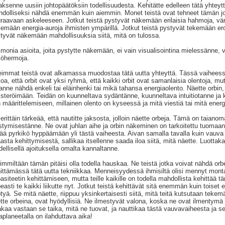
laksenne uusiin johtopäätöksiin todellisuudesta. Kehitätte edelleen tätä yhteytt
dolliseksi nähdä enemmän kuin aiemmin. Monet teistä ovat tehneet tämän jo 
raavaan askeleeseen. Jotkut teistä pystyvät näkemään erilaisia hahmoja, väre
emään energia-auroja ihmisten ympärillä. Jotkut teistä pystyvät tekemään eron e
tyvät näkemään mahdollisuuksia siitä, mitä on tulossa.
monia asioita, joita pystytte näkemään, ei vain visualisointina mielessänne, v
öhermoja.
immat teistä ovat alkamassa muodostaa tätä uutta yhteyttä. Tässä vaiheessa 
oa, että orbit ovat yksi ryhmä, että kaikki orbit ovat samanlaisia olentoja, mutt
anne nähdä enkeli tai eläinhenki tai mikä tahansa energiaolento. Näette orbi
isteröimään. Teidän on kuunneltava sydäntänne, kuunneltava intuitiotanne ja 
 määrittelemiseen, millainen olento on kyseessä ja mitä viestiä tai mitä energi
erittäin tärkeää, että nautitte jaksosta, jolloin näette orbeja. Tämä on taianom
stymisestänne. Ne ovat juhlan aihe ja orbin näkeminen on tarkoitettu tuomaan 
ää pyrkikö hyppäämään yli tästä vaiheesta. Aivan samalla tavalla kuin vauva o
aasta kehittymisestä, sallikaa itsellenne saada iloa siitä, mitä näette. Luotta
dellisellä ajoituksella omalta kannaltanne.
immiltään tämän pitäisi olla todella hauskaa. Ne teistä jotka voivat nähdä or
ittämässä tätä uutta tekniikkaa. Menneisyydessä ihmisiltä olisi mennyt mon
asiteetin kehittämiseen, mutta teille kaikille on todella mahdollista kehittää
easti te kaikki liikutte nyt. Jotkut teistä kehittävät sitä enemmän kuin toiset
tyä. Se mitä näette, riippuu yksinkertaisesti siitä, mitä teitä kutsutaan tekem
tte orbeina, ovat hyödyllisiä. Ne ilmestyvät valona, koska ne ovat ilmentymä
akaa vastaan se taika, mitä ne tuovat, ja nauttikaa tästä vauvavaiheesta ja s
planeetalla on ilahduttava aika!