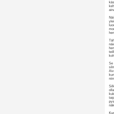
käs
keh
ain
Näi
yle
luo
mon
hen
Täh
näi
hen
tei
koh
Se 
sil
Aiv
kun
nii
Sil
oll
kuk
tai
pys
näk
Kun