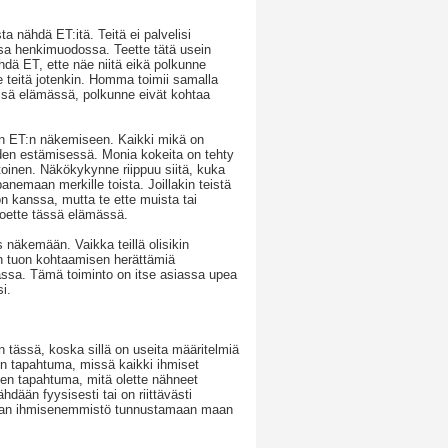
sta nähdä ET:itä. Teitä ei palvelisi
ssa henkimuodossa. Teette tätä usein
hdä ET, ette näe niitä eikä polkunne
e teitä jotenkin. Homma toimii samalla
 tässä elämässä, polkunne eivät kohtaa
taan ET:n näkemiseen. Kaikki mikä on
iden estämisessä. Monia kokeita on tehty
toinen. Näkökykynne riippuu siitä, kuka
anemaan merkille toista. Joillakin teistä
on kanssa, mutta te ette muista tai
 koette tässä elämässä.
 näkemään. Vaikka teillä olisikin
än tuon kohtaamisen herättämiä
assa. Tämä toiminto on itse asiassa upea
i.
 tässä, koska sillä on useita määritelmiä
on tapahtuma, missä kaikki ihmiset
nen tapahtuma, mitä olette nähneet
hdään fyysisesti tai on riittävästi
ottamaan ihmisenemmistö tunnustamaan maan