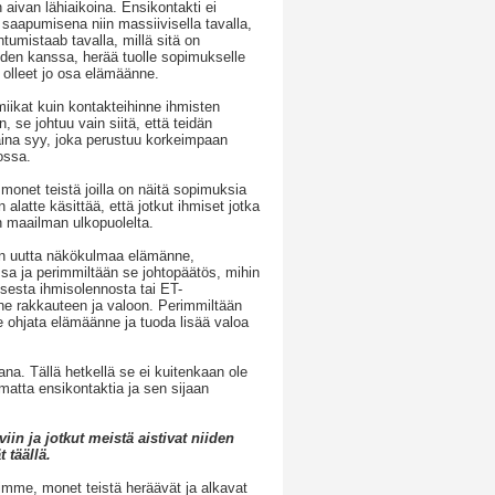
 aivan lähiaikoina. Ensikontakti ei
saapumisena niin massiivisella tavalla,
tumistaab tavalla, millä sitä on
:iden kanssa, herää tuolle sopimukselle
 olleet jo osa elämäänne.
iikat kuin kontakteihinne ihmisten
, se johtuu vain siitä, että teidän
aina syy, joka perustuu korkeimpaan
ossa.
onet teistä joilla on näitä sopimuksia
alatte käsittää, että jotkut ihmiset jotka
n maailman ulkopuolelta.
an uutta näkökulmaa elämänne,
ssa ja perimmiltään se johtopäätös, mihin
lisesta ihmisolennosta tai ET-
ne rakkauteen ja valoon. Perimmiltään
 ohjata elämäänne ja tuoda lisää valoa
a. Tällä hetkellä se ei kuitenkaan ole
amatta ensikontaktia ja sen sijaan
iin ja jotkut meistä aistivat niiden
 täällä.
mme, monet teistä heräävät ja alkavat