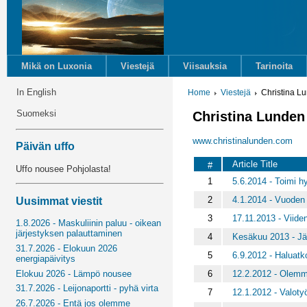
Mikä on Luxonia
Viestejä
Viisauksia
Tarinoita
In English
Home
Viestejä
Christina L
Suomeksi
Christina Lunden
www.christinalunden.com
Päivän uffo
Article Title
#
Uffo nousee Pohjolasta!
1
5.6.2014 - Toimi 
2
4.1.2014 - Vuoden 
Uusimmat viestit
3
17.11.2013 - Viide
1.8.2026 - Maskuliinin paluu - oikean
järjestyksen palauttaminen
4
Kesäkuu 2013 - Jä
31.7.2026 - Elokuun 2026
5
6.9.2012 - Haluatk
energiapäivitys
6
12.2.2012 - Olemm
Elokuu 2026 - Lämpö nousee
31.7.2026 - Leijonaportti - pyhä virta
7
12.1.2012 - Valoty
26.7.2026 - Entä jos olemme