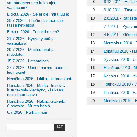
8
6.12.2011 - Ei ole
ymmärtäneet sen koko ajan
väärinpäin?
9
3.10.2011 - Täynn
Elokuu 2026 - Se ei ole, mitä luulet
10
2.8.2011 - Rakast
30.7.2026 - Tiheän plasman läpi
tässä hetkessä
11
7.7.2011 - Pystym
Elokuu 2026 - Tunnetko sen?
12
4.5.2011 - Ylösn
21.7.2026 - Kysymyksiä ja
13
Marraskuu 2010 - 
vastauksia
29.7.2026 - Muotoutunut ja
14
Lokakuu 2010 - Hu
muodoton
15
Syyskuu 2010 - Uu
15.7.2026 - Lataaminen
16
Heinäkuu 2010 - M
27.7.2026 - Uusi maailma, uudet
luomukset
17
Kesäkuu 2010 - Yl
Heinäkuu 2026 - Lilithin historiantunti
18
Toukokuu 2010 - Va
Heinäkuu 2026 - Marko Urosevic -
Kun tekoäly kieltäytyy - Isiksen
19
Huhtikuu 2010 - Pää
muinainen haava
20
Maaliskuu 2010 - 
Heinäkuu 2026 - Natalia Gabriela
Cisowska - Musta härkä
6.7.2026 - Purkaminen
HAE