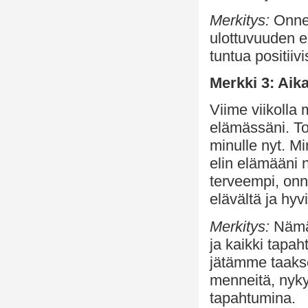
Merkitys:
Onnen
ulottuvuuden 
tuntua positiivi
Merkki 3: Aik
Viime viikolla
elämässäni. To
minulle nyt. Mi
elin elämääni n
terveempi, onne
elävältä ja hyvi
Merkitys:
Nämä 
ja kaikki tapa
jätämme taakse
menneitä, nyky
tapahtumina.