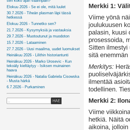
sen koko ajan väärinpäin?
Merkki 1: Väl
Elokuu 2026 - Se ei ole, mitä luulet
30.7.2026 - Tiheän plasman läpi tässä
Viime yönä näin
hetkessä
joulukuusen ko
Elokuu 2026 - Tunnetko sen?
21.7.2026 - Kysymyksiä ja vastauksia
palasin, kuusi o
29.7.2026 - Muotoutunut ja muodoton
prosessoida, mi
15.7.2026 - Lataaminen
Sitten ilmestyi
27.7.2026 - Uusi maailma, uudet luomukset
sitä enemmän k
Heinäkuu 2026 - Lilithin historiantunti
Heinäkuu 2026 - Marko Urosevic - Kun
Merkitys:
Heräs
tekoäly kieltäytyy - Isiksen muinainen
haava
puoliselväjärki
Heinäkuu 2026 - Natalia Gabriela Cisowska
ilmentää asioit
- Musta härkä
6.7.2026 - Purkaminen
todellinen. Tie
Merkki 2: Ilon
HAE
Viime viikkoin
hetkiä. Näitä o
aikoina, jolloin