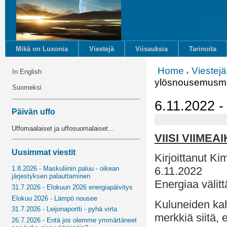
Mikä on Luxonia
Viestejä
Viisauksia
Tarinoita
Home
Viestejä
In English
ylösnousemusme
Suomeksi
6.11.2022 -
Päivän uffo
Uffomaalaiset ja uffosuomalaiset...
VIISI VIIM
Uusimmat viestit
Kirjoittanut Ki
6.11.2022
1.8.2026 - Maskuliinin paluu - oikean
järjestyksen palauttaminen
Energiaa välit
31.7.2026 - Elokuun 2026 energiapäivitys
Elokuu 2026 - Lämpö nousee
Kuluneiden kah
31.7.2026 - Leijonaportti - pyhä virta
merkkiä siitä,
26.7.2026 - Entä jos olemme ymmärtäneet