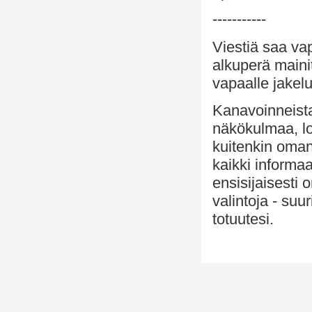
-----------
Viestiä saa va
alkuperä maini
vapaalle jakelu
Kanavoinneista 
näkökulmaa, lo
kuitenkin oman
kaikki informaa
ensisijaisesti
valintoja - suu
totuutesi.