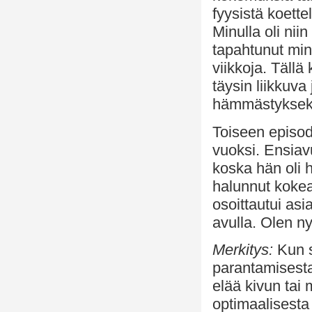
fyysistä koette
Minulla oli nii
tapahtunut minu
viikkoja. Tällä
täysin liikkuv
hämmästyksek
Toiseen episod
vuoksi. Ensiav
koska hän oli 
halunnut kokea
osoittautui asi
avulla. Olen ny
Merkitys:
Kun s
parantamisesta 
elää kivun tai
optimaalisesta