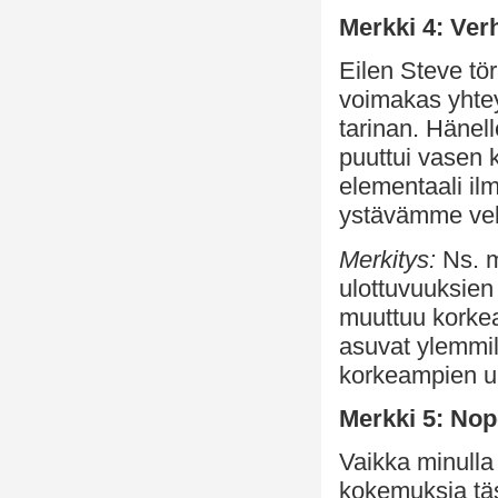
Merkki 4: Ve
Eilen Steve t
voimakas yhte
tarinan. Hänell
puuttui vasen 
elementaali il
ystävämme veli
Merkitys:
Ns. m
ulottuvuuksie
muuttuu korkea
asuvat ylemmil
korkeampien ul
Merkki 5: No
Vaikka minulla 
kokemuksia täs