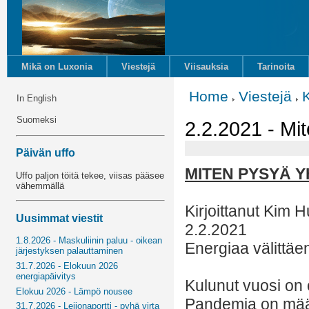
Mikä on Luxonia
Viestejä
Viisauksia
Tarinoita
Home
Viestejä
In English
Suomeksi
2.2.2021 - Mi
Päivän uffo
MITEN PYSYÄ 
Uffo paljon töitä tekee, viisas pääsee
vähemmällä
Kirjoittanut Kim H
Uusimmat viestit
2.2.2021
1.8.2026 - Maskuliinin paluu - oikean
Energiaa välittäe
järjestyksen palauttaminen
31.7.2026 - Elokuun 2026
energiapäivitys
Kulunut vuosi on o
Elokuu 2026 - Lämpö nousee
Pandemia on määr
31.7.2026 - Leijonaportti - pyhä virta