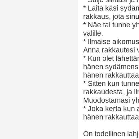
* Laita käsi sydäm
rakkaus, jota sinu
* Näe tai tunne
välille.
* Ilmaise aikomus 
Anna rakkautesi vi
* Kun olet lähett
hänen sydämensä 
hänen rakkauttaan
* Sitten kun tunn
rakkaudesta, ja i
Muodostamasi yhte
* Joka kerta kun a
hänen rakkauttaan
On todellinen lah