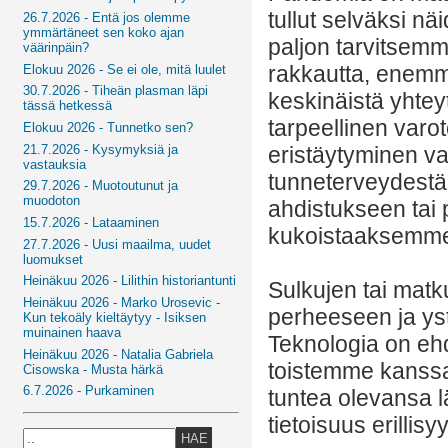
tullut selväksi n
26.7.2026 - Entä jos olemme
ymmärtäneet sen koko ajan
paljon tarvitsem
väärinpäin?
rakkautta, enem
Elokuu 2026 - Se ei ole, mitä luulet
30.7.2026 - Tiheän plasman läpi
keskinäistä yhtey
tässä hetkessä
tarpeellinen varo
Elokuu 2026 - Tunnetko sen?
21.7.2026 - Kysymyksiä ja
eristäytyminen va
vastauksia
tunneterveydestä
29.7.2026 - Muotoutunut ja
muodoton
ahdistukseen tai 
15.7.2026 - Lataaminen
kukoistaaksemme. 
27.7.2026 - Uusi maailma, uudet
luomukset
Heinäkuu 2026 - Lilithin historiantunti
Sulkujen tai matk
Heinäkuu 2026 - Marko Urosevic -
perheeseen ja yst
Kun tekoäly kieltäytyy - Isiksen
muinainen haava
Teknologia on ehd
Heinäkuu 2026 - Natalia Gabriela
toistemme kanssa.
Cisowska - Musta härkä
6.7.2026 - Purkaminen
tuntea olevansa 
tietoisuus erillisy
HAE