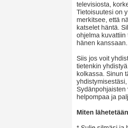
televisiosta, kor
Tietoisuutesi on 
merkitsee, että nä
katselet häntä. Si
ohjelma kuvattiin t
hänen kanssaan.
Siis jos voit yhdi
tietenkin yhdist
kolkassa. Sinun tä
yhdistymisestäsi,
Sydänpohjaisten 
helpompaa ja pa
Miten lähetetää
* Sulje silmäsi ja