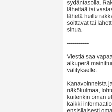
sydäntasolla. Rak
lähettää tai vast
lähetä heille rakk
soittavat tai lähe
sinua.
-----------
Viestiä saa vapaa
alkuperä mainittu
välitykselle.
Kanavoinneista ja 
näkökulmaa, lohtu
kuitenkin oman el
kaikki informaatio
ensisijaisesti om