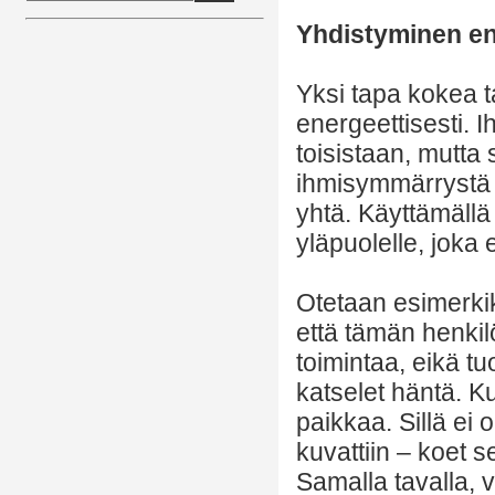
Yhdistyminen en
Yksi tapa kokea 
energeettisesti. I
toisistaan, mutta
ihmisymmärrystä 
yhtä. Käyttämäll
yläpuolelle, joka 
Otetaan esimerkik
että tämän henkil
toimintaa, eikä tuo
katselet häntä. Ku
paikkaa. Sillä ei 
kuvattiin – koet s
Samalla tavalla, v