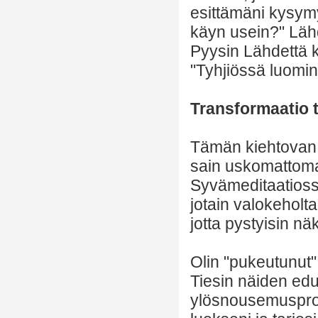
esittämäni kysymy
käyn usein?" Läh
Pyysin Lähdettä k
"Tyhjiössä luomi
Transformaatio 
Tämän kiehtovan 
sain uskomattoma
Syvämeditaatiossa
jotain valokeholta
jotta pystyisin nä
Olin "pukeutunut" k
Tiesin näiden ed
ylösnousemusprose