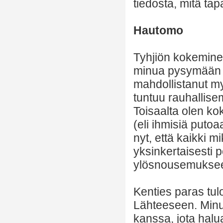
tiedosta, mitä tap
Hautomo
Tyhjiön kokeminen
minua pysymään r
mahdollistanut my
tuntuu rauhallis
Toisaalta olen ko
(eli ihmisiä puto
nyt, että kaikki m
yksinkertaisesti p
ylösnousemukse
Kenties paras tul
Lähteeseen. Minu
kanssa, jota halu