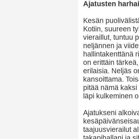
Ajatusten harha
Kesän puolivälistä
Kotiin, suureen ty
vieraillut, tuntuu
neljännen ja viid
hallintakenttänä ri
on erittäin tärke
erilaisia. Neljäs 
kansoittama. Toisa
pitää nämä kaksi 
läpi kulkeminen o
Ajatukseni alkoiv
kesäpäivänseisau
taajuusvierailut a
takapihallani ja s