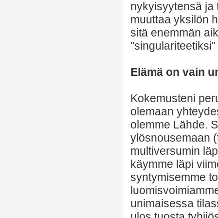
nykyisyytensä ja 
muuttaa yksilön 
sitä enemmän aika
"singulariteetiksi
Elämä on vain u
Kokemusteni peru
olemaan yhteydes
olemme Lähde. Si
ylösnousemaan (ta
multiversumin läpi
käymme läpi viim
syntymisemme toi
luomisvoimiamme
unimaisessa tila
ulos tuosta tyhji