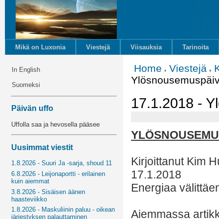
Mikä on Luxonia
Viestejä
Viisauksia
Tarinoita
Home
Viestejä
In English
Ylösnousemuspäivit
Suomeksi
17.1.2018 - Y
Päivän uffo
Uffolla saa ja hevosella pääsee
YLÖSNOUSEMUS
Uusimmat viestit
Kirjoittanut Kim H
1.8.2026 - Suuri Ja -sarja, shoud 11
17.1.2018
6.8.2026 - Leijonaportti - erilainen
kuin aiemmat
Energiaa välittäe
3.8.2026 - Sisäisen äänen
haasteviikko
1.8.2026 - Maskuliinin paluu - oikean
Aiemmassa artikk
järjestyksen palauttaminen