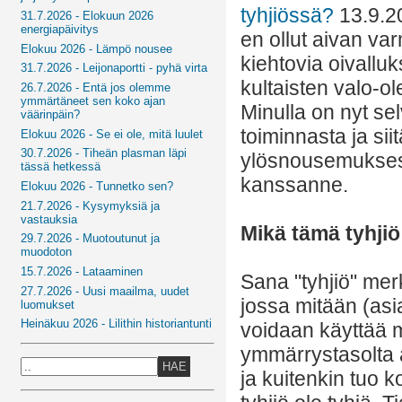
tyhjiössä?
13.9.20
31.7.2026 - Elokuun 2026
energiapäivitys
en ollut aivan va
Elokuu 2026 - Lämpö nousee
kiehtovia oivalluk
31.7.2026 - Leijonaportti - pyhä virta
kultaisten valo-ol
26.7.2026 - Entä jos olemme
ymmärtäneet sen koko ajan
Minulla on nyt sel
väärinpäin?
toiminnasta ja sii
Elokuu 2026 - Se ei ole, mitä luulet
30.7.2026 - Tiheän plasman läpi
ylösnousemukses
tässä hetkessä
kanssanne.
Elokuu 2026 - Tunnetko sen?
21.7.2026 - Kysymyksiä ja
vastauksia
Mikä tämä tyhjiö
29.7.2026 - Muotoutunut ja
muodoton
15.7.2026 - Lataaminen
Sana "tyhjiö" merki
27.7.2026 - Uusi maailma, uudet
jossa mitään (asi
luomukset
Heinäkuu 2026 - Lilithin historiantunti
voidaan käyttää m
ymmärrystasolta a
HAE
ja kuitenkin tuo 