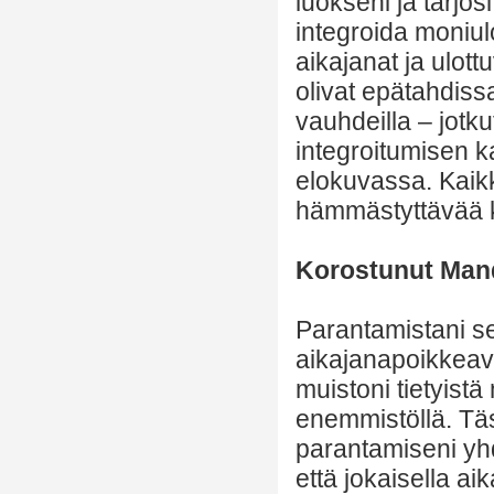
luokseni ja tarjos
integroida moniul
aikajanat ja ulott
olivat epätahdissa
vauhdeilla – jotk
integroitumisen ka
elokuvassa. Kaikki
hämmästyttävää k
Korostunut Mand
Parantamistani se
aikajanapoikkeav
muistoni tietyistä
enemmistöllä. Tä
parantamiseni yh
että jokaisella a