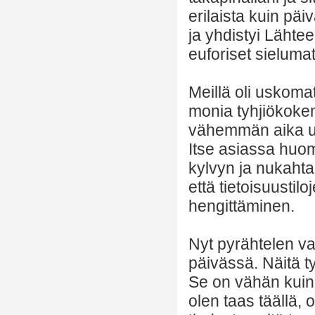
erilaista kuin päi
ja yhdistyi Lähte
euforiset sielumat
Meillä oli uskoma
monia tyhjiökokem
vähemmän aika ul
Itse asiassa huom
kylvyn ja nukaht
että tietoisuustil
hengittäminen.
Nyt pyrähtelen va
päivässä. Näitä t
Se on vähän kuin v
olen taas täällä,