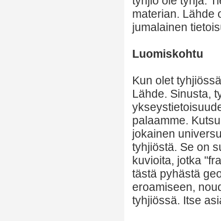
tyhjiö ole tyhjä. 
materian. Lähde o
jumalainen tietoi
Luomiskohtu
Kun olet tyhjiöss
Lähde. Sinusta, t
ykseystietoisuude
palaamme. Kutsumm
jokainen universu
tyhjiöstä. Se on 
kuvioita, jotka "f
tästä pyhästä geo
eroamiseen, nouda
tyhjiössä. Itse as