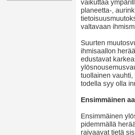
vaikuttaa ympärill
planeetta-, aurin
tietoisuusmuutokse
valtavaan ihmism
Suurten muutosv
ihmisaallon herä
edustavat karkeas
ylösnousemusvauht
tuollainen vauhti,
todella syy olla i
Ensimmäinen aal
Ensimmäinen ylös
pidemmällä herää
raivaavat tietä si