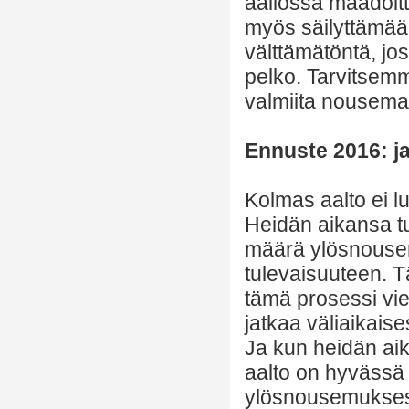
aallossa maadoit
myös säilyttämää
välttämätöntä, j
pelko. Tarvitsem
valmiita nousemaa
Ennuste 2016: j
Kolmas aalto ei lu
Heidän aikansa tu
määrä ylösnousem
tulevaisuuteen. T
tämä prosessi vie
jatkaa väliaikaises
Ja kun heidän ai
aalto on hyvässä
ylösnousemukse