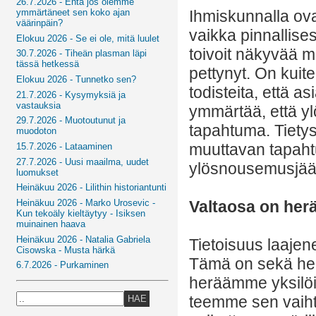
26.7.2026 - Entä jos olemme
ymmärtäneet sen koko ajan
Ihmiskunnalla ov
väärinpäin?
vaikka pinnallises
Elokuu 2026 - Se ei ole, mitä luulet
toivoit näkyvää 
30.7.2026 - Tiheän plasman läpi
tässä hetkessä
pettynyt. On kuite
Elokuu 2026 - Tunnetko sen?
todisteita, että 
21.7.2026 - Kysymyksiä ja
vastauksia
ymmärtää, että y
29.7.2026 - Muotoutunut ja
tapahtuma. Tiety
muodoton
muuttavan tapahtu
15.7.2026 - Lataaminen
27.7.2026 - Uusi maailma, uudet
ylösnousemusjää
luomukset
Heinäkuu 2026 - Lilithin historiantunti
Heinäkuu 2026 - Marko Urosevic -
Valtaosa on her
Kun tekoäly kieltäytyy - Isiksen
muinainen haava
Heinäkuu 2026 - Natalia Gabriela
Tietoisuus laajen
Cisowska - Musta härkä
Tämä on sekä henk
6.7.2026 - Purkaminen
heräämme yksilöi
teemme sen vaiht
HAE