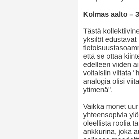
Kolmas aalto – 
Tästä kollektiiv
yksilöt edustava
tietoisuustasoamm
että se ottaa kii
edelleen viiden a
voitaisiin viitat
analogia olisi vii
ytimenä".
Vaikka monet uur
yhteensopivia ylö
oleellista roolia 
ankkurina, joka a