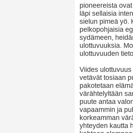
pioneereista ovat
läpi sellaisia int
sielun pimeä yö. 
pelkopohjaisia ego
sydämeen, heidän
ulottuvuuksia. Mo
ulottuvuuden tie
Viides ulottuvuus
vetävät tosiaan p
pakotetaan elämä
värähtelyltään s
puute antaa valon
vapaammin ja pu
korkeamman väräh
yhteyden kautta 