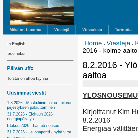
Mikä on Luxonia
Viestejä
Viisauksia
Tarinoita
Home
Viestejä
In English
2016 - kolme aalto
Suomeksi
8.2.2016 - Y
Päivän uffo
aaltoa
Torstai on uffoa täynnä
Uusimmat viestit
YLÖSNOUSEMUS
1.8.2026 - Maskuliinin paluu - oikean
järjestyksen palauttaminen
Kirjoittanut Kim H
31.7.2026 - Elokuun 2026
8.2.2016
energiapäivitys
Elokuu 2026 - Lämpö nousee
Energiaa välittäe
31.7.2026 - Leijonaportti - pyhä virta