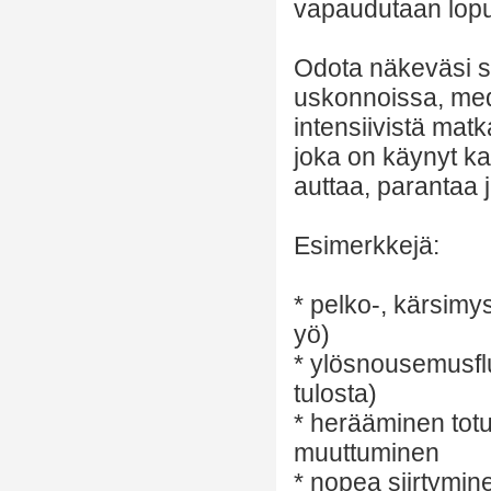
vapaudutaan lopult
Odota näkeväsi su
uskonnoissa, med
intensiivistä mat
joka on käynyt kai
auttaa, parantaa 
Esimerkkejä:
* pelko-, kärsimy
yö)
* ylösnousemusflu
tulosta)
* herääminen tot
muuttuminen
* nopea siirtymin