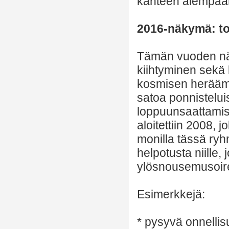
kahteen alempaan
2016-näkymä: tod
Tämän vuoden nä
kiihtyminen sekä 
kosmisen heräämi
satoa ponnistelu
loppuunsaattamise
aloitettiin 2008,
monilla tässä ryh
helpotusta niille, 
ylösnousemusoire
Esimerkkejä:
* pysyvä onnellis