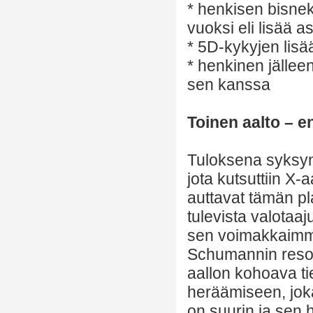
* henkisen bisne
vuoksi eli lisää as
* 5D-kykyjen lisä
* henkinen jälle
sen kanssa
Toinen aalto – 
Tuloksena syksyn
jota kutsuttiin X-
auttavat tämän pl
tulevista valotaa
sen voimakkaimmi
Schumannin reson
aallon kohoava ti
heräämiseen, jok
on suurin ja sen 