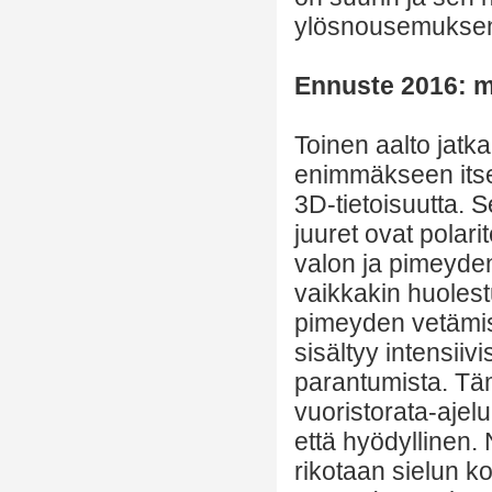
ylösnousemuksen
Ennuste 2016: m
Toinen aalto jatka
enimmäkseen itseä
3D-tietoisuutta. 
juuret ovat polar
valon ja pimeyde
vaikkakin huolest
pimeyden vetämise
sisältyy intensiiv
parantumista. Täm
vuoristorata-ajel
että hyödyllinen.
rikotaan sielun ko