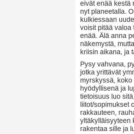
eivät enää kestä 
nyt planeetalla. 
kulkiessaan uudes
voisit pitää valoa
enää. Älä anna pe
näkemystä, mutta 
kriisin aikana, ja
Pysy vahvana, py
jotka yrittävät y
myrskyssä, koko 
hyödyllisenä ja lu
tietoisuus luo sitä
liitot/sopimukset 
rakkauteen, rauh
yltäkylläisyyteen 
rakentaa sille ja