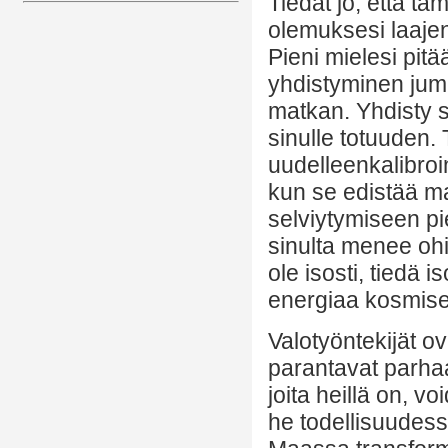
Tiedät jo, että t
olemuksesi laajen
Pieni mielesi pitä
yhdistyminen jum
matkan. Yhdisty 
sinulle totuuden.
uudelleenkalibroi
kun se edistää m
selviytymiseen pi
sinulta menee ohi
ole isosti, tiedä i
energiaa kosmise
Valotyöntekijät ov
parantavat parha
joita heillä on, 
he todellisuudessa