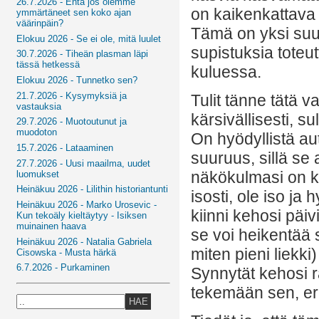
26.7.2026 - Entä jos olemme
on kaikenkattava j
ymmärtäneet sen koko ajan
väärinpäin?
Tämä on yksi suu
Elokuu 2026 - Se ei ole, mitä luulet
supistuksia tote
30.7.2026 - Tiheän plasman läpi
tässä hetkessä
kuluessa.
Elokuu 2026 - Tunnetko sen?
21.7.2026 - Kysymyksiä ja
Tulit tänne tätä va
vastauksia
kärsivällisesti, su
29.7.2026 - Muotoutunut ja
muodoton
On hyödyllistä a
15.7.2026 - Lataaminen
suuruus, sillä se 
27.7.2026 - Uusi maailma, uudet
näkökulmasi on kap
luomukset
Heinäkuu 2026 - Lilithin historiantunti
isosti, ole iso ja
Heinäkuu 2026 - Marko Urosevic -
kiinni kehosi päivi
Kun tekoäly kieltäytyy - Isiksen
muinainen haava
se voi heikentää s
Heinäkuu 2026 - Natalia Gabriela
miten pieni liekki
Cisowska - Musta härkä
6.7.2026 - Purkaminen
Synnytät kehosi r
tekemään sen, erit
HAE