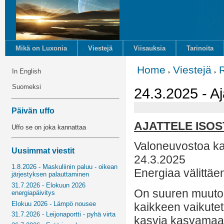
Mikä on Luxonia
Viestejä
Viisauksia
Tarinoita
Home
Viestejä
In English
Suomeksi
24.3.2025 - Aja
Päivän uffo
AJATTELE ISOS
Uffo se on joka kannattaa
Valoneuvostoa k
Uusimmat viestit
24.3.2025
1.8.2026 - Maskuliinin paluu - oikean
Energiaa välittäe
järjestyksen palauttaminen
31.7.2026 - Elokuun 2026
On suuren muutoks
energiapäivitys
Elokuu 2026 - Lämpö nousee
kaikkeen vaikuteta
31.7.2026 - Leijonaportti - pyhä virta
kasvia kasvamaan