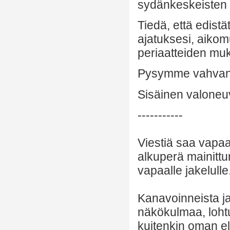
sydänkeskeisten 
Tiedä, että edistä
ajatuksesi, aikom
periaatteiden muk
Pysymme vahvana
Sisäinen valoneu
-----------
Viestiä saa vapaa
alkuperä mainittu
vapaalle jakelulle
Kanavoinneista ja 
näkökulmaa, lohtu
kuitenkin oman el