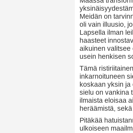
Maassa transfor
yksinäisyydestä
Meidän on tarvinn
oli vain illuusio
Lapsella ilman le
haasteet innostava
aikuinen valitse
usein henkisen so
Tämä ristiriitaine
inkarnoituneen sie
koskaan yksin ja
sielu on vankina
ilmaista eloisaa
heräämistä, sekä s
Pitäkää hatuistann
ulkoiseen maailma