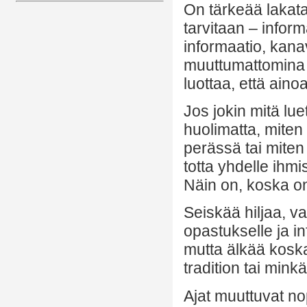
On tärkeää lakata
tarvitaan – infor
informaatio, kana
muuttumattomina t
luottaa, että ain
Jos jokin mitä lue
huolimatta, miten
perässä tai miten
totta yhdelle ihmi
Näin on, koska on
Seiskää hiljaa, v
opastukselle ja in
mutta älkää koska
tradition tai min
Ajat muuttuvat nop