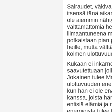
Sairaudet, väkival
itsensä tänä aikan
ole aiemmin näht
välttämättömiä h
liimaantuneena mu
potkaistaan pian
heille, mutta vält
kolmen ulottuvuu
Kukaan ei inkarn
saavutettuaan jol
Jokainen tulee M
ulottuvuuden ene
kun hän ei ole e
kanssa, joista hä
entisiä elämiä ja
energioista tulee h