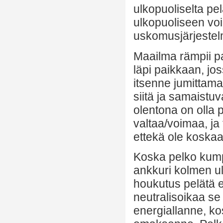
ulkopuoliselta pe
ulkopuoliseen vo
uskomusjärjestelm
Maailma rämpii p
läpi paikkaan, jo
itsenne jumittama
siitä ja samaistu
olentona on olla 
valtaa/voimaa, ja t
ettekä ole koskaa
Koska pelko kumpu
ankkuri kolmen ul
houkutus pelätä 
neutralisoikaa se
energiallanne, kos