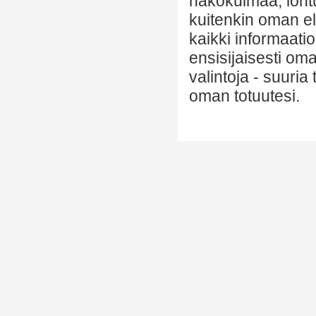
näkökulmaa, lohtu
kuitenkin oman el
kaikki informaatio
ensisijaisesti om
valintoja - suuria
oman totuutesi.