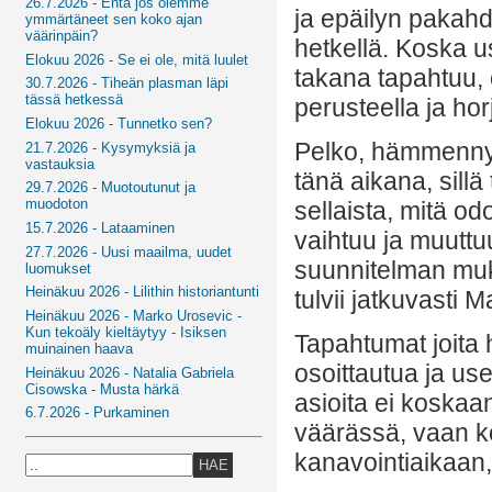
26.7.2026 - Entä jos olemme
ja epäilyn pakahd
ymmärtäneet sen koko ajan
väärinpäin?
hetkellä. Koska u
Elokuu 2026 - Se ei ole, mitä luulet
takana tapahtuu, 
30.7.2026 - Tiheän plasman läpi
tässä hetkessä
perusteella ja ho
Elokuu 2026 - Tunnetko sen?
Pelko, hämmennys
21.7.2026 - Kysymyksiä ja
vastauksia
tänä aikana, sill
29.7.2026 - Muotoutunut ja
muodoton
sellaista, mitä o
15.7.2026 - Lataaminen
vaihtuu ja muuttuu
27.7.2026 - Uusi maailma, uudet
suunnitelman muka
luomukset
Heinäkuu 2026 - Lilithin historiantunti
tulvii jatkuvasti 
Heinäkuu 2026 - Marko Urosevic -
Kun tekoäly kieltäytyy - Isiksen
Tapahtumat joita 
muinainen haava
osoittautua ja use
Heinäkuu 2026 - Natalia Gabriela
Cisowska - Musta härkä
asioita ei koskaa
6.7.2026 - Purkaminen
väärässä, vaan ko
kanavointiaikaan,
HAE