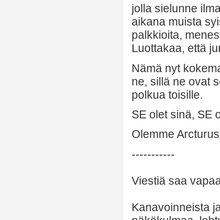
jolla sielunne ilm
aikana muista sy
palkkioita, menes
Luottakaa, että j
Nämä nyt kokeman
ne, sillä ne ovat 
polkua toisille.
SE olet sinä, SE 
Olemme Arcturus
-----------
Viestiä saa vapaas
Kanavoinneista ja 