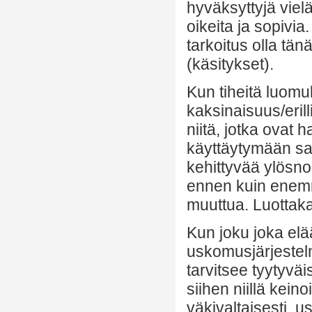
hyväksyttyjä viel
oikeita ja sopivia
tarkoitus olla tän
(käsitykset).
Kun tiheitä luom
kaksinaisuus/eril
niitä, jotka ovat
käyttäytymään sa
kehittyvää ylösn
ennen kuin enemmi
muuttua. Luottaka
Kun joku joka elä
uskomusjärjestelm
tarvitsee tyytyväi
siihen niillä keinoi
väkivaltaisesti, u