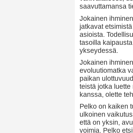
saavuttamansa ti
Jokainen ihminen
jatkavat etsimistä
asioista. Todelli
tasoilla kaipaust
ykseydessä.
Jokainen ihminen
evoluutiomatka v
paikan ulottuvuu
teistä jotka luett
kanssa, olette teh
Pelko on kaiken t
ulkoinen vaikutus
että on yksin, av
voimia. Pelko etsi