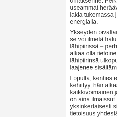
omaksenne. Pelko
useammat heräävä
lakia tukemassa j
energialla.
Ykseyden oivaltam
se voi ilmetä ha
lähipiirissä – per
alkaa olla tietoin
lähipiirinsä ulkopu
laajenee sisältämä
Lopulta, kenties 
kehittyy, hän alka
kaikkivoimainen ja
on aina ilmaissut
yksinkertaisesti 
tietoisuus yhdes