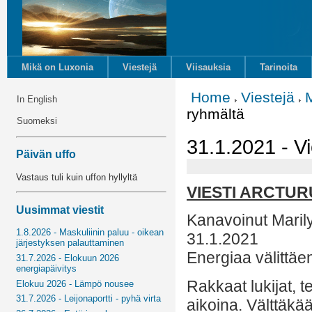
Mikä on Luxonia
Viestejä
Viisauksia
Tarinoita
Home
Viestejä
M
In English
ryhmältä
Suomeksi
31.1.2021 - Vi
Päivän uffo
Vastaus tuli kuin uffon hyllyltä
VIESTI ARCTU
Uusimmat viestit
Kanavoinut Marily
1.8.2026 - Maskuliinin paluu - oikean
31.1.2021
järjestyksen palauttaminen
Energiaa välittäe
31.7.2026 - Elokuun 2026
energiapäivitys
Rakkaat lukijat, 
Elokuu 2026 - Lämpö nousee
31.7.2026 - Leijonaportti - pyhä virta
aikoina. Välttäkä