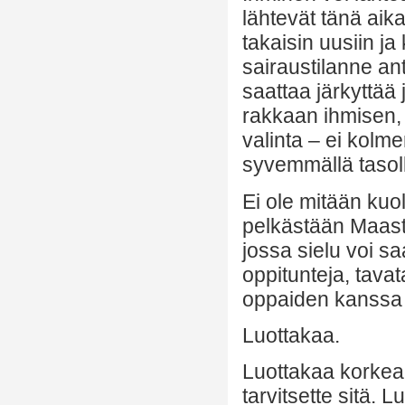
lähtevät tänä aika
takaisin uusiin j
sairaustilanne an
saattaa järkyttää j
rakkaan ihmisen, 
valinta – ei kolm
syvemmällä tasol
Ei ole mitään ku
pelkästään Maasta 
jossa sielu voi sa
oppitunteja, tavat
oppaiden kanssa li
Luottakaa.
Luottakaa korkeam
tarvitsette sitä. 