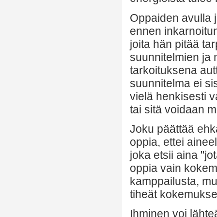
Oppaiden avulla j
ennen inkarnoitu
joita hän pitää ta
suunnitelmien ja
tarkoituksena aut
suunnitelma ei sis
vielä henkisesti 
tai sitä voidaan 
Joku päättää ehk
oppia, ettei ainee
joka etsii aina "j
oppia vain kokemu
kamppailusta, mut
tiheät kokemukset
Ihminen voi lähte