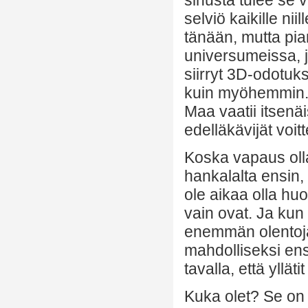
selviö kaikille nii
tänään, mutta pia
universumeissa, ja
siirryt 3D-odotuk
kuin myöhemmin. Ei
Maa vaatii itsenäi
edelläkävijät voi
Koska vapaus olla
hankalalta ensin,
ole aikaa olla huo
vain ovat. Ja kun
enemmän olentoja 
mahdolliseksi ensim
tavalla, että ylläti
Kuka olet? Se on 