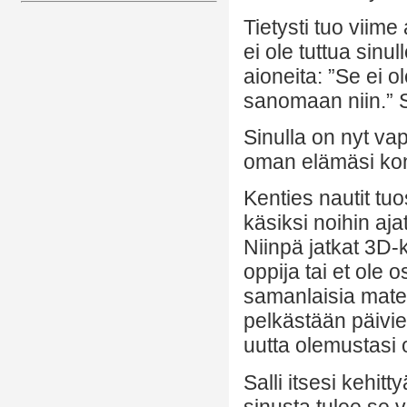
Tietysti tuo viime
ei ole tuttua sinul
aioneita: ”Se ei o
sanomaan niin.” S
Sinulla on nyt vap
oman elämäsi kontr
Kenties nautit tu
käsiksi noihin aja
Niinpä jatkat 3D-
oppija tai et ole 
samanlaisia mater
pelkästään päivie
uutta olemustasi o
Salli itsesi kehitt
sinusta tulee se 