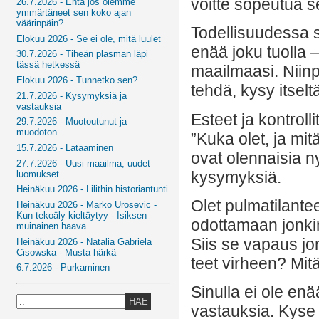
voitte sopeutua s
26.7.2026 - Entä jos olemme
ymmärtäneet sen koko ajan
väärinpäin?
Todellisuudessa s
Elokuu 2026 - Se ei ole, mitä luulet
enää joku tuolla
30.7.2026 - Tiheän plasman läpi
tässä hetkessä
maailmaasi. Niinp
Elokuu 2026 - Tunnetko sen?
tehdä, kysy itselt
21.7.2026 - Kysymyksiä ja
vastauksia
Esteet ja kontrolli
29.7.2026 - Muotoutunut ja
muodoton
”Kuka olet, ja mi
15.7.2026 - Lataaminen
ovat olennaisia ny
27.7.2026 - Uusi maailma, uudet
kysymyksiä.
luomukset
Heinäkuu 2026 - Lilithin historiantunti
Olet pulmatilante
Heinäkuu 2026 - Marko Urosevic -
Kun tekoäly kieltäytyy - Isiksen
odottamaan jonkin
muinainen haava
Siis se vapaus jo
Heinäkuu 2026 - Natalia Gabriela
Cisowska - Musta härkä
teet virheen? Mit
6.7.2026 - Purkaminen
Sinulla ei ole enä
HAE
vastauksia. Kyse 