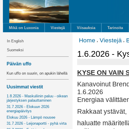
Mikä on Luxonia
Viestejä
Viisauksia
Tarinoita
Home
Viestejä
In English
Suomeksi
1.6.2026 - Ky
Päivän uffo
KYSE ON VAIN 
Kun uffo on suurin, on apukin lähellä
Kanavoinut Bren
Uusimmat viestit
1.6.2026
1.8.2026 - Maskuliinin paluu - oikean
Energiaa välittäe
järjestyksen palauttaminen
31.7.2026 - Elokuun 2026
Rakkaat ystävät,
energiapäivitys
Elokuu 2026 - Lämpö nousee
haluatte määritel
31.7.2026 - Leijonaportti - pyhä virta