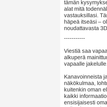
tämän kysymyksen 
alat mitä todennäk
vastauksillasi. T
häpeä itseäsi – o
noudattavasta 3D-
-----------
Viestiä saa vapaa
alkuperä mainittu
vapaalle jakelulle
Kanavoinneista ja 
näkökulmaa, lohtu
kuitenkin oman el
kaikki informaatio
ensisijaisesti om