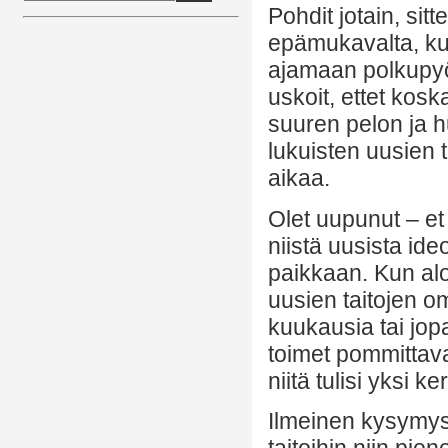
Pohdit jotain, sit
epämukavalta, ku
ajamaan polkupyör
uskoit, ettet koska
suuren pelon ja h
lukuisten uusien 
aikaa.
Olet uupunut – et 
niistä uusista ide
paikkaan. Kun aloit
uusien taitojen om
kuukausia tai jopa
toimet pommittavat
niitä tulisi yksi k
Ilmeinen kysymys 
taitoihin niin pie