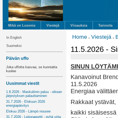
Mikä on Luxonia
Viestejä
Viisauksia
Tarinoita
Home
Viestejä
In English
Suomeksi
11.5.2026 - S
Päivän uffo
SINUN LÖYTÄM
Joka uffotta kasvaa, se kunniatta
kuolee
Kanavoinut Bren
11.5.2026
Uusimmat viestit
Energiaa välittäe
1.8.2026 - Maskuliinin paluu - oikean
järjestyksen palauttaminen
Rakkaat ystävät,
31.7.2026 - Elokuun 2026
energiapäivitys
kaikki sisäisess
Elokuu 2026 - Lämpö nousee
31.7.2026 - Leijonaportti - pyhä virta