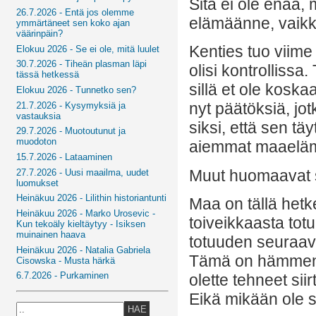
Sitä ei ole enää, 
26.7.2026 - Entä jos olemme
elämäänne, vaikka
ymmärtäneet sen koko ajan
väärinpäin?
Kenties tuo viime 
Elokuu 2026 - Se ei ole, mitä luulet
30.7.2026 - Tiheän plasman läpi
olisi kontrollissa
tässä hetkessä
sillä et ole koska
Elokuu 2026 - Tunnetko sen?
nyt päätöksiä, jot
21.7.2026 - Kysymyksiä ja
vastauksia
siksi, että sen tä
29.7.2026 - Muotoutunut ja
muodoton
aiemmat maaeläm
15.7.2026 - Lataaminen
Muut huomaavat 
27.7.2026 - Uusi maailma, uudet
luomukset
Heinäkuu 2026 - Lilithin historiantunti
Maa on tällä hetk
Heinäkuu 2026 - Marko Urosevic -
toiveikkaasta to
Kun tekoäly kieltäytyy - Isiksen
muinainen haava
totuuden seuraava
Heinäkuu 2026 - Natalia Gabriela
Tämä on hämmentäv
Cisowska - Musta härkä
6.7.2026 - Purkaminen
olette tehneet sii
Eikä mikään ole s
HAE