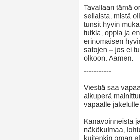
Tavallaan tämä on 
sellaista, mistä 
tunsit hyvin mukavi
tutkia, oppia ja 
erinomaisen hyvi
satojen – jos ei t
olkoon. Aamen.
-----------
Viestiä saa vapaa
alkuperä mainittu
vapaalle jakelulle
Kanavoinneista ja 
näkökulmaa, lohtu
kuitenkin oman el