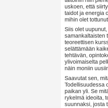
uskoen, että siir
taidot ja energia 
mihin olet tottunut
Siis olet uupunut,
samankaltaisten tu
teoreettisen kur
selättämään kaike
tehtävän, opintok
ylivoimaiselta pel
näin moniin uusii
Saavutat sen, mit
Todellisuudessa o
paikan yli. Se mit
rykelmä ideoita, t
suunnaksi, josta t