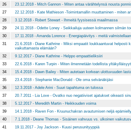
26
23.12.2018 - Mitch Gannon - Miten antaa värähtelynsä nousta ponni
27
22.12.2018 - Kate Mathieson -Toimintamallin muuttaminen - miten an
28
3.12.2018 - Robert Stewart - Ihmeitä fyysisessä maailmassa
29
24.11.2018 - Odette Loney - Seikkailuja uuteen kolmannen silmän to
30
17.11.2018 - Amanda Lorence - Energiapäivitys - meitä valmistellaan
31
21.6.2018 - Diane Kathrine - Miksi empaatit loukkaantuvat helposti kri
vaikuttamasta elämään?
32
9.12.2017 - Diane Kathrine - Helppo empaattieliksiiri
33
22.6.2018 - Karen Turpin - Miten ilmennetään todellista yltäkylläisy
34
15.4.2018 - Dawn Bailey - Miten autetaan korkean ulottuvuuden last
35
23.4.2018 - Stephanie MacDonald - Ole oma selvänäkijäsi
36
12.3.2018 - Adele Arini - Suuri tapahtuma on tulossa
37
20.7.2011 - Lia Love - Ovatko nuo negatiiviset ajatukset oikeasti sin
38
5.12.2017 - Meredith Martin - Heikkouden voima
39
14.1.2018 - Raven Fon - Kruunuchakran avautumisen neljä epämiellyt
40
7.1.2018 - Deane Thomas - Sisäinen vahvuus vs. ulkoinen vaikutusv
41
19.11.2017 - Joy Jackson - Kuusi perusunityyppiä