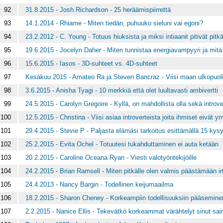
92
31.8.2015 - Josh Richardson - 25 heräämispiirrettä
93
14.1.2014 - Rhiame - Miten tiedän, puhuuko sieluni vai egoni?
94
23.2.2012 - C. Young - Totuus hiuksista ja miksi intiaanit pitivät pitk
95
19.6.2015 - Jocelyn Daher - Miten tunnistaa energiavampyyri ja mitä
96
15.6.2015 - Iasos - 3D-suhteet vs. 4D-suhteet
97
Kesäkuu 2015 - Amateo Ra ja Steven Bancraz - Viisi maan ulkopuol
98
3.6.2015 - Anisha Tyagi - 10 merkkiä että olet luultavasti ambivertti
99
24.5.2015 - Carolyn Gregoire - Kyllä, on mahdollista olla sekä introver
100
12.5.2015 - Christina - Viisi asiaa introverteista joita ihmiset eivät 
101
29.4.2015 - Stevie P - Paljasta elämäsi tarkoitus esittämällä 15 ky
102
25.2.2015 - Evita Ochel - Totuutesi tukahduttaminen ei auta ketään
103
20.2.2015 - Caroline Oceana Ryan - Viesti valotyöntekijöille
104
24.2.2015 - Brian Ramsell - Miten pitkälle olen valmis päästämään ir
105
24.4.2013 - Nancy Bargin - Todellinen keijumaailma
106
18.2.2015 - Sharon Cheney - Korkeampiin todellisuuksiin pääsemine
107
2.2.2015 - Nanice Ellis - Tekevätkö korkeammat värähtelyt sinut sai