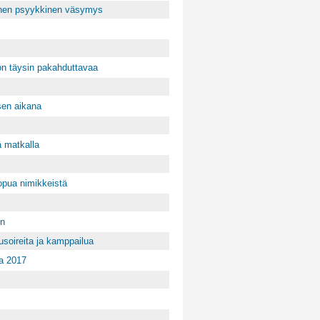
ninen psyykkinen väsymys
on täysin pakahduttavaa
sen aikana
ä matkalla
uopua nimikkeistä
en
soireita ja kamppailua
ta 2017