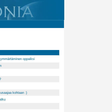
en ymmärtäminen oppaiksi
n
?
iusaajaa kohtaan :)
alku