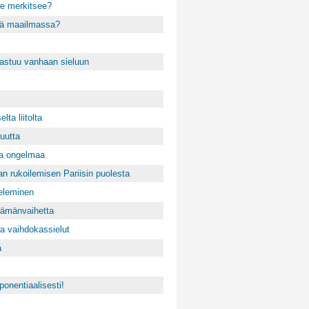
se merkitsee?
ssä maailmassa?
akastuu vanhaan sieluun
lta liitolta
uutta
ta ongelmaa
n rukoilemisen Pariisin puolesta
teleminen
elämänvaihetta
ja vaihdokassielut
a
onentiaalisesti!