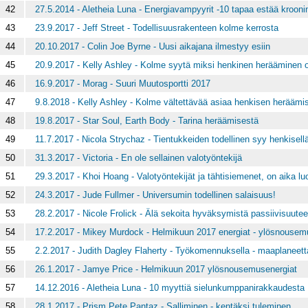
42
27.5.2014 - Aletheia Luna - Energiavampyyrit -10 tapaa estää kroo
43
23.9.2017 - Jeff Street - Todellisuusrakenteen kolme kerrosta
44
20.10.2017 - Colin Joe Byrne - Uusi aikajana ilmestyy esiin
45
20.9.2017 - Kelly Ashley - Kolme syytä miksi henkinen herääminen 
46
16.9.2017 - Morag - Suuri Muutosportti 2017
47
9.8.2018 - Kelly Ashley - Kolme vältettävää asiaa henkisen heräämi
48
19.8.2017 - Star Soul, Earth Body - Tarina heräämisestä
49
11.7.2017 - Nicola Strychaz - Tientukkeiden todellinen syy henkisell
50
31.3.2017 - Victoria - En ole sellainen valotyöntekijä
51
29.3.2017 - Khoi Hoang - Valotyöntekijät ja tähtisiemenet, on aika l
52
24.3.2017 - Jude Fullmer - Universumin todellinen salaisuus!
53
28.2.2017 - Nicole Frolick - Älä sekoita hyväksymistä passiivisuute
54
17.2.2017 - Mikey Murdock - Helmikuun 2017 energiat - ylösnousemu
55
2.2.2017 - Judith Dagley Flaherty - Työkomennuksella - maaplaneet
56
26.1.2017 - Jamye Price - Helmikuun 2017 ylösnousemusenergiat
57
14.12.2016 - Aletheia Luna - 10 myyttiä sielunkumppanirakkaudesta
58
28.1.2017 - Prism Pete Pantaz - Salliminen - kentäksi tuleminen