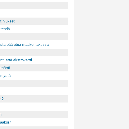
ät hiukset
 tehdä
ista päärotua maakontaktissa
tti että ekstrovertti
ymmärrä
symystä
ti?
n
raaksi?