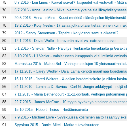
75
8.7.2016 - Lori Lines - Korvat soivat? Taajuudet vahvistuvat! - Mitä 
76
5.7.2016 - Anna LeMind - Miksi olemme yksinäisiä liikayhdistynee
77
20.5.2016 - Anna LeMind - Kuusi merkkiä elämänpolun löytämisestä
78
19.2.2015 - Koty Neelis - 17 asiaa jotka pitäisi tietää, ennen kuin r
79
2012 - Sandy Stevenson - Tapahtuuko ylösnousemus oikeasti?
80
12.1.2016 - David Wolfe - Introvertin aivot vs. extrovertin aivot
81
5.1.2016 - Sheldan Nidle - Päivitys Henkiseltä hierarkialta ja Galaktise
82
3.10.2015 - LJ Vanier - Valaistuneen kumppanin viisi intiimiä ominais
83
Marraskuu 2015 - Mateo Sol - Vanhojen sielujen 10 yleismaailmallis
84
17.11.2015 - Carey Wedler - Dalai Lama kehotti maailmaa lopettamaa
85
15.11.2015 - Jared Walters - X-aallon heräämisoireita ja niiden käsit
86
24.11.2010 - Luminita D. Saviuc - Carl G. Jungin arkkityypit - neljä 
87
7.11.2015 - Maria Bethencourt - 11-11-portaali, verhojen putoaminen 
88
22.7.2015 - James McCrae - 10 syytä hyväksyä sisäinen outoutens
89
15.10.2015 - Robert Theiss - Heräämisoireita
90
7.9.2015 - Michael Love - Syyskuussa kosminen aalto lisääntyy eksp
91
Syyskuu 2015 - Daniel Mitel - Matka tulevaisuuteen