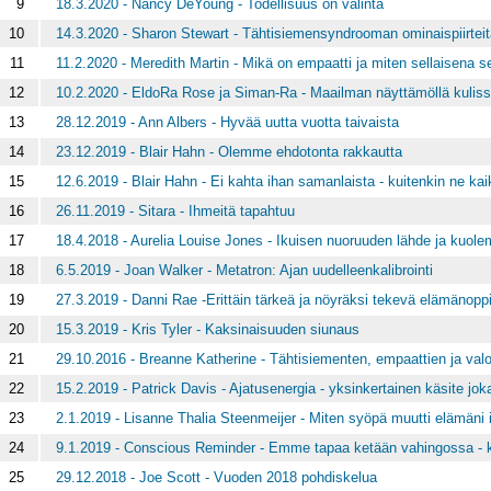
9
18.3.2020 - Nancy DeYoung - Todellisuus on valinta
10
14.3.2020 - Sharon Stewart - Tähtisiemensyndrooman ominaispiirteit
11
11.2.2020 - Meredith Martin - Mikä on empaatti ja miten sellaisena s
12
10.2.2020 - EldoRa Rose ja Siman-Ra - Maailman näyttämöllä kuliss
13
28.12.2019 - Ann Albers - Hyvää uutta vuotta taivaista
14
23.12.2019 - Blair Hahn - Olemme ehdotonta rakkautta
15
12.6.2019 - Blair Hahn - Ei kahta ihan samanlaista - kuitenkin ne ka
16
26.11.2019 - Sitara - Ihmeitä tapahtuu
17
18.4.2018 - Aurelia Louise Jones - Ikuisen nuoruuden lähde ja kuol
18
6.5.2019 - Joan Walker - Metatron: Ajan uudelleenkalibrointi
19
27.3.2019 - Danni Rae -Erittäin tärkeä ja nöyräksi tekevä elämänoppi
20
15.3.2019 - Kris Tyler - Kaksinaisuuden siunaus
21
29.10.2016 - Breanne Katherine - Tähtisiementen, empaattien ja valo
22
15.2.2019 - Patrick Davis - Ajatusenergia - yksinkertainen käsite jo
23
2.1.2019 - Lisanne Thalia Steenmeijer - Miten syöpä muutti elämäni
24
9.1.2019 - Conscious Reminder - Emme tapaa ketään vahingossa - 
25
29.12.2018 - Joe Scott - Vuoden 2018 pohdiskelua