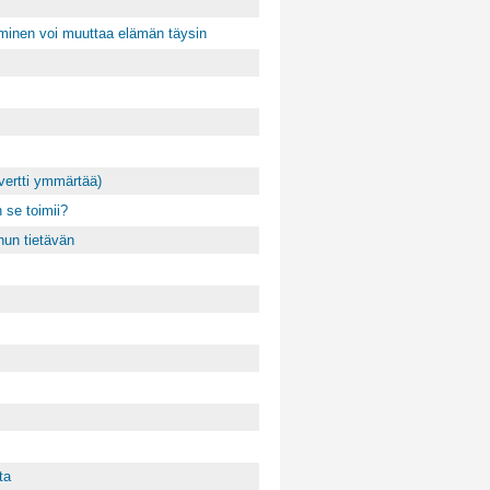
minen voi muuttaa elämän täysin
overtti ymmärtää)
 se toimii?
nun tietävän
ta