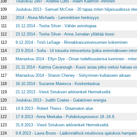
108
Toukokuu 1997 - Andrew Lutts - Adam Kadmon -ihminen
109
Joulukuu 2013 - Samuel McCree - 20 tapaa miten hiljaisuudessa ole
110
2014 - Aluna Michaels - Lemmikkien henkisyys
111
15.12.2014 - Tosha Silver - Vähän astrologiaa
112
23.12.2014 - Tosha Silver - Anna Jumalan yllättää itsesi
113
9.12.2014 - Trish LeSage - Rinnakkaisuniversumien kokeminen
114
23.9.2014 - Sofia - 14 totuutta introvertista (jotka enimmäkseen intr
115
Marraskuu 2014 - Ellyn Dye - Oman todellisuutensa luominen - miten
116
21.11.2014 - Katrina Cavanough - Kuusi asiaa jotka sielusi haluaa si
117
Marraskuu 2014 - Sharon Cheney - Siirtyminen kultaiseen aikaan
118
16.10.2014 - Suzanne Maresca - Koskenlaskua
119
21.12.2013 - Viesti Siriuksen arkkienkeli Hermekseltä
120
Joulukuu 2013 - Judith Coates - Galaktinen energia
121
14.9.2013 - Robert Theiss - Draamaton alue
122
17.9.2013 - Anna Merkaba - Puhdistusprosessi 18.-24.9.
123
31.8.2013 - Viesti Siriuksen arkkienkeli Hermekseltä
124
9.8.2013 - Laura Bruno - Lääkinnällisiä intuitiivisia ajatuksia hampais