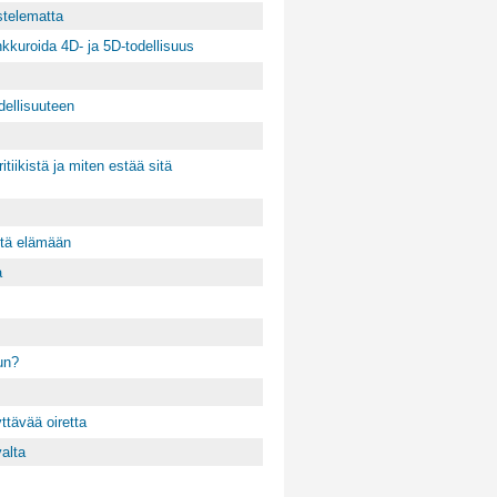
stelematta
kkuroida 4D- ja 5D-todellisuus
dellisuuteen
tiikistä ja miten estää sitä
yttä elämään
a
un?
tävää oiretta
alta