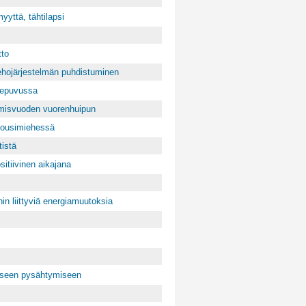
yyttä, tähtilapsi
tto
ehojärjestelmän puhdistuminen
alepuvussa
amisvuoden vuorenhuipun
Jousimiehessä
tistä
sitiivinen aikajana
hin liittyviä energiamuutoksia
liseen pysähtymiseen