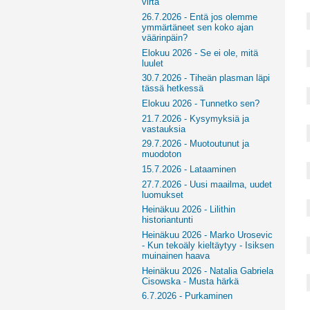
virta
26.7.2026 - Entä jos olemme
ymmärtäneet sen koko ajan
väärinpäin?
Elokuu 2026 - Se ei ole, mitä
luulet
30.7.2026 - Tiheän plasman läpi
tässä hetkessä
Elokuu 2026 - Tunnetko sen?
21.7.2026 - Kysymyksiä ja
vastauksia
29.7.2026 - Muotoutunut ja
muodoton
15.7.2026 - Lataaminen
27.7.2026 - Uusi maailma, uudet
luomukset
Heinäkuu 2026 - Lilithin
historiantunti
Heinäkuu 2026 - Marko Urosevic
- Kun tekoäly kieltäytyy - Isiksen
muinainen haava
Heinäkuu 2026 - Natalia Gabriela
Cisowska - Musta härkä
6.7.2026 - Purkaminen