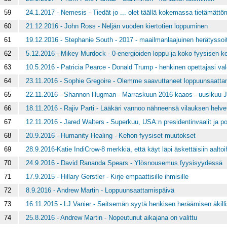
59
24.1.2017 - Nemesis - Tiedät jo ... olet täällä kokemassa tietämättöm
60
21.12.2016 - John Ross - Neljän vuoden kiertotien loppuminen
61
19.12.2016 - Stephanie South - 2017 - maailmanlaajuinen herätyssoi
62
5.12.2016 - Mikey Murdock - 0-energioiden loppu ja koko fyysisen k
63
10.5.2016 - Patricia Pearce - Donald Trump - henkinen opettajasi v
64
23.11.2016 - Sophie Gregoire - Olemme saavuttaneet loppuunsaatt
65
22.11.2016 - Shannon Hugman - Marraskuun 2016 kaaos - uusikuu 
66
18.11.2016 - Rajiv Parti - Lääkäri vannoo nähneensä vilauksen helve
67
12.11.2016 - Jared Walters - Superkuu, USA:n presidentinvaalit ja po
68
20.9.2016 - Humanity Healing - Kehon fyysiset muutokset
69
28.9.2016-Katie IndiCrow-8 merkkiä, että käyt läpi äskettäisiin aaltoi
70
24.9.2016 - David Rananda Spears - Ylösnousemus fyysisyydessä
71
17.9.2015 - Hillary Gerstler - Kirje empaattisille ihmisille
72
8.9.2016 - Andrew Martin - Loppuunsaattamispäivä
73
16.11.2015 - LJ Vanier - Seitsemän syytä henkisen heräämisen äkil
74
25.8.2016 - Andrew Martin - Nopeutunut aikajana on valittu