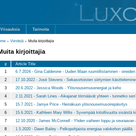
Viisauksia
Tarinoita
ome
Viestejä
Muita kirjoittajia
Muita kirjoittajia
Article Title
#
1
6.7.2024 - Gina Calderone - Uuden Maan ruumiillistaminen - oireid
2
17.10.2022 - José Stevens - Sekasortoisten siirtymien käsittelemine
3
20.6.2022 - Jessica Woods - Ylösnousemusenergiat ja keho
4
2.11.2021 - Sarah Lines - Aikajanat törmäävät yhteen - tunnetko sen
5
15.7.2021 - Jamye Price - Heinäkuun ylösnousemusoirepäivitys
6
15.6.2021 - Kathleen Mary Willis - Syvempää kiitollisuutta sisäistä k
7
12.10.2020 - James McConnell - Yhden vaiheen loppu ja seuraavan 
8
1.5.2020 - Dawn Bailey - Pelkopohjaista energiaa valokehon päällä