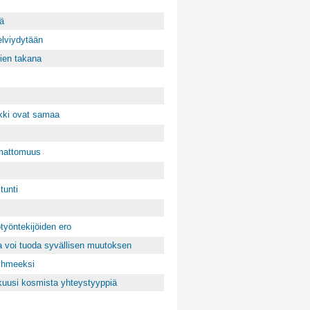
ä
elviydytään
ien takana
ikki ovat samaa
emattomuus
tunti
työntekijöiden ero
ka voi tuoda syvällisen muutoksen
 ihmeeksi
kuusi kosmista yhteystyyppiä