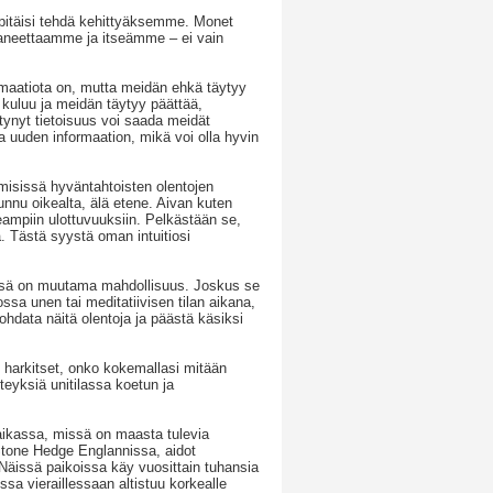
 pitäisi tehdä kehittyäksemme. Monet
planeettaamme ja itseämme – ei vain
ormaatiota on, mutta meidän ehkä täytyy
uluu ja meidän täytyy päättää,
ynyt tietoisuus voi saada meidät
 uuden informaation, mikä voi olla hyvin
emisissä hyväntahtoisten olentojen
unnu oikealta, älä etene. Aivan kuten
ampiin ulottuvuuksiin. Pelkästään se,
ä. Tästä syystä oman intuitiosi
tässä on muutama mahdollisuus. Joskus se
sa unen tai meditatiivisen tilan aikana,
data näitä olentoja ja päästä käsiksi
in harkitset, onko kokemallasi mitään
hteyksiä unitilassa koetun ja
aikassa, missä on maasta tulevia
Stone Hedge Englannissa, aidot
Näissä paikoissa käy vuosittain tuhansia
ssa vieraillessaan altistuu korkealle