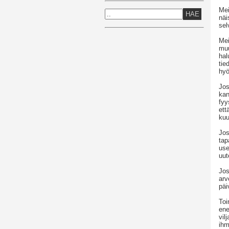
Mei
HAE
näi
se
Mei
muu
hal
tie
hyö
Jos
kan
fyy
ett
kuu
Jos
tap
use
uut
Jos
arv
päi
Toi
ene
vil
ihm