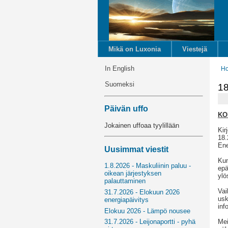
Mikä on Luxonia
Viestejä
In English
H
Suomeksi
18
Päivän uffo
KO
Jokainen uffoaa tyylillään
Kir
18.
Ene
Uusimmat viestit
Kun
1.8.2026 - Maskuliinin paluu -
epä
oikean järjestyksen
ylö
palauttaminen
Vai
31.7.2026 - Elokuun 2026
usk
energiapäivitys
inf
Elokuu 2026 - Lämpö nousee
Mei
31.7.2026 - Leijonaportti - pyhä