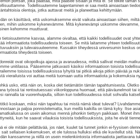
erhon portsari, joka päättää, mitä pääsee sisään ja mitä ei. Se tekee tämän sä
ellisuuttamme. Todellisuutemme laajentaminen ei saa meitä ainoastaan tie
äntahtoisia olentoja, jotka auttavat meitä ja planeettaa kehittymään.
dän on käsittävä, että uskomuksemme eivät vaikuta ainoastaan siihen, mil
hen, mihin uskomme kykenevämme. Mitä kykenevämpi uskomme olevamme, s
sinen kehomme muuttuvat.
 tietoisuutemme kasvaa, alamme oivaltaa, että kaikki todellisuudet ovat yhte
rtää informaatiota todellisuudesta toiseen. Se mitä laitamme yhteen todellisuute
ttuvuuksiin ja tulevaisuuteemme. Kussakin tiheydessä universumin keskus on 
ormaatiota tiheydestä toiseen.
onreiät ovat oikopolkuja ajassa ja avaruudessa, mitkä sallivat meidän matku
mme unitilassa. Pääsemme jatkuvasti käsiksi informaatioon toisista todellis
railemme toisissa todellisuuksissa lyhyitä tai pitkiä aikoja pitkin päivää ja
stä vierailuista voi auttaa meitä tuomaan uutta informaatiota ja kokemuksia 
ehkä usko, että näin on, koska olet tietämätön tämän tapahtumisesta. Oletko
ana työssä tai rentoutuessasi viikonloppuna huomaat, että päiväunelmoit tai i
esi rannalla tai vuorenhuipulla, silloin kun todellisuudessa istuit sohvalla katsel
titkö koskaan, miksi näin tapahtuu tai mistä nämä ideat tulevat? Livahdamme u
nnostaan ja paljoa ponnistelematta, kun meillä kaikilla on tämä kyky. Itse asi
amatkailussa on usein aikomus mennä johonkin tiettyyn paikkaan. Monet ihmis
ättyneitä, kun he saavat vilauksia toisista todellisuuksista, joita he eivät tien
nä ei ole mitään pelättävää, jos näet, kuulet tai tunnet jonkin ei-fyysisen olenn
 sait sellaisen kokemuksen, et ole tulossa hulluksi etkä ole kuvitellut sitä
dän kanssamme ja niillä on usein mielenkiintoista informaatiota jaettavana t