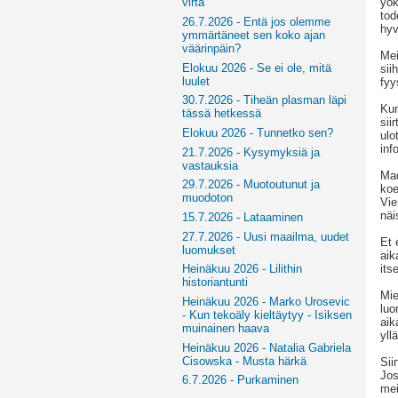
yök
virta
tod
26.7.2026 - Entä jos olemme
hyv
ymmärtäneet sen koko ajan
väärinpäin?
Mei
Elokuu 2026 - Se ei ole, mitä
sii
luulet
fyy
30.7.2026 - Tiheän plasman läpi
Kun
tässä hetkessä
sii
Elokuu 2026 - Tunnetko sen?
ulo
inf
21.7.2026 - Kysymyksiä ja
vastauksia
Mad
29.7.2026 - Muotoutunut ja
koe
muodoton
Vie
näi
15.7.2026 - Lataaminen
27.7.2026 - Uusi maailma, uudet
Et 
luomukset
aik
its
Heinäkuu 2026 - Lilithin
historiantunti
Mie
Heinäkuu 2026 - Marko Urosevic
luo
- Kun tekoäly kieltäytyy - Isiksen
aik
muinainen haava
yll
Heinäkuu 2026 - Natalia Gabriela
Cisowska - Musta härkä
Sii
Jos
6.7.2026 - Purkaminen
mei