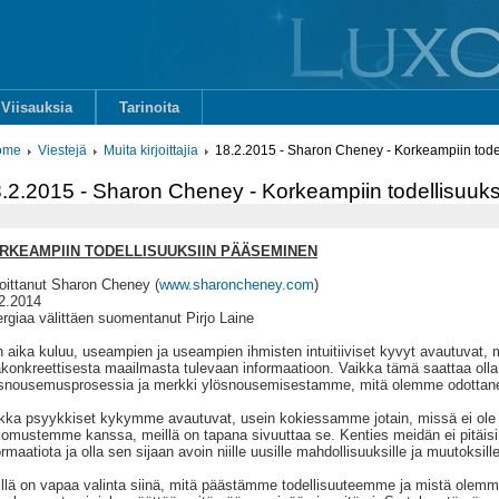
Viisauksia
Tarinoita
ome
Viestejä
Muita kirjoittajia
18.2.2015 - Sharon Cheney - Korkeampiin tode
.2.2015 - Sharon Cheney - Korkeampiin todellisuuk
RKEAMPIIN TODELLISUUKSIIN PÄÄSEMINEN
joittanut Sharon Cheney (
www.sharoncheney.com
)
2.2014
rgiaa välittäen suomentanut Pirjo Laine
 aika kuluu, useampien ja useampien ihmisten intuitiiviset kyvyt avautuvat, m
konkreettisesta maailmasta tulevaan informaatioon. Vaikka tämä saattaa olla 
snousemusprosessia ja merkki ylösnousemisestamme, mitä olemme odottane
kka psyykkiset kykymme avautuvat, usein kokiessamme jotain, missä ei ole to
omustemme kanssa, meillä on tapana sivuuttaa se. Kenties meidän ei pitäisi 
ormaatiota ja olla sen sijaan avoin niille uusille mahdollisuuksille ja muutoksi
llä on vapaa valinta siinä, mitä päästämme todellisuuteemme ja mistä olemm