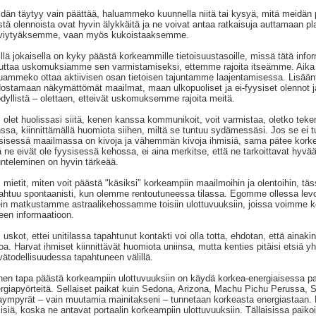
dän täytyy vain päättää, haluammeko kuunnella niitä tai kysyä, mitä meidän
stä olennoista ovat hyvin älykkäitä ja ne voivat antaa ratkaisuja auttamaan 
lviytyäksemme, vaan myös kukoistaaksemme.
llä jokaisella on kyky päästä korkeammille tietoisuustasoille, missä tätä inf
ttaa uskomuksiamme sen varmistamiseksi, ettemme rajoita itseämme. Aika k
uammeko ottaa aktiivisen osan tietoisen tajuntamme laajentamisessa. Lisäänt
dostamaan näkymättömät maailmat, maan ulkopuoliset ja ei-fyysiset olennot ja
dyllistä – olettaen, etteivät uskomuksemme rajoita meitä.
 olet huolissasi siitä, kenen kanssa kommunikoit, voit varmistaa, oletko tek
ssa, kiinnittämällä huomiota siihen, miltä se tuntuu sydämessäsi. Jos se ei t
sisessä maailmassa on kivoja ja vähemmän kivoja ihmisiä, sama pätee korke
ä ne eivät ole fyysisessä kehossa, ei aina merkitse, että ne tarkoittavat hyvä
nteleminen on hyvin tärkeää.
 mietit, miten voit päästä "käsiksi" korkeampiin maailmoihin ja olentoihin, 
ahtuu spontaanisti, kun olemme rentoutuneessa tilassa. Egomme ollessa levos
in matkustamme astraalikehossamme toisiin ulottuvuuksiin, joissa voimme koh
een informaatioon.
 uskot, ettei unitilassa tapahtunut kontakti voi olla totta, ehdotan, että ainak
oa. Harvat ihmiset kiinnittävät huomiota uniinsa, mutta kenties pitäisi etsiä y
vätodellisuudessa tapahtuneen välillä.
nen tapa päästä korkeampiin ulottuvuuksiin on käydä korkea-energiaisessa p
rgiapyörteitä. Sellaiset paikat kuin Sedona, Arizona, Machu Pichu Perussa, 
jaympyrät – vain muutamia mainitakseni – tunnetaan korkeasta energiastaan. 
isiä, koska ne antavat portaalin korkeampiin ulottuvuuksiin. Tällaisissa paikoi