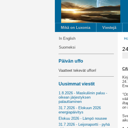
Mikä on Luxonia
Viestejä
In English
H
Suomeksi
24
Päivän uffo
CA
Vaatteet tekevät uffon!
Kir
24.
Uusimmat viestit
Ene
1.8.2026 - Maskuliinin paluu -
"Ot
oikean järjestyksen
vää
palauttaminen
ilt
on t
31.7.2026 - Elokuun 2026
energiapäivitys
Sve
Elokuu 2026 - Lämpö nousee
aik
31.7.2026 - Leijonaportti - pyhä