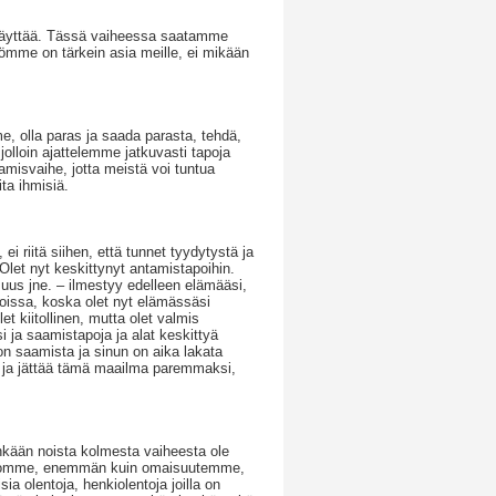
äyttää. Tässä vaiheessa saatamme
kömme on tärkein asia meille, ei mikään
olla paras ja saada parasta, tehdä,
 jolloin ajattelemme jatkuvasti tapoja
amisvaihe, jotta meistä voi tuntua
a ihmisiä.
i riitä siihen, että tunnet tyydytystä ja
 Olet nyt keskittynyt antamistapoihin.
suus jne. – ilmestyy edelleen elämääsi,
ioissa, koska olet nyt elämässäsi
et kiitollinen, mutta olet valmis
i ja saamistapoja ja alat keskittyä
n saamista ja sinun on aika lakata
ia ja jättää tämä maailma paremmaksi,
nkään noista kolmesta vaiheesta ole
ehomme, enemmän kuin omaisuutemme,
olentoja, henkiolentoja joilla on