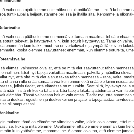
Atleettivaihe
sä vaiheessa ajattelemme enimmäkseen ulkonäköämme – miltä kehomme n
soa tuntikaupalla heijastustamme peilissä ja ihailla sitä. Kehomme ja ulkonä
u.
Soturivaihe
sä vaiheessa päähuolemme on mennä voittamaan maailma, tehdä parhaamme, 
ä soturit tekevät, ja käyttäytyä niin, kuin soturit käyttäytyvät. Tämä on vaihe,
da enemmän kuin kaikki muut, se on vertailuvaihe ja ympärillä olevien kukist
emmalta, koska olemme saavuttaneet enemmän, kun olemme sotureita, urheit
Toteamisvaihe
sä elämäsi vaiheessa oivallat, että se mitä olet saavuttanut tähän mennessä, e
t onnellinen. Etsit nyt tapoja vaikuttaa maailmaan, palvella ympärilläsi olevia.
allat nyt, että sitä mitä olet ajanut takaa tähän mennessä – raha, valta, omai
ta et anna niille enää samaa arvoa kuin ennen etkä enää ole kiinni noissa as
heessa, jolloin tiedät, että elämässä on muutakin. Saat niitä, hyväksyt ne ja ol
stämään niistä irti koska tahansa. Etsi tapoja lakata ajattelemasta vain itseäs
veluelämään. Tässä vaiheessa haluat vain antaa. Tiedät nyt, että antaminen o
masta itsekäs, egoistinen ja itsekeskeinen ja ajatella tapoja auttaa tarvitsev
n se oli saapuessasi.
Henkivaihe
gin mukaan tämä on elämämme viimeinen vaihe, jolloin oivallamme, ettei mi
easti se, kuka ja mitä olemme. Oivallamme, että olemme enemmän kuin k
mmän kuin ystävämme, maamme jne. Alamme oivaltaa, että olemme jumalaisia 