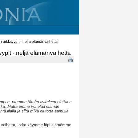
n arkkityypit - neljä elämänvaihetta
yypit - neljä elämänvaihetta
empaa, otamme tämän askeleen olettaen
akka. Mutta emme voi elää elämän
 illalla ja siitä mikä oli totta aamulla,
jä vaihetta, jotka käymme läpi elämämme