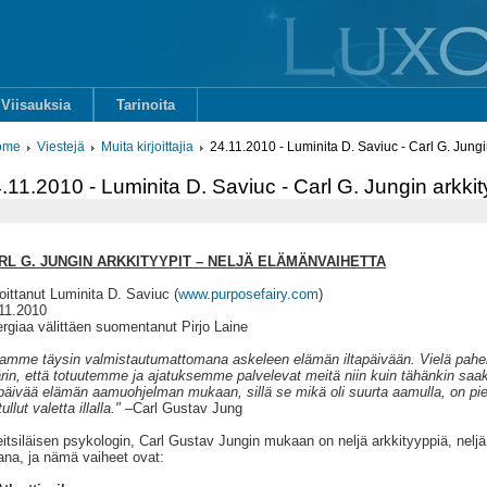
Viisauksia
Tarinoita
ome
Viestejä
Muita kirjoittajia
24.11.2010 - Luminita D. Saviuc - Carl G. Jungi
.11.2010 - Luminita D. Saviuc - Carl G. Jungin arkkit
RL G. JUNGIN ARKKITYYPIT – NELJÄ ELÄMÄNVAIHETTA
joittanut Luminita D. Saviuc (
www.purposefairy.com
)
11.2010
rgiaa välittäen suomentanut Pirjo Laine
amme täysin valmistautumattomana askeleen elämän iltapäivään. Vielä pah
rin, että totuutemme ja ajatuksemme palvelevat meitä niin kuin tähänkin sa
apäivää elämän aamuohjelman mukaan, sillä se mikä oli suurta aamulla, on pientä
ullut valetta illalla."
–Carl Gustav Jung
itsiläisen psykologin, Carl Gustav Jungin mukaan on neljä arkkityyppiä, nel
ana, ja nämä vaiheet ovat: