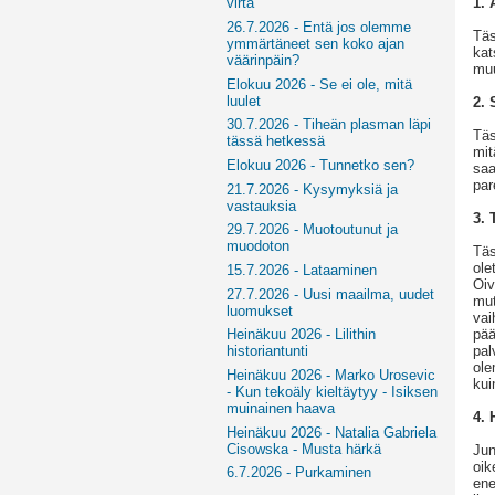
1. 
virta
26.7.2026 - Entä jos olemme
Täs
ymmärtäneet sen koko ajan
kat
väärinpäin?
mu
Elokuu 2026 - Se ei ole, mitä
luulet
2. 
30.7.2026 - Tiheän plasman läpi
Täs
tässä hetkessä
mit
Elokuu 2026 - Tunnetko sen?
saa
par
21.7.2026 - Kysymyksiä ja
vastauksia
3. 
29.7.2026 - Muotoutunut ja
muodoton
Täs
ole
15.7.2026 - Lataaminen
Oiv
27.7.2026 - Uusi maailma, uudet
mut
luomukset
vai
pää
Heinäkuu 2026 - Lilithin
pal
historiantunti
ole
Heinäkuu 2026 - Marko Urosevic
kui
- Kun tekoäly kieltäytyy - Isiksen
muinainen haava
4. 
Heinäkuu 2026 - Natalia Gabriela
Cisowska - Musta härkä
Jun
oik
6.7.2026 - Purkaminen
ene