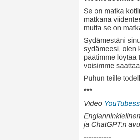
Se on matka kotii
matkana viidentee
mutta se on matka
Sydämestäni sinu
sydämeesi, olen kii
päätimme löytää 
voisimme saattaa
Puhun teille todel
***
Video
YouTubes
Englanninkielinen
ja ChatGPT:n avul
-----------