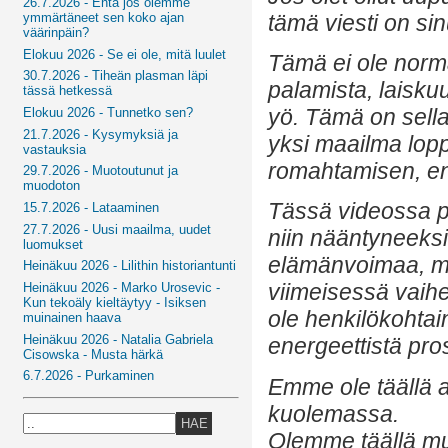
26.7.2026 - Entä jos olemme
tämä viesti on sin
ymmärtäneet sen koko ajan
väärinpäin?
Elokuu 2026 - Se ei ole, mitä luulet
Tämä ei ole norm
30.7.2026 - Tiheän plasman läpi
palamista, laisku
tässä hetkessä
yö. Tämä on sella
Elokuu 2026 - Tunnetko sen?
21.7.2026 - Kysymyksiä ja
yksi maailma lopp
vastauksia
romahtamisen, enn
29.7.2026 - Muotoutunut ja
muodoton
Tässä videossa pu
15.7.2026 - Lataaminen
27.7.2026 - Uusi maailma, uudet
niin nääntyneeksi 
luomukset
elämänvoimaa, m
Heinäkuu 2026 - Lilithin historiantunti
viimeisessä vaihe
Heinäkuu 2026 - Marko Urosevic -
Kun tekoäly kieltäytyy - Isiksen
ole henkilökohta
muinainen haava
Heinäkuu 2026 - Natalia Gabriela
energeettistä pro
Cisowska - Musta härkä
6.7.2026 - Purkaminen
Emme ole täällä a
kuolemassa.
HAE
Olemme täällä mu