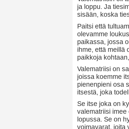
ja loppu. Ja ties
sisään, koska ti
Paitsi että tultu
olevamme loukus
paikassa, jossa oli
ihme, että meillä 
paikkoja kohtaan
Valematriisi on sa
joissa koemme it
pienenpieni osa s
itsestä, joka tode
Se itse joka on ky
valematriisi imee 
lopussa. Se on hyv
voimavarat, joita