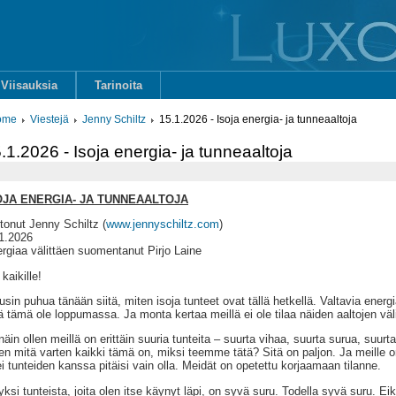
Viisauksia
Tarinoita
ome
Viestejä
Jenny Schiltz
15.1.2026 - Isoja energia- ja tunneaaltoja
.1.2026 - Isoja energia- ja tunneaaltoja
OJA ENERGIA- JA TUNNEAALTOJA
tonut Jenny Schiltz (
www.jennyschiltz.com
)
1.2026
rgiaa välittäen suomentanut Pirjo Laine
 kaikille!
usin puhua tänään siitä, miten isoja tunteet ovat tällä hetkellä. Valtavia energi
ä tämä ole loppumassa. Ja monta kertaa meillä ei ole tilaa näiden aaltojen väli
näin ollen meillä on erittäin suuria tunteita – suurta vihaa, suurta surua, suu
en mitä varten kaikki tämä on, miksi teemme tätä? Sitä on paljon. Ja meille 
ei tunteiden kanssa pitäisi vain olla. Meidät on opetettu korjaamaan tilanne.
yksi tunteista, joita olen itse käynyt läpi, on syvä suru. Todella syvä suru. Ei