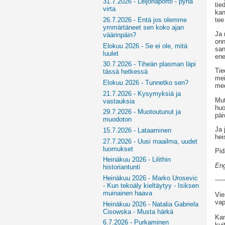
31.7.2026 - Leijonaportti - pyhä
tie
virta
kan
tee
26.7.2026 - Entä jos olemme
ymmärtäneet sen koko ajan
Ja 
väärinpäin?
onn
Elokuu 2026 - Se ei ole, mitä
san
luulet
en
30.7.2026 - Tiheän plasman läpi
Tie
tässä hetkessä
mei
Elokuu 2026 - Tunnetko sen?
med
21.7.2026 - Kysymyksiä ja
Mut
vastauksia
huo
29.7.2026 - Muotoutunut ja
päi
muodoton
Ja 
15.7.2026 - Lataaminen
hei
27.7.2026 - Uusi maailma, uudet
luomukset
Pid
Heinäkuu 2026 - Lilithin
Eng
historiantunti
Heinäkuu 2026 - Marko Urosevic
-----
- Kun tekoäly kieltäytyy - Isiksen
muinainen haava
Vie
vap
Heinäkuu 2026 - Natalia Gabriela
Cisowska - Musta härkä
Kan
6.7.2026 - Purkaminen
kui