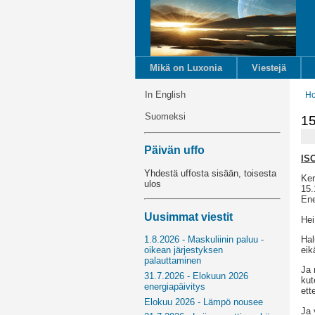
Mikä on Luxonia
Viestejä
In English
H
Suomeksi
15
Päivän uffo
IS
Yhdestä uffosta sisään, toisesta
Ker
ulos
15.
Ene
Uusimmat viestit
Hei
Hal
1.8.2026 - Maskuliinin paluu -
eik
oikean järjestyksen
palauttaminen
Ja 
31.7.2026 - Elokuun 2026
kut
energiapäivitys
ett
Elokuu 2026 - Lämpö nousee
Ja 