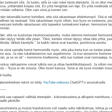
dän tuntevani sitä. Ja luulen, että se vain tulee tästä elämästä. Ja on ollut mie
ssa, yrittämättä korjata sitä. En yritä hengittää sen läpi. En yritä meditoida sit
 mitään sellaista. Olen vain siinä ja tunnen sen.
näin tekemällä kerron keholleni, että sitä rakastetaan ehdottomasti. Sitä ei raka
ellinen tai neutraali. Sitä rakastetaan myös silloin, kun kyse on tunteesta, j
oessani keholle rakastavani sitä tarpeeksi tunteakseni kaiken, hermostoni la
emmän.
dän, että se kuulostaa intuitionvastaiselta, mutta olemme kertoneet hermostol
dän täytyy tehdä sille jotain. ”Okei, kenties minun täytyy ottaa tätä yrttiä, ju
itoida, lähteä kävelylle.” Ja kaikki nämä ovat kauniita, positiivisia asioita.
ta siinä samalla kerrot hermostolle myös, että joka kerta kun se tuntee jotain 
no asia. Ja näin tukahdutamme nuo aspektimme. Ja kun annamme itsemme ol
vän, ja se on ok” – kerromme itsellemme, että nuo tunteet ovat normaaleja, luon
joskus rakkaamme voivat tulkita sen ja ottaa henkilökohtaisesti. Ja silloin mei
stä – ”Kyse ei ole sinusta. Olen itseni kanssa. Siinä ei ole kyse mistään muus
ä huolta.
lanninkielinen teksti on tehty
YouTube-videosta
ChatGPT:n avustuksella.
------
stiä saa vapaasti välittää eteenpäin - kokonaisuutena ja alkuperä mainittuna,
aalle jakelulle.
avoinneista ja muista kirjoituksista voit saada uutta näkökulmaa, lohtua ja va
tenkin oman elämäsi ja oman totuutesi paras asiantuntija. Vie kaikki informaat