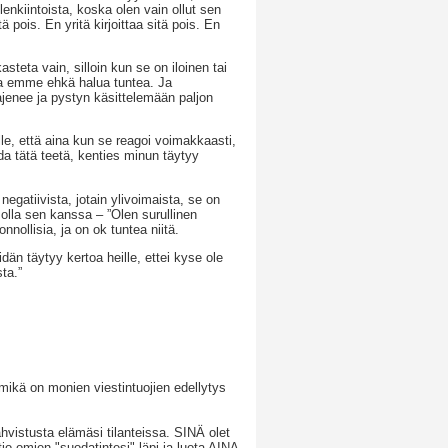
lenkiintoista, koska olen vain ollut sen
ä pois. En yritä kirjoittaa sitä pois. En
steta vain, silloin kun se on iloinen tai
ota emme ehkä halua tuntea. Ja
ajenee ja pystyn käsittelemään paljon
le, että aina kun se reagoi voimakkaasti,
oda tätä teetä, kenties minun täytyy
negatiivista, jotain ylivoimaista, se on
la sen kanssa – ”Olen surullinen
nollisia, ja on ok tuntea niitä.
dän täytyy kertoa heille, ettei kyse ole
ta.”
 mikä on monien viestintuojien edellytys
hvistusta elämäsi tilanteissa. SINÄ olet
io omien "suodatintesi" läpi ja luota AINA