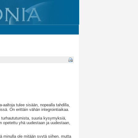
a-aaltoja tulee sisään, nopealla tahdilla,
ssä. On erittäin vähän integrointiaikaa.
rta turhaututumista, suuria kysymyksiä,
on opetettu yhä uudestaan ja uudestaan,
kä minulla ole mitään syytä siihen, mutta