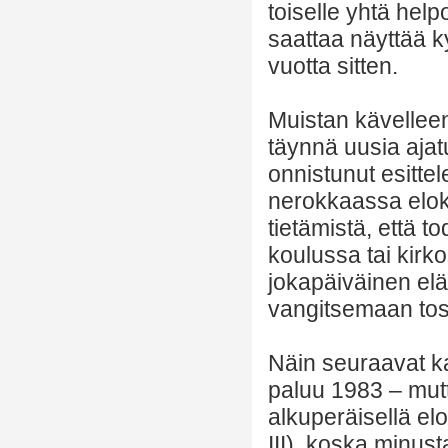
toiselle yhtä help
saattaa näyttää ky
vuotta sitten.
Muistan kävelleen
täynnä uusia ajatu
onnistunut esitte
nerokkaassa elok
tietämistä, että 
koulussa tai kirk
jokapäiväinen elä
vangitsemaan to
Näin seuraavat k
paluu 1983 – mutta
alkuperäisellä elo
III), koska minusta