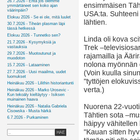
26.7.2026 - Entä jos olemme
ensimmäisen Tähti
ymmärtäneet sen koko ajan
väärinpäin?
USA:ta. Suhteeni 
Elokuu 2026 - Se ei ole, mitä luulet
lähtien.
30.7.2026 - Tiheän plasman läpi
tässä hetkessä
Elokuu 2026 - Tunnetko sen?
Linda oli kova sc
21.7.2026 - Kysymyksiä ja
Trek –televisiosa
vastauksia
29.7.2026 - Muotoutunut ja
rajamailla ja Äärir
muodoton
nolona myönnän o
15.7.2026 - Lataaminen
(Voin kuulla sinu
27.7.2026 - Uusi maailma, uudet
luomukset
"tyttöjen elokuvi
Heinäkuu 2026 - Lilithin historiantunti
verta.)
Heinäkuu 2026 - Marko Urosevic -
Kun tekoäly kieltäytyy - Isiksen
muinainen haava
Nuorena 22-vuotia
Heinäkuu 2026 - Natalia Gabriela
Cisowska - Musta härkä
Tähtien sota –musi
6.7.2026 - Purkaminen
häipyy vähitellen
"Kauan sitten hyv
HAE