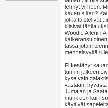
tämän piti olla sc
tehnyt virheen. M
kauan sitten? Kaua
jotka taistelivat
kiisivät tähtialu
Woodie Allenin A
katkeransuloinen 
tässä jotain teenn
menneisyyttä tul
Ei kestänyt kaua
tunnin jälkeen oiva
kyse vain galaktis
vastaan, hyvästä 
Jumalan ja Saatan
munkkien kuin sotu
käyttivät sapeleit