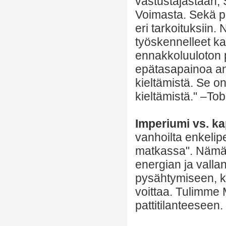
vastustajastaan,
Voimasta. Sekä p
eri tarkoituksiin
työskennelleet k
ennakkoluuloton p
epätasapainoa an
kieltämistä. Se o
kieltämistä." –Tob
Imperiumi vs. ka
vanhoilta enkelip
matkassa". Nämä s
energian ja valla
pysähtymiseen, k
voittaa. Tulimme
pattitilanteeseen.