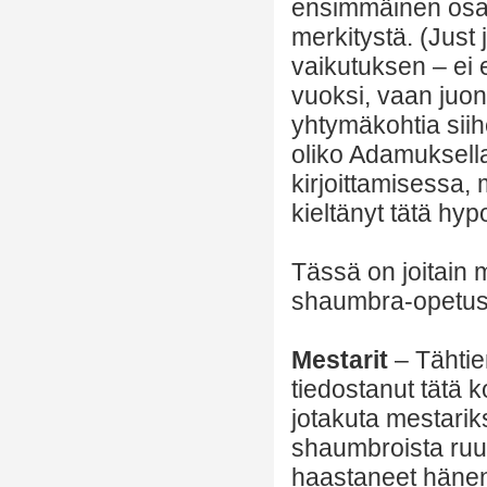
ensimmäinen osa j
merkitystä. (Just
vaikutuksen – ei 
vuoksi, vaan juon
yhtymäkohtia siih
oliko Adamuksell
kirjoittamisessa, 
kieltänyt tätä hyp
Tässä on joitain 
shaumbra-opetuste
Mestarit
– Tähtien
tiedostanut tätä 
jotakuta mestariks
shaumbroista ruum
haastaneet hänen