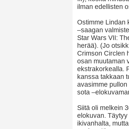
ilman edellisten 
Ostimme Lindan k
–saagan valmiste
Star Wars VII: Th
herää). (Jo otsi
Crimson Circlen
osan muutaman vii
ekstrakorkealla. 
kanssa takkaan t
avasimme pullon 
sota –elokuvamar
Siitä oli melkein 
elokuvan. Täytyy 
ikivanhalta, mutta