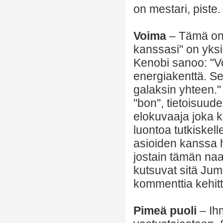
on mestari, piste.
Voima
– Tämä on 
kanssasi" on yksi
Kenobi sanoo: "V
energiakenttä. Se
galaksin yhteen."
"bon", tietoisuu
elokuvaaja joka ke
luontoa tutkiskel
asioiden kanssa he
jostain tämän n
kutsuvat sitä Juma
kommenttia kehitt
Pimeä puoli
– Ih