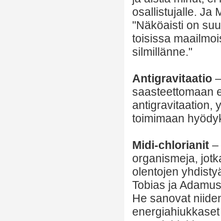
osallistujalle. J
"Näköaisti on suu
toisissa maailmois
silmillänne."
Antigravitaatio
–
saasteettomaan e
antigravitaation
toimimaan hyöd
Midi-chlorianit
–
organismeja, jotk
olentojen yhdisty
Tobias ja Adamus
He sanovat niide
energiahiukkaset