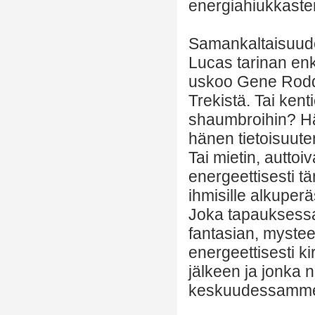
energiahiukkasten
Samankaltaisuudet
Lucas tarinan enk
uskoo Gene Rodd
Trekistä. Tai ken
shaumbroihin? Hä
hänen tietoisuut
Tai mietin, autt
energeettisesti t
ihmisille alkuper
Joka tapauksessa
fantasian, myste
energeettisesti k
jälkeen ja jonka n
keskuudessamme