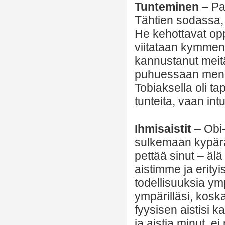
Tunteminen
– Pa
Tähtien sodassa, 
He kehottavat opp
viitataan kymmen
kannustanut meitä
puhuessaan menem
Tobiaksella oli ta
tunteita, vaan intu
Ihmisaistit
– Obi
sulkemaan kypärä
pettää sinut – älä
aistimme ja erity
todellisuuksia ym
ympärilläsi, koska
fyysisen aistisi k
ja aistia minut, 