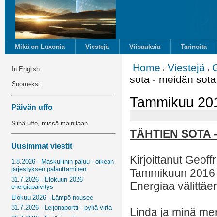
Mikä on Luxonia
Viestejä
Viisauksia
Tarinoita
Home
Viestejä
In English
sota - meidän so
Suomeksi
Tammikuu 201
Päivän uffo
Siinä uffo, missä mainitaan
TÄHTIEN SOTA
Uusimmat viestit
Kirjoittanut Geof
1.8.2026 - Maskuliinin paluu - oikean
järjestyksen palauttaminen
Tammikuun 2016
31.7.2026 - Elokuun 2026
Energiaa välittäe
energiapäivitys
Elokuu 2026 - Lämpö nousee
31.7.2026 - Leijonaportti - pyhä virta
Linda ja minä me