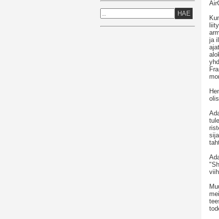
Air
HAE
Kun
lii
arm
ja 
aja
alo
yhd
Fra
mon
Hen
oli
Ada
tul
ris
sij
tah
Ada
"Sh
vii
Muu
mei
tee
tod