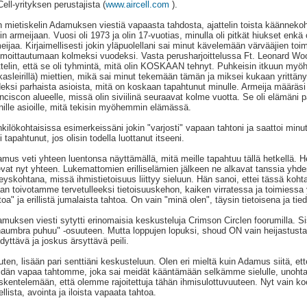
Cell-yrityksen perustajista (
www.aircell.com
).
 mietiskelin Adamuksen viestiä vapaasta tahdosta, ajattelin toista käänneko
tyin armeijaan. Vuosi oli 1973 ja olin 17-vuotias, minulla oli pitkät hiukset enkä
eijaa. Kirjaimellisesti jokin yläpuolellani sai minut kävelemään värvääjien t
ilmoittautumaan kolmeksi vuodeksi. Vasta perusharjoittelussa Ft. Leonard Wo
ttelin, että se oli tyhmintä, mitä olin KOSKAAN tehnyt. Puhkeisin itkuun myöh
kasleirillä) miettien, mikä sai minut tekemään tämän ja miksei kukaan yrittän
eksi parhaista asioista, mitä on koskaan tapahtunut minulle. Armeija määräs
nciscon alueelle, missä olin siviilinä seuraavat kolme vuotta. Se oli elämäni p
ille asioille, mitä tekisin myöhemmin elämässä.
kilökohtaisissa esimerkeissäni jokin "varjosti" vapaan tahtoni ja saattoi min
si tapahtunut, jos olisin todella luottanut itseeni.
mus veti yhteen luentonsa näyttämällä, mitä meille tapahtuu tällä hetkellä. 
evat nyt yhteen. Lukemattomien erilliselämien jälkeen ne alkavat tanssia yh
teyskohtana, missä ihmistietoisuus liittyy sieluun. Hän sanoi, ettei tässä koh
aan toivotamme tervetulleeksi tietoisuuskehon, kaiken virratessa ja toimiess
toa" ja erillistä jumalaista tahtoa. On vain "minä olen", täysin tietoisena ja ti
muksen viesti sytytti erinomaisia keskusteluja Crimson Circlen foorumilla. Sis
aumbra puhuu" -osuuteen. Mutta loppujen lopuksi, shoud ON vain heijastust
hdyttävä ja joskus ärsyttävä peili.
ten, lisään pari senttiäni keskusteluun. Olen eri mieltä kuin Adamus siitä, et
dän vapaa tahtomme, joka sai meidät kääntämään selkämme sielulle, unoht
skentelemään, että olemme rajoitettuja tähän ihmisulottuvuuteen. Nyt vain koe
ellista, avointa ja iloista vapaata tahtoa.