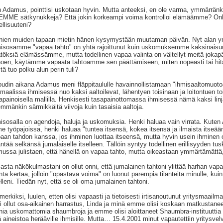
n Adamus, pointtisi uskotaan hyvin. Mutta anteeksi, en ole varma, ymmärränkö
MME sätkynukkeja? Että jokin korkeampi voima kontrolloi elämäämme? Onko k
ellisuuteni?
ien muiden tapaan mietin hänen kysymystään muutaman päivän. Nyt alan y
isosamme "vapaa tahto" on yhtä rajoittunut kuin uskomuksemme kaksinaisuud
töksiä elämässämme, mutta todellinen vapaa valinta on vältellyt meitä jok
oen, käytämme vapaata tahtoamme sen päättämiseen, miten nopeasti tai hi
tä tuo polku alun perin tuli?
udin aikana Adamus meni fläppitaululle havainnollistamaan "ihmisaaltomu
maalissa ihmisessä nuo kaksi aaltoilevat, lähentyen toisinaan ja loitontuen toi
apainoisella mallilla. Henkisesti tasapainottomassa ihmisessä nämä kaksi linjaa
mmänkin särmikkäitä viivoja kuin tasaisia aaltoja.
isosalla on agendoja, haluja ja uskomuksia. Henki haluaa vain virrata. Kute
me työpajoissa, henki haluaa "tuntea itsensä, kokea itsensä ja ilmaista itseää
aan tahdon kanssa, jos ihminen luottaa itseensä, mutta hyvin usein ihminen 
ntää selkänsä jumalaiselle itselleen. Tällöin syntyy todellinen erillisyyden t
ussa julistaen, että hänellä on vapaa tahto, mutta oikeastaan ymmärtämättä,
sta näkökulmastani on ollut onni, että jumalainen tahtoni ylittää harhan vap
ta kertaa, jolloin "opastava voima" on luonut parempia tilanteita minulle, ku
elleni. Tiedän nyt, että se oli oma jumalainen tahtoni.
merkiksi, luulen, etten olisi vapaasti ja tietoisesti irtisanoutunut yritysmaai
si ollut osa-aikainen harrastus, Linda ja minä emme olisi koskaan matkustane
ia uskomattomia shaumbroja ja emme olisi aloittaneet Shaumbra-instituuttia
ä aineistoa herääville ihmisille. Mutta… 15.4.2001 minut vapautettiin yritysvelvo