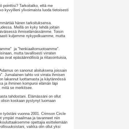
 pointtisi? Tarkoitatko, että me
yvyilleni ylivoimaista luoda tietoisesti
mmärtää hänen tarkoituksensa.
essa. Meillä on kyky tehdä joitain
apäiväisessä ihmiselämässämme. Toisin
taasti kuljemme nykypolkuamme, mutta
otoamme" ja "henkiaaltomuotoamme".
sinaan, mutta tavallisesti virraten
 ovat epäsäännöllisiä ja riitasointuisia,
n Adamus on sanonut aloituksena joissain
n". Jumalainen tahto voi virrata ihmisen
on lakannut luottamasta ja käytännössä
uska ja ihminen kompuroi elämän läpi
 mitä se merkitsee.
aasta tahdostani. Elämässäni on ollut
in olisin koskaan pystynyt luomaan
lman työstäni vuonna 2001. Crimson Circle
et ympäri maailmaa ja tavanneet niin
 kouluttaaksemme opettajia esittelemään
llisuuksistani, vaikka olin ollut yksi