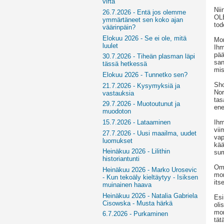
virta
Nii
26.7.2026 - Entä jos olemme
OLE
ymmärtäneet sen koko ajan
tod
väärinpäin?
Elokuu 2026 - Se ei ole, mitä
Mon
luulet
Ihm
pää
30.7.2026 - Tiheän plasman läpi
san
tässä hetkessä
mis
Elokuu 2026 - Tunnetko sen?
Sho
21.7.2026 - Kysymyksiä ja
Nor
vastauksia
tas
29.7.2026 - Muotoutunut ja
ene
muodoton
Ihm
15.7.2026 - Lataaminen
vii
27.7.2026 - Uusi maailma, uudet
vap
luomukset
kää
Heinäkuu 2026 - Lilithin
sum
historiantunti
Oma
Heinäkuu 2026 - Marko Urosevic
mon
- Kun tekoäly kieltäytyy - Isiksen
its
muinainen haava
Heinäkuu 2026 - Natalia Gabriela
Esi
Cisowska - Musta härkä
oli
mon
6.7.2026 - Purkaminen
tät