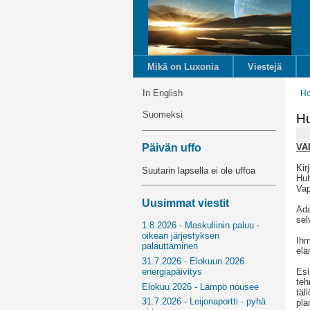
Mikä on Luxonia
Viestejä
In English
H
Suomeksi
Hu
VA
Päivän uffo
Kir
Suutarin lapsella ei ole uffoa
Huh
Vap
Uusimmat viestit
Ada
sel
1.8.2026 - Maskuliinin paluu -
oikean järjestyksen
Ihm
palauttaminen
elä
31.7.2026 - Elokuun 2026
Esi
energiapäivitys
teh
Elokuu 2026 - Lämpö nousee
täl
31.7.2026 - Leijonaportti - pyhä
pla