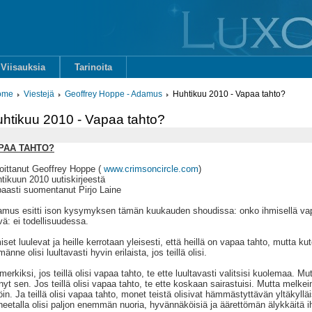
Viisauksia
Tarinoita
ome
Viestejä
Geoffrey Hoppe - Adamus
Huhtikuu 2010 - Vapaa tahto?
htikuu 2010 - Vapaa tahto?
PAA TAHTO?
joittanut Geoffrey Hoppe (
www.crimsoncircle.com
)
tikuun 2010 uutiskirjeestä
aasti suomentanut Pirjo Laine
mus esitti ison kysymyksen tämän kuukauden shoudissa: onko ihmisellä vap
vä: ei todellisuudessa.
iset luulevat ja heille kerrotaan yleisesti, että heillä on vapaa tahto, mutta 
männe olisi luultavasti hyvin erilaista, jos teillä olisi.
merkiksi, jos teillä olisi vapaa tahto, te ette luultavasti valitsisi kuolemaa. 
nyt sen. Jos teillä olisi vapaa tahto, te ette koskaan sairastuisi. Mutta melkei
löin. Ja teillä olisi vapaa tahto, monet teistä olisivat hämmästyttävän yltäkylläi
neetalla olisi paljon enemmän nuoria, hyvännäköisiä ja äärettömän älykkäitä i