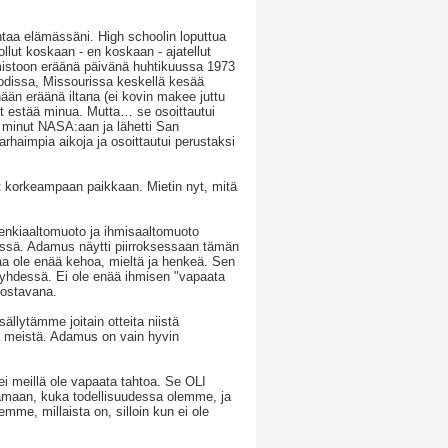
htaa elämässäni. High schoolin loputtua
 ollut koskaan - en koskaan - ajatellut
oimistoon eräänä päivänä huhtikuussa 1973
odissa, Missourissa keskellä kesää
ään eräänä iltana (ei kovin makee juttu
yt estää minua. Mutta… se osoittautui
i minut NASA:aan ja lähetti San
arhaimpia aikoja ja osoittautui perustaksi
ut korkeampaan paikkaan. Mietin nyt, mitä
Henkiaaltomuoto ja ihmisaaltomuoto
dessä. Adamus näytti piirroksessaan tämän
taa ole enää kehoa, mieltä ja henkeä. Sen
a yhdessä. Ei ole enää ihmisen "vapaata
edostavana.
ällytämme joitain otteita niistä
a meistä. Adamus on vain hyvin
tei meillä ole vapaata tahtoa. Se OLI
amaan, kuka todellisuudessa olemme, ja
mme, millaista on, silloin kun ei ole