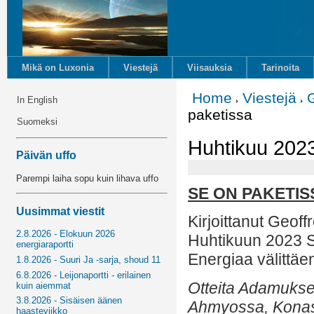
Mikä on Luxonia
Viestejä
Viisauksia
Tarinoita
Home
Viestejä
In English
paketissa
Suomeksi
Huhtikuu 2023
Päivän uffo
Parempi laiha sopu kuin lihava uffo
SE ON PAKETIS
Uusimmat viestit
Kirjoittanut Geof
2.8.2026 - Elokuun 2026
Huhtikuun 2023 
energiaraportti
Energiaa välittäe
1.8.2026 - Suuri Ja -sarja, shoud 11
6.8.2026 - Leijonaportti - erilainen
Otteita Adamukse
kuin aiemmat
3.8.2026 - Sisäisen äänen
Ahmyossa, Konassa
haasteviikko