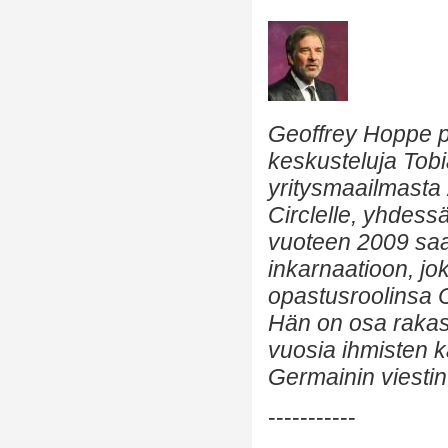
Geoffrey Hoppe p
keskusteluja Tob
yritysmaailmasta
Circlelle, yhdes
vuoteen 2009 saa
inkarnaatioon, jo
opastusroolinsa 
Hän on osa rakast
vuosia ihmisten k
Germainin viestin
-----------