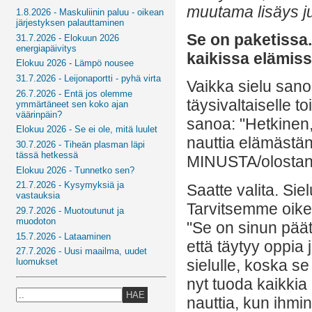
muutama lisäys ju
1.8.2026 - Maskuliinin paluu - oikean
järjestyksen palauttaminen
Se on paketissa.
31.7.2026 - Elokuun 2026
energiapäivitys
kaikissa elämis
Elokuu 2026 - Lämpö nousee
31.7.2026 - Leijonaportti - pyhä virta
Vaikka sielu san
26.7.2026 - Entä jos olemme
täysivaltaiselle 
ymmärtäneet sen koko ajan
väärinpäin?
sanoa: "Hetkinen,
Elokuu 2026 - Se ei ole, mitä luulet
nauttia elämästän
30.7.2026 - Tiheän plasman läpi
tässä hetkessä
MINUSTA/olostani
Elokuu 2026 - Tunnetko sen?
21.7.2026 - Kysymyksiä ja
Saatte valita. Sie
vastauksia
Tarvitsemme oikea
29.7.2026 - Muotoutunut ja
muodoton
"Se on sinun päätö
15.7.2026 - Lataaminen
että täytyy oppia 
27.7.2026 - Uusi maailma, uudet
sielulle, koska se
luomukset
nyt tuoda kaikkia 
HAE
nauttia, kun ihmin