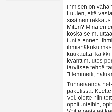
Ihmisen on vähän
Luulen, että vasta
sisäinen rakkaus.
Miten? Minä en ede
koska se muuttaa 
tuntia ennen. Ihmi
ihmisnäkökulmasta.
kuukautta, kaikki
kvanttimuutos per
tarvitsee tehdä t
"Hemmetti, haluan 
Tunnetaanpa hetk
paketissa. Koette 
Voi, olette niin t
oppitunteihin, opi
Voitte päästää kaik