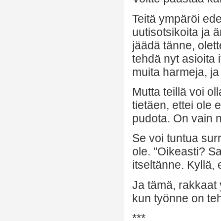
Teitä ympäröi ed
uutisotsikoita ja 
jäädä tänne, olet
tehdä nyt asioita 
muita harmeja, ja
Mutta teillä voi o
tietäen, ettei ole 
pudota. On vain n
Se voi tuntua sur
ole. "Oikeasti? S
itseltänne. Kyllä,
Ja tämä, rakkaat y
kun työnne on teht
***