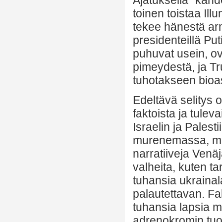
toinen toistaa Il
tekee hänestä arm
presidenteillä Pu
puhuvat usein, o
pimeydestä, ja Tr
tuhotakseen bioas
Edeltävä selitys
faktoista ja tulev
Israelin ja Palest
murenemassa, mutt
narratiiveja Venäj
valheita, kuten ta
tuhansia ukrainala
palautettavan. Fa
tuhansia lapsia mo
adrenokromin tuota