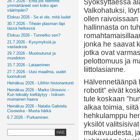
Syöksyttäessä ala
26.7.2026 - Entä jos olemme
ymmärtäneet sen koko ajan
Valkohatuksi, löy
väärinpäin?
Elokuu 2026 - Se ei ole, mitä luulet
ollen raivoissaan
30.7.2026 - Tiheän plasman läpi
hallinnasta on tu
tässä hetkessä
romahtamaisillaan
Elokuu 2026 - Tunnetko sen?
21.7.2026 - Kysymyksiä ja
jonka he saavat k
vastauksia
jotka ovat varmas
29.7.2026 - Muotoutunut ja
muodoton
pelottomuus ja ma
15.7.2026 - Lataaminen
liittolasianne.
27.7.2026 - Uusi maailma, uudet
luomukset
Hälvennetäänpä hu
Heinäkuu 2026 - Lilithin historiantunti
robotit” eivät ko
Heinäkuu 2026 - Marko Urosevic -
Kun tekoäly kieltäytyy - Isiksen
tule koskaan ”hum
muinainen haava
alkaa toimia, sii
Heinäkuu 2026 - Natalia Gabriela
Cisowska - Musta härkä
hehkulamppu herä
6.7.2026 - Purkaminen
yksilöt valitsisi
mukavuudesta, ja 
HAE