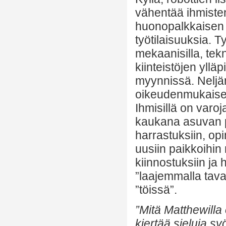
vähentää ihmisten
huonopalkkaisen ty
työtilaisuuksia. T
mekaanisilla, tekn
kiinteistöjen yllä
myynnissä. Neljä
oikeudenmukaisest
Ihmisillä on varoj
kaukana asuvan p
harrastuksiin, op
uusiin paikkoihin
kiinnostuksiin ja h
”laajemmalla tava
”töissä”.
”Mitä Matthewilla 
kiertää sieluja s