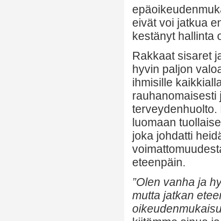
epäoikeudenmukais
eivät voi jatkua
kestänyt hallinta
Rakkaat sisaret j
hyvin paljon valoa.
ihmisille kaikkial
rauhanomaisesti j
terveydenhuolto. 
luomaan tuollais
joka johdatti heid
voimattomuudesta,
eteenpäin.
”Olen vanha ja hyv
mutta jatkan ete
oikeudenmukaisuu