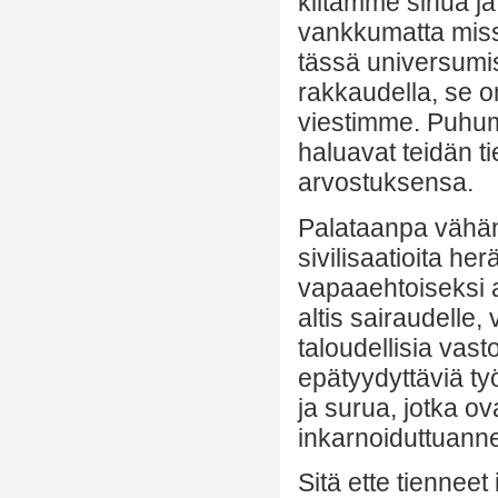
kiitämme sinua ja
vankkumatta miss
tässä universumis
rakkaudella, se 
viestimme. Puhum
haluavat teidän ti
arvostuksensa.
Palataanpa vähän
sivilisaatioita he
vapaaehtoiseksi a
altis sairaudelle, 
taloudellisia vas
epätyydyttäviä t
ja surua, jotka o
inkarnoiduttuanne
Sitä ette tiennee