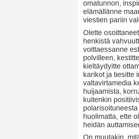
omatunnon, inspira
elämällänne maan p
viestien pariin va
Olette osoittaneet
henkistä vahvuut
voittaessanne est
polvilleen, kesti
kieltäydyitte otta
karikot ja tiesitte
valtavirtamedia ker
huijaamista, kor
kuitenkin positiiv
polarisoituneesta 
huolimatta, ette
heidän auttamise
On muutakin, mitä 