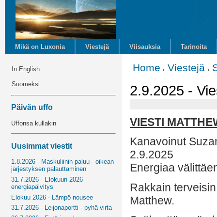
Mikä on Luxonia
Viestejä
Viisauksia
Tarinoita
Home
Viestejä
In English
Suomeksi
2.9.2025 - Vie
Päivän uffo
VIESTI MATTHE
Uffonsa kullakin
Kanavoinut Suza
Uusimmat viestit
2.9.2025
1.8.2026 - Maskuliinin paluu - oikean
Energiaa välittäe
järjestyksen palauttaminen
31.7.2026 - Elokuun 2026
Rakkain terveisin
energiapäivitys
Elokuu 2026 - Lämpö nousee
Matthew.
31.7.2026 - Leijonaportti - pyhä virta