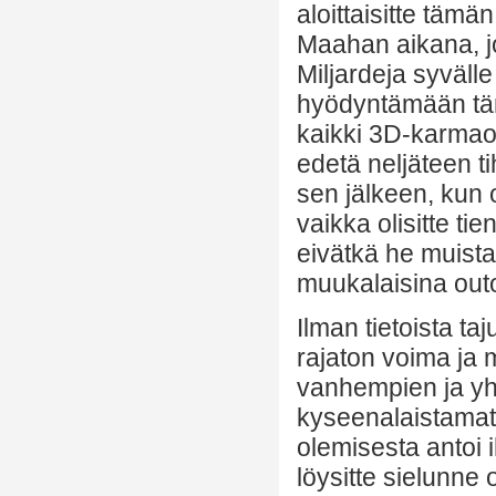
aloittaisitte täm
Maahan aikana, j
Miljardeja syvälle
hyödyntämään täm
kaikki 3D-karmaop
edetä neljäteen t
sen jälkeen, kun o
vaikka olisitte tie
eivätkä he muistais
muukalaisina ou
Ilman tietoista ta
rajaton voima ja m
vanhempien ja yh
kyseenalaistamatta
olemisesta antoi 
löysitte sielunne 