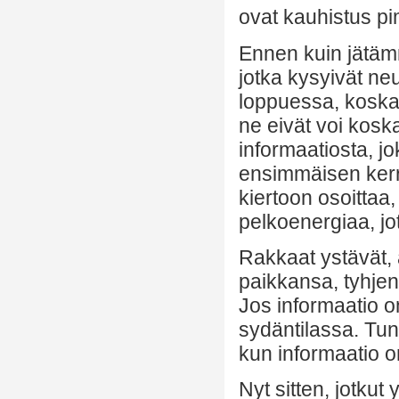
ovat kauhistus p
Ennen kuin jätämm
jotka kysyivät ne
loppuessa, koska 
ne eivät voi kosk
informaatiosta, j
ensimmäisen kerr
kiertoon osoittaa,
pelkoenergiaa, jot
Rakkaat ystävät, 
paikkansa, tyhjen
Jos informaatio on
sydäntilassa. Tun
kun informaatio o
Nyt sitten, jotkut