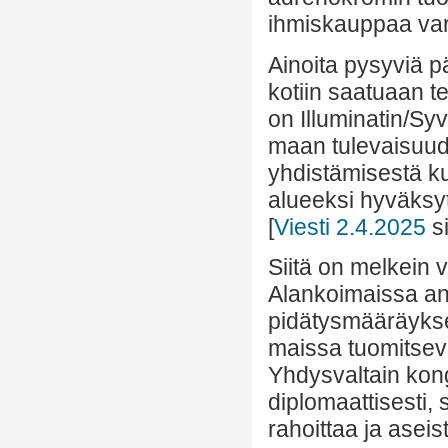
ihmiskauppaa var
Ainoita pysyviä p
kotiin saatuaan t
on Illuminatin/Sy
maan tulevaisuud
yhdistämisestä ku
alueeksi hyväksyt
[
Viesti 2.4.2025
si
Siitä on melkein 
Alankoimaissa ant
pidätysmääräykse
maissa tuomitse
Yhdysvaltain kong
diplomaattisesti, so
rahoittaa ja asei