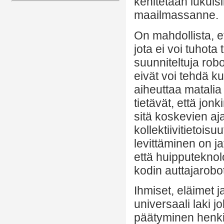
kehitetään lukuis
maailmassanne.
On mahdollista, et
jota ei voi tuhota
suunniteltuja rob
eivät voi tehdä k
aiheuttaa matalia 
tietävät, että jon
sitä koskevien aj
kollektiivitietois
levittäminen on j
että huipputeknolo
kodin auttajarobo
Ihmiset, eläimet ja
universaali laki j
päätyminen henki