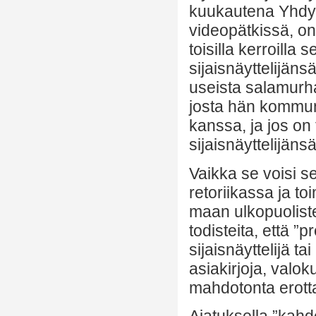
kuukautena Yhdysva
videopätkissä, on
toisilla kerroilla
sijaisnäyttelijäns
useista salamurha
josta hän kommuni
kanssa, ja jos on
sijaisnäyttelijäns
Vaikka se voisi se
retoriikassa ja to
maan ulkopuolisten
todisteita, että ”
sijaisnäyttelijä t
asiakirjoja, valok
mahdotonta erotta
Ajatuksella ”kahd