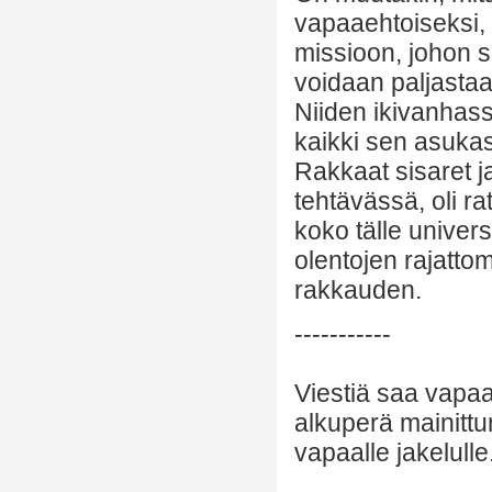
vapaaehtoiseksi, 
missioon, johon sit
voidaan paljastaa,
Niiden ikivanhass
kaikki sen asukass
Rakkaat sisaret j
tehtävässä, oli ra
koko tälle univer
olentojen rajatto
rakkauden.
-----------
Viestiä saa vapaa
alkuperä mainittu
vapaalle jakelulle