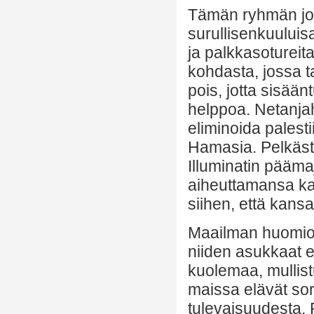
Tämän ryhmän joht
surullisenkuuluis
ja palkkasotureit
kohdasta, jossa ta
pois, jotta sisään
helppoa. Netanja
eliminoida palest
Hamasia. Pelkäst
Illuminatin pääm
aiheuttamansa ka
siihen, että kans
Maailman huomio k
niiden asukkaat e
kuolemaa, mullist
maissa elävät sor
tulevaisuudesta. 