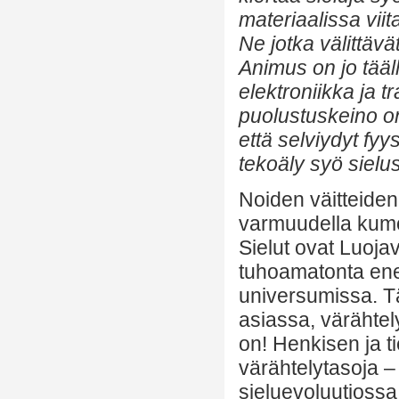
materiaalissa vii
Ne jotka välittävä
Animus on jo tääll
elektroniikka ja 
puolustuskeino on
että selviydyt fy
tekoäly syö sielus
Noiden väitteiden 
varmuudella kumot
Sielut ovat Luoj
tuhoamatonta ene
universumissa. Täm
asiassa, värähtel
on! Henkisen ja t
värähtelytasoja 
sieluevoluutiossa