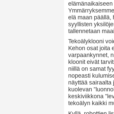
elämänaikaiseen v
Ymmärryksemme on
elä maan päällä, 
syyllisten yksilöje
tallennetaan maail
Tekoälyklooni void
Kehon osat joita 
varpaankynnet, na
kloonit eivät tarv
niillä on samat fy
nopeasti kulumise
näyttää sairaalta 
kuolevan ”luonnoll
keskiviikkona ”le
tekoälyn kaikki m
Kyllä, robottien 