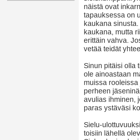
näistä ovat inkar
tapauksessa on u
kaukana sinusta. H
kaukana, mutta ri
erittäin vahva. Jo
vetää teidät yhte
Sinun pitäisi olla 
ole ainoastaan m
muissa rooleissa j
perheen jäseninä t
avulias ihminen, j
paras ystäväsi kou
Sielu-ulottuvuuk
toisiin lähellä ol