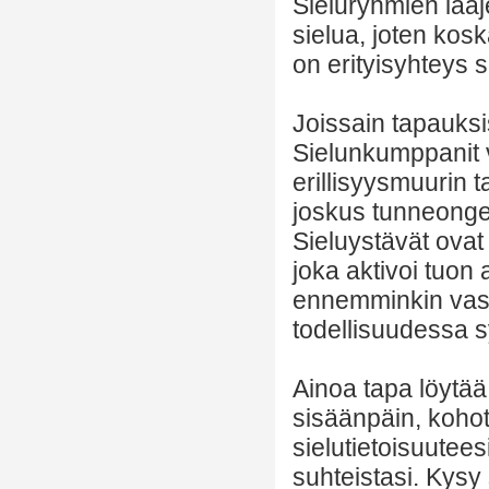
Sieluryhmien laaj
sielua, joten kosk
on erityisyhteys 
Joissain tapauksi
Sielunkumppanit v
erillisyysmuurin 
joskus tunneonge
Sieluystävät ovat
joka aktivoi tuon
ennemminkin vast
todellisuudessa s
Ainoa tapa löytää
sisäänpäin, kohott
sielutietoisuutee
suhteistasi. Kysy