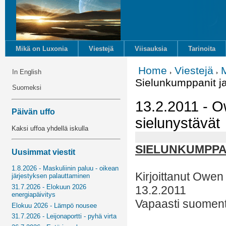
Mikä on Luxonia
Viestejä
Viisauksia
Tarinoita
Home
Viestejä
M
In English
Sielunkumppanit ja
Suomeksi
13.2.2011 - O
Päivän uffo
sielunystävät
Kaksi uffoa yhdellä iskulla
SIELUNKUMPPA
Uusimmat viestit
1.8.2026 - Maskuliinin paluu - oikean
Kirjoittanut Owen
järjestyksen palauttaminen
31.7.2026 - Elokuun 2026
13.2.2011
energiapäivitys
Vapaasti suoment
Elokuu 2026 - Lämpö nousee
31.7.2026 - Leijonaportti - pyhä virta