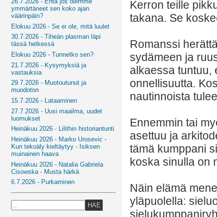
26.7.2026 - Entä jos olemme
Kerron teille pik
ymmärtäneet sen koko ajan
takana. Se koskee
väärinpäin?
Elokuu 2026 - Se ei ole, mitä luulet
30.7.2026 - Tiheän plasman läpi
Romanssi herättää
tässä hetkessä
sydämeen ja ruus
Elokuu 2026 - Tunnetko sen?
21.7.2026 - Kysymyksiä ja
alkaessa tuntuu, 
vastauksia
onnellisuutta. Kos
29.7.2026 - Muotoutunut ja
muodoton
nautinnoista tulee 
15.7.2026 - Lataaminen
27.7.2026 - Uusi maailma, uudet
luomukset
Ennemmin tai my
Heinäkuu 2026 - Lilithin historiantunti
asettuu ja arkito
Heinäkuu 2026 - Marko Urosevic -
tämä kumppani si
Kun tekoäly kieltäytyy - Isiksen
muinainen haava
koska sinulla on 
Heinäkuu 2026 - Natalia Gabriela
Cisowska - Musta härkä
6.7.2026 - Purkaminen
Näin elämä menee
yläpuolella: siel
HAE
sielukumppaniryhm