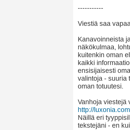
-----------
Viestiä saa vapaas
Kanavoinneista ja 
näkökulmaa, lohtu
kuitenkin oman el
kaikki informaatio
ensisijaisesti om
valintoja - suuria
oman totuutesi.
Vanhoja viestejä v
http://luxonia.com/
Näillä eri tyyppis
tekstejäni - en k