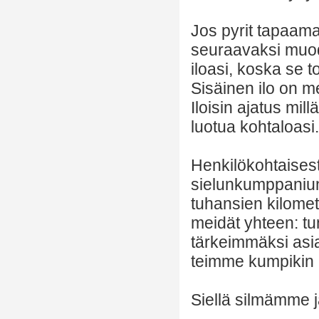
Jos pyrit tapaama
seuraavaksi muod
iloasi, koska se 
Sisäinen ilo on m
Iloisin ajatus mil
luotua kohtaloasi.
Henkilökohtaises
sielunkumppaniun
tuhansien kilometr
meidät yhteen: 
tärkeimmäksi asiaks
teimme kumpikin 
Siellä silmämme 