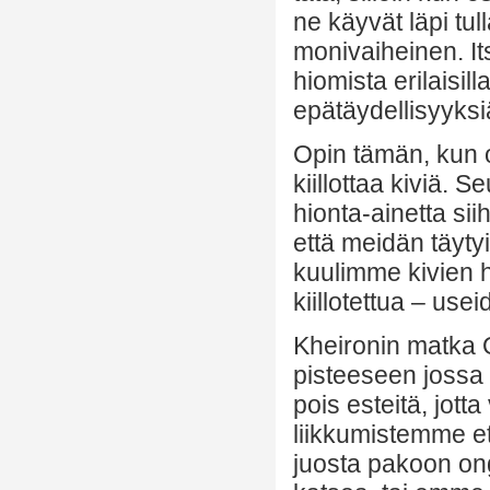
ne käyvät läpi tull
monivaiheinen. Its
hiomista erilaisil
epätäydellisyyksi
Opin tämän, kun os
kiillottaa kiviä. 
hionta-ainetta si
että meidän täytyi
kuulimme kivien 
kiillotettua – use
Kheironin matka 
pisteeseen jossa t
pois esteitä, jot
liikkumistemme e
juosta pakoon on