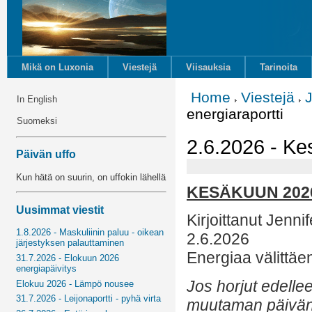
Mikä on Luxonia
Viestejä
Viisauksia
Tarinoita
Home
Viestejä
In English
energiaraportti
Suomeksi
2.6.2026 - Ke
Päivän uffo
Kun hätä on suurin, on uffokin lähellä
KESÄKUUN 202
Uusimmat viestit
Kirjoittanut Jenni
1.8.2026 - Maskuliinin paluu - oikean
2.6.2026
järjestyksen palauttaminen
Energiaa välittäe
31.7.2026 - Elokuun 2026
energiapäivitys
Jos horjut edelle
Elokuu 2026 - Lämpö nousee
31.7.2026 - Leijonaportti - pyhä virta
muutaman päivä