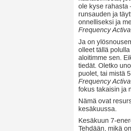
ole kyse rahasta –
runsauden ja täytt
onnelliseksi ja m
Frequency Activa
Ja on ylösnouse
olleet tällä polul
aloitimme sen. Ei
tiedät. Oletko u
puolet, tai mist
Frequency Activa
fokus takaisin ja
Nämä ovat resurss
kesäkuussa.
Kesäkuun 7-energi
Tehdään, mikä on 