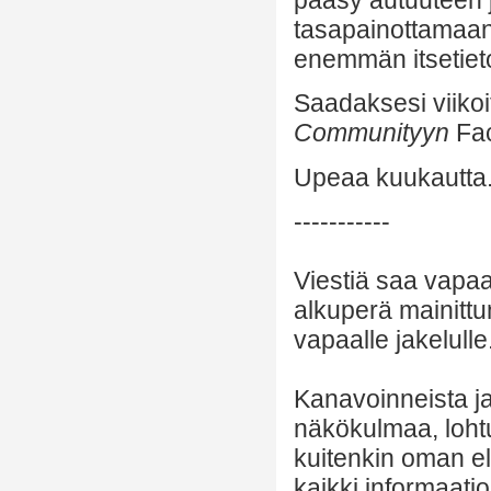
pääsy autuuteen j
tasapainottamaa
enemmän itsetietoi
Saadaksesi viikoit
Communityyn
Fac
Upeaa kuukautta
-----------
Viestiä saa vapaa
alkuperä mainittu
vapaalle jakelulle
Kanavoinneista ja 
näkökulmaa, lohtu
kuitenkin oman el
kaikki informaatio