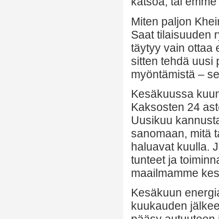
katsoa, tai emme 
Miten paljon Kheir
Saat tilaisuuden 
täytyy vain ottaa
sitten tehdä uusi
myöntämistä – se 
Kesäkuussa kuun 
Kaksosten 24 aste
Uusikuu kannust
sanomaan, mitä t
haluavat kuulla. 
tunteet ja toimin
maailmamme kes
Kesäkuun energia 
kuukauden jälkee