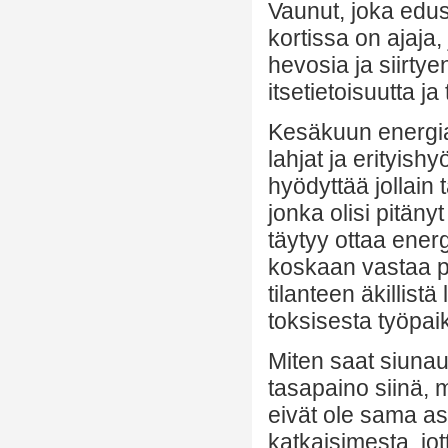
Vaunut, joka edust
kortissa on ajaja,
hevosia ja siirty
itsetietoisuutta j
Kesäkuun energia
lahjat ja erityish
hyödyttää jollain 
jonka olisi pitänyt
täytyy ottaa energi
koskaan vastaa pos
tilanteen äkillist
toksisesta työpaik
Miten saat siunauk
tasapaino siinä, m
eivät ole sama as
katkaisimesta, j