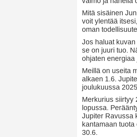
vaimo ja hänellä 
Mitä sisäinen Ju
voit ylentää itsesi
oman todellisuutes
Jos haluat kuvan 
se on juuri tuo. N
ohjaten energiaa 
Meillä on useita 
alkaen 1.6. Jupite
joulukuussa 2025.
Merkurius siirty
lopussa. Peräänty
Jupiter Ravussa 
kantamaan tuota 
30.6.