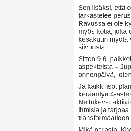
Sen lisäksi, että
tarkastelee perus
Ravussa ei ole ky
myös kotia, joka 
kesäkuun myötä v
siivousta.
Sitten 9.6. paikke
aspekteista – Jup
onnenpäivä, joten o
Ja kaikki isot pl
kerääntyä 4-astee
Ne tukevat aktiivi
ihmisiä ja tarjoaa
transformaatioon,
Mikä parasta, Khe