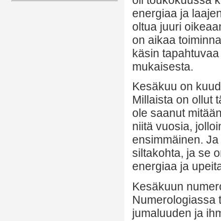
energiaa ja laaj
oltua juuri oikea
on aikaa toiminnal
käsin tapahtuvaa 
mukaisesta.
Kesäkuu on kuude
Millaista on ollu
ole saanut mitään
niitä vuosia, joll
ensimmäinen. Ja
siltakohta, ja s
energiaa ja upeit
Kesäkuun numerol
Numerologiassa t
jumaluuden ja ihm