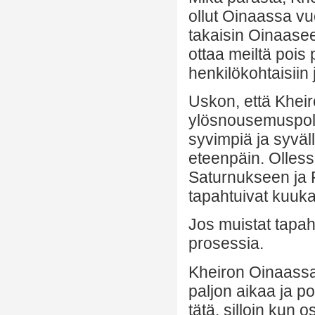
ollut Oinaassa vu
takaisin Oinaasee
ottaa meiltä pois 
henkilökohtaisiin 
Uskon, että Kheir
ylösnousemuspolu
syvimpiä ja syvä
eteenpäin. Olles
Saturnukseen ja Pl
tapahtuivat kuuk
Jos muistat tapah
prosessia.
Kheiron Oinaassa 
paljon aikaa ja p
tätä, silloin kun 