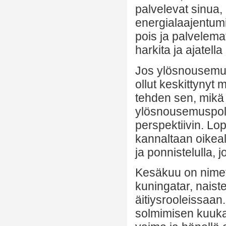
palvelevat sinua,
energialaajentumi
pois ja palvelemat
harkita ja ajatella
Jos ylösnousemu
ollut keskittynyt
tehden sen, mikä 
ylösnousemuspolu
perspektiivin. Lo
kannaltaan oikealla
ja ponnistelulla, 
Kesäkuu on nimet
kuningatar, naisten
äitiysrooleissaan
solmimisen kuukau