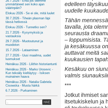
26.7.2026 - Entä jos olemme
edelleen täysikuu
ymmärtäneet sen koko ajan
väärinpäin?
uudelle kuukaude
Elokuu 2026 - Se ei ole, mitä luulet
30.7.2026 - Tiheän plasman läpi
Tähän mennessä o
tässä hetkessä
tavalla, jota ole
Elokuu 2026 - Tunnetko sen?
seurausta draama
21.7.2026 - Kysymyksiä ja
vastauksia
– loppumisista. T
29.7.2026 - Muotoutunut ja
muodoton
ja kesäkuussa on j
15.7.2026 - Lataaminen
auttavat meitä s
27.7.2026 - Uusi maailma, uudet
kuukausien tapah
luomukset
Heinäkuu 2026 - Lilithin historiantunti
Kesäkuu on siuna
Heinäkuu 2026 - Marko Urosevic -
Kun tekoäly kieltäytyy - Isiksen
valmis siunauksii
muinainen haava
Heinäkuu 2026 - Natalia Gabriela
***
Cisowska - Musta härkä
6.7.2026 - Purkaminen
Jotkut ihmiset sa
itsetukiskelun ja 
HAE
oli toukokuussa k